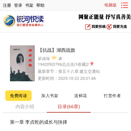
电脑版
注册
登录
书架
帮助
我要投稿
我要充值
【抗战】湖西战旗
梁成琛
著
194209|3796总点击|1收藏|2
最新章节：
第五十八章 建立交通站
更新时间：2025-10-22 20:31:46
免费阅读
加入书架
送鲜花
打赏作者
内容介绍
目录(66章)
第一章 李贞乾的成长与抉择