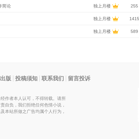
作简论
独上月楼
255
独上月楼
141
独上月楼
589
出版
投稿须知
联系我们
留言投诉
未经作者本人认可，不得转载。请所
文责自负，我们拒绝任何色情小说，
论及本站所做之广告均属个人行为，