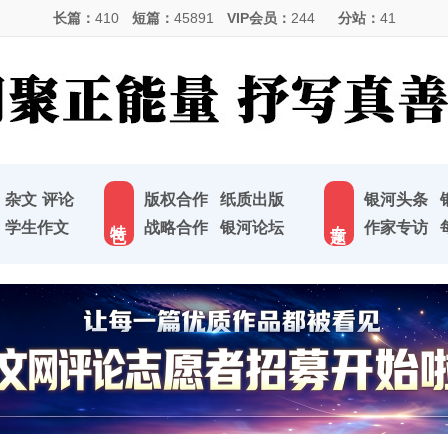
长篇：
410
短篇：
45891
VIP会员：
244
分站：
41
杂文
评论
版权合作
纸质出版
银河头条
特 色
专 题
学生作文
战略合作
银河论坛
作家专访