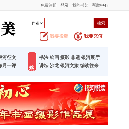
免费注册
登录
我的书架
帮助中心
我要投稿
我要充值
银河征文
书法
绘画
摄影
非遗
银河展厅
论 坛
每月一评
讲坛
沙龙
银河文旅
编读往来