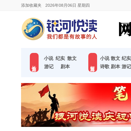
添加收藏夹
2026年08月06日 星期四
小说
纪实
散文
小说
散文
纪实
长 篇
短 篇
游记
剧本
诗歌
剧本
游记