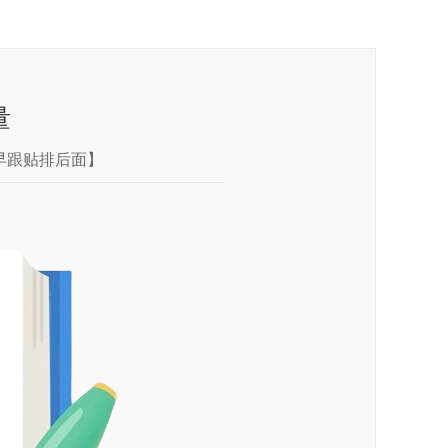
量
早跟贴排后面】