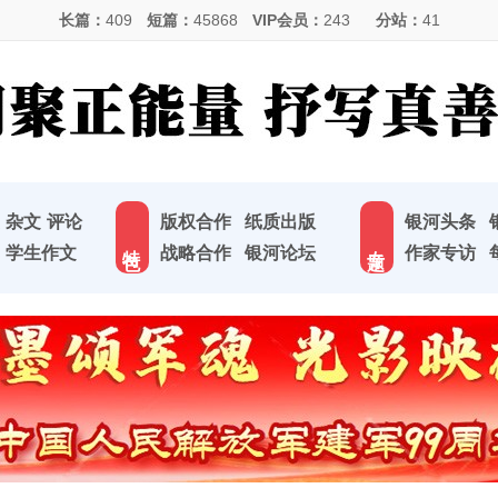
长篇：
409
短篇：
45868
VIP会员：
243
分站：
41
杂文
评论
版权合作
纸质出版
银河头条
特 色
专 题
学生作文
战略合作
银河论坛
作家专访