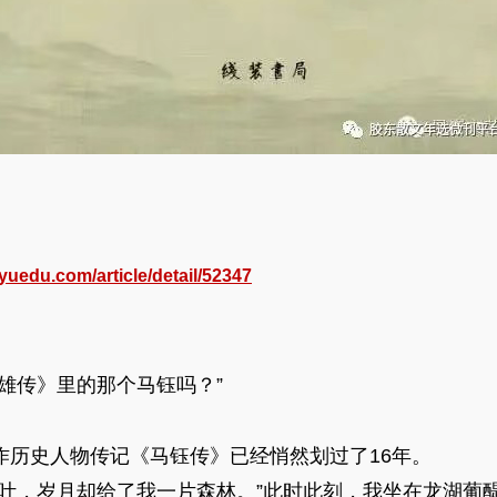
yuedu.com/article/detail/52347
传》里的那个马钰吗？”
史人物传记《马钰传》已经悄然划过了16年。
，岁月却给了我一片森林。”此时此刻，我坐在龙湖葡