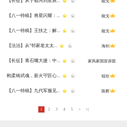
【长征】从于都河到星辰...
能戈
【八一特稿】将星闪耀：...
能戈
【八一特稿】王扶之：解...
能戈
【法治】从“邻家老太太...
海剑
【长征】青石嘴大捷：中...
家风家国宣讲团
刚柔铸武魂，薪火守匠心...
钮欣
【八一特稿】九代军服见...
陈辉
1
2
3
4
5
>
>|