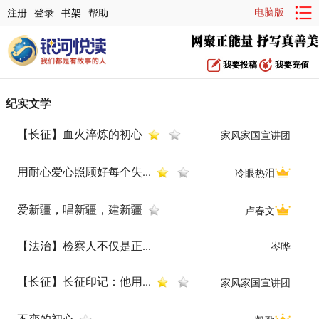
电脑版
注册
登录
书架
帮助
我要投稿
我要充值
纪实文学
【长征】血火淬炼的初心
家风家国宣讲团
用耐心爱心照顾好每个失...
冷眼热泪
爱新疆，唱新疆，建新疆
卢春文
【法治】检察人不仅是正...
岑晔
【长征】长征印记：他用...
家风家国宣讲团