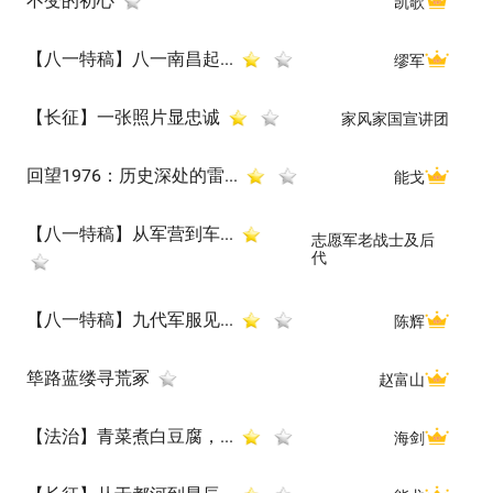
不变的初心
凯歌
【八一特稿】八一南昌起...
缪军
【长征】一张照片显忠诚
家风家国宣讲团
回望1976：历史深处的雷...
能戈
【八一特稿】从军营到车...
志愿军老战士及后
代
【八一特稿】九代军服见...
陈辉
筚路蓝缕寻荒冢
赵富山
【法治】青菜煮白豆腐，...
海剑