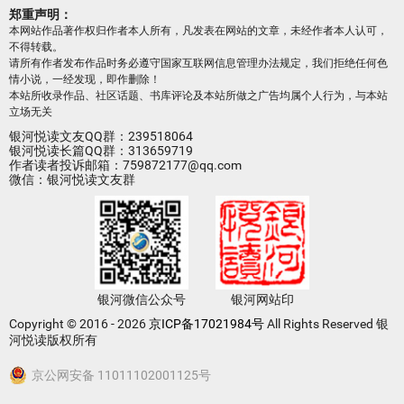
郑重声明：
本网站作品著作权归作者本人所有，凡发表在网站的文章，未经作者本人认可，
不得转载。
请所有作者发布作品时务必遵守国家互联网信息管理办法规定，我们拒绝任何色
情小说，一经发现，即作删除！
本站所收录作品、社区话题、书库评论及本站所做之广告均属个人行为，与本站
立场无关
银河悦读文友QQ群：239518064
银河悦读长篇QQ群：313659719
作者读者投诉邮箱：759872177@qq.com
微信：银河悦读文友群
银河微信公众号
银河网站印
Copyright © 2016 - 2026
京ICP备17021984号
All Rights Reserved 银
河悦读版权所有
京公网安备 11011102001125号