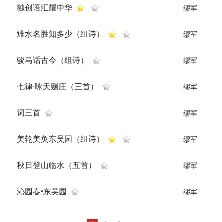
独创语汇耀中华
缪军
雉水名胜知多少（组诗）
缪军
骏马话古今（组诗）
缪军
七律·咏天赐庄（三首）
缪军
词三首
缪军
美轮美奂东吴园（组诗）
缪军
秋日登山临水（五首）
缪军
沁园春•东吴园
缪军