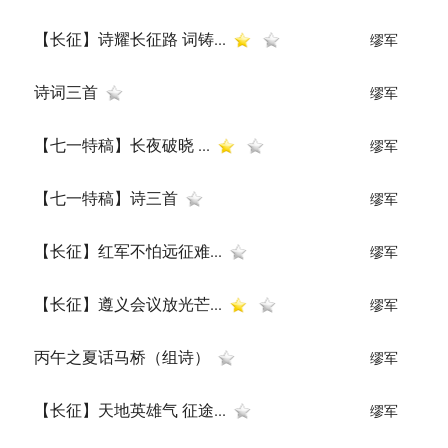
【长征】诗耀长征路 词铸...
缪军
诗词三首
缪军
【七一特稿】长夜破晓 ...
缪军
【七一特稿】诗三首
缪军
【长征】红军不怕远征难...
缪军
【长征】遵义会议放光芒...
缪军
丙午之夏话马桥（组诗）
缪军
【长征】天地英雄气 征途...
缪军