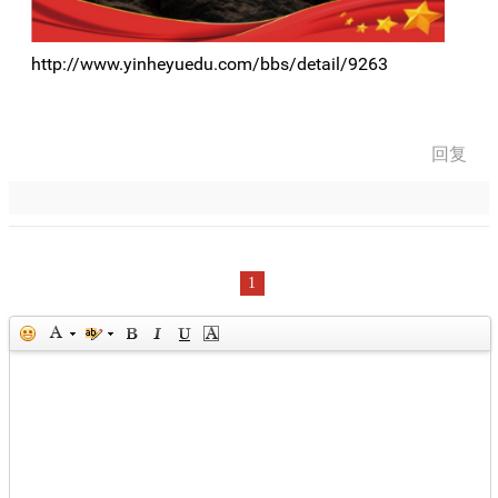
http://www.yinheyuedu.com/bbs/detail/9263
回复
1