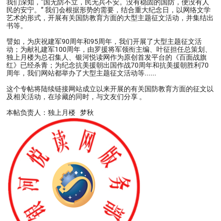
我们深知，“国无防不立，民无兵不安。没有稳固的国防，便没有人
民的安宁。” 我们会根据形势的需要，结合重大纪念日，以网络文学
艺术的形式，开展有关国防教育方面的大型主题征文活动，并集结出
书等。
譬如，为庆祝建军90周年和95周年，我们开展了大型主题征文活
动；为献礼建军100周年，由罗援将军领衔主编、叶征担任总策划、
独上月楼为总召集人、银河悦读网作为原创首发平台的《百面战旗
红》已经杀青；为纪念抗美援朝出国作战70周年和抗美援朝胜利70
周年，我们网站都举办了大型主题征文活动等......
这个专帖将陆续链接网站成立以来开展的有关国防教育方面的征文以
及相关活动，在珍藏的同时，与文友们分享 。
本帖负责人：独上月楼 梦秋