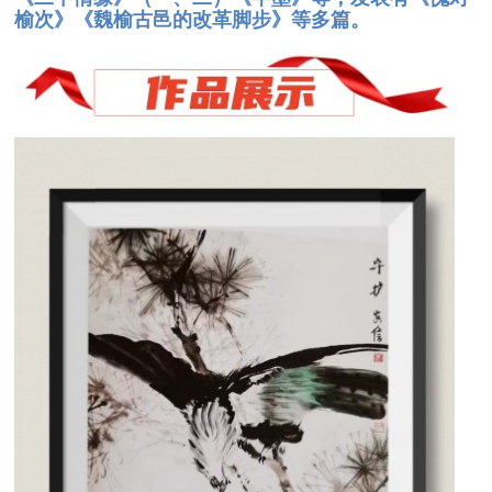
榆次》《魏榆古邑的改革脚步》等多篇。