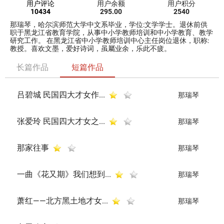
用户评论
用户余额
用户积分
10434
295.00
2540
那瑞琴，哈尔滨师范大学中文系毕业，学位:文学学士。退休前供
职于黑龙江省教育学院，从事中小学教师培训和中小学教育、教学
研究工作。 在黑龙江省中小学教师培训中心主任岗位退休，职称:
教授。喜欢文墨，爱好诗词，虽屬业余，乐此不疲。
长篇作品
短篇作品
吕碧城 民国四大才女作...
那瑞琴
张爱玲 民国四大才女之...
那瑞琴
那家往事
那瑞琴
一曲《花又期》我们想到...
那瑞琴
萧红——北方黑土地才女...
那瑞琴