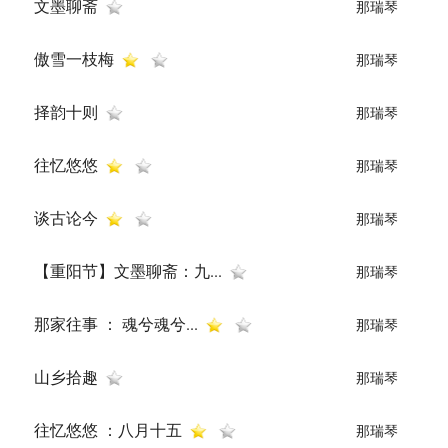
文墨聊斋
那瑞琴
傲雪一枝梅
那瑞琴
择韵十则
那瑞琴
往忆悠悠
那瑞琴
谈古论今
那瑞琴
【重阳节】文墨聊斋：九...
那瑞琴
那家往事 ： 魂兮魂兮...
那瑞琴
山乡拾趣
那瑞琴
往忆悠悠 ：八月十五
那瑞琴