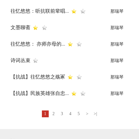
往忆悠悠：听抗联前辈唱...
那瑞琴
文墨聊斋
那瑞琴
往忆悠悠： 亦师亦母的...
那瑞琴
诗词丛束
那瑞琴
【抗战】往忆悠悠之殇冢
那瑞琴
【抗战】民族英雄张自忠...
那瑞琴
1
2
3
4
5
>
>|