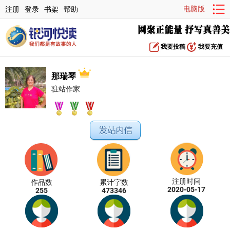
电脑版
注册
登录
书架
帮助
我要投稿
我要充值
那瑞琴
驻站作家
注册时间
作品数
累计字数
2020-05-17
255
473346