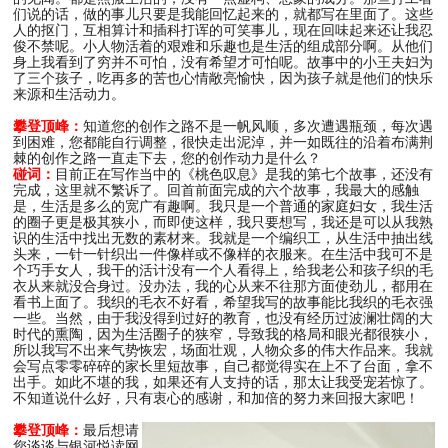
们说的话，做的事儿只要是我能回忆起来的，就都写在里面了。这些
人的抠门，互相算计和插科打诨的可笑事儿，现在回味起来还让我忍
俊不禁呢。小人物活着的艰难和乐趣也是生活的组成部分啊。从他们
身上我看到了穷并不可怕，没有希望才可怕呢。故事中的小王夫妇为
了三个孩子，吃再多的苦也心情敞亮愉快，因为孩子就是他们的快乐
来源和生活动力。
攀登顶峰：
知道您的创作之路不是一帆风顺，多次遭遇瓶颈，每次遇
到困难，您都能自行调整，很快走出泥淖，并一如既往的沿着布满荆
棘的创作之路一直走下去，您的创作动力是什么？
碰词：
目前正在写作当中的《桃色叹息》是我的第七个故事，还没有
完成，这里就不繁诉了。回首前面完成的六个故事，我最大的感触
是，生活是多么的宽广有趣啊。我只是一个普通的家庭妇女，我生活
的圈子更是极其狭小，而即使这样，我只要想写，我还是可以从我熟
识的生活中找出无数的素材来。我就是一个编织工，从生活中抽出线
头来，一针一针织出一件像样或不像样的衣服来。在生活中我可不是
个巧手女人，我干的活计没有一个人看得上，给我老公和孩子织的毛
衣从来就没合身过。没办法，我的心从来不往那方面使劲儿，都用在
看书上面了。我织的毛衣不好看，希望我写的故事能比我织的毛衣强
一些。当然，由于我没得到过好的教育，也没有经历过波澜壮阔的大
时代的熏陶，因为生活圈子的狭窄，导致我的格局和眼光都很狭小，
所以我写不出来气势恢宏，场面壮观，人物众多的伟大作品来。我就
会写点零零碎碎的家长里短故事，自己都觉得实在上不了台面，拿不
出手。如此不堪的我，如果还有人支持的话，那太让我受宠若惊了。
不知道说什么好，只有衷心的感谢，和加倍的努力来回报大家吧！
攀登顶峰：
最后想请
您谈谈与银河悦读网