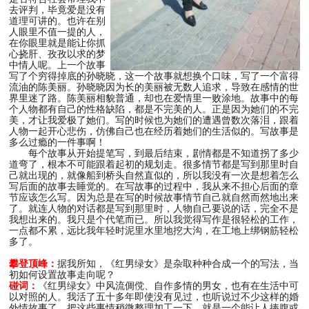
去评判，毕竟爱是没有
道理可讲的。也许在别
人眼里不值一提的人，
在你眼里就是能让你抓
心挠肝、孜孜以求的梦
中情人呢。上一个故事
写了个穷得掉底的孙晓晓，这一个故事就想换个口味，写了一个富得
流油的陈美丽。孙晓晓因为长的美丽被无数人追求，导致在感情的世
界里迷了路。陈美丽相貌普通，却也在爱情里一败涂地。故事中的每
个人物都有自己的性格缺陷，都是不完美的人。正是因为她们的不完
美，才让我爱极了她们。写的时候也为她们的遭遇曾数次落泪，跟着
人物一起开心悲伤，仿佛自己也在经历着她们的生活似的。写故事是
多么过瘾的一件事啊！
每个故事从开始提笔写，到最后结束，剧情都是不知道拐了多少
道弯了，根本不可能跟着起初的规划走。很多情节都是写到那里时自
己就出现的，就像船到桥头自然直似的，所以我没有一次是想着怎么
写后面的故事去睡觉的。在写故事的过程中，我从来不担心后面的章
节应该怎么写。因为总是在写的时候故事情节自己就自然而然地出来
了。就连人物的对话都是写到那里时，人物自己要说的话，完全不是
我想出来的。我只是个代笔而已。所以我觉得写作是很轻松的工作，
一点都不累，远比我年轻时泥里水里地挖大沟，在工地上绑钢筋轻松
多了。
攀登顶峰：
据我所知，《红男绿女》是杂取种种合成一个的写法，当
初如何设置故事走向呢？
碰词：
《红男绿女》中风流倜傥、自作多情的男女，也有在生活中可
以对照的人。我活了五十多年即使没有见过，也听说过不少这样的婚
外情故事了。把这些事情稍微整理加工一下，就是一个能让人捧腹或