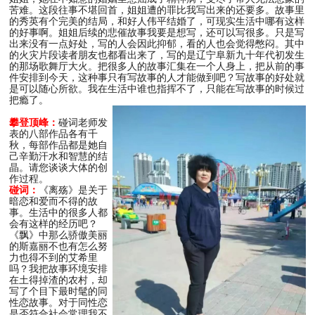
苦难。这段往事不堪回首，姐姐遭的罪比我写出来的还要多。故事里
的秀英有个完美的结局，和好人伟平结婚了，可现实生活中哪有这样
的好事啊。姐姐后续的悲催故事我要是想写，还可以写很多。只是写
出来没有一点好处，写的人会因此抑郁，看的人也会觉得憋闷。其中
的火灾片段读者朋友也都看出来了，写的是辽宁阜新九十年代初发生
的那场歌舞厅大火。把很多人的故事汇集在一个人身上，把从前的事
件安排到今天，这种事只有写故事的人才能做到吧？写故事的好处就
是可以随心所欲。我在生活中谁也指挥不了，只能在写故事的时候过
把瘾了。
攀登顶峰：
碰词老师发
表的八部作品各有千
秋，每部作品都是她自
己辛勤汗水和智慧的结
晶。请您谈谈大体的创
作过程。
碰词：
《离殇》是关于
暗恋和爱而不得的故
事。生活中的很多人都
会有这样的经历吧？
《飘》中那么骄傲美丽
的斯嘉丽不也有怎么努
力也得不到的艾希里
吗？我把故事环境安排
在土得掉渣的农村，却
写了个目下最时髦的同
性恋故事。对于同性恋
是否符合社会常理我不