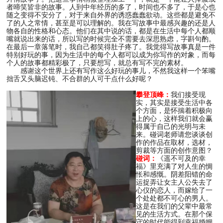
者啼笑皆非的故事。人到中年经历的多了，时间也不多了，于是心也
随之变得不安分了，对于来自外界的诱惑蠢蠢欲动。这些都是避免不
了的人之常情，甚至是可以理解的。我在写故事中最感兴趣的还是人
物各自的性格和心态。他们在其中说的话，都是在生活中每个人都顺
嘴就说出来的话，所以写的时候完全不需要去深思熟虑，字斟句酌。
在最后一章落笔时，我自己都笑得肚子疼了。我觉得写故事真是一件
特别好玩的事，因为生活中的每个人都可以成为你写作的对象，而每
个人的故事都精彩极了，只要想写，就总有写不完的素材。
感谢这个世界上还有写作这么好玩的事儿，不然我这样一个笨嘴
拙舌又头脑迟钝、不合群的人可干点什么好呢？
攀登顶峰：
我们接受现
实，其实是接受生活中各
个方面，是怀揣着积极向
上的心，这样我们就会赢
得属于自己的光明与未
来。碰词老师请您谈谈创
作的作品在取材，选材，
剪裁等方面的创作意图？
碰词：
《遥不可及的幸
福》里充满了对人生的惆
怅和感慨。阴差阳错的命
运捉弄让女主人公失去了
心仪的恋人，而嫁给了一
个处处都不可心的男人。
这是在我们的父辈中最常
见的生活方式。在那个保
守的时代能得到幸福婚姻