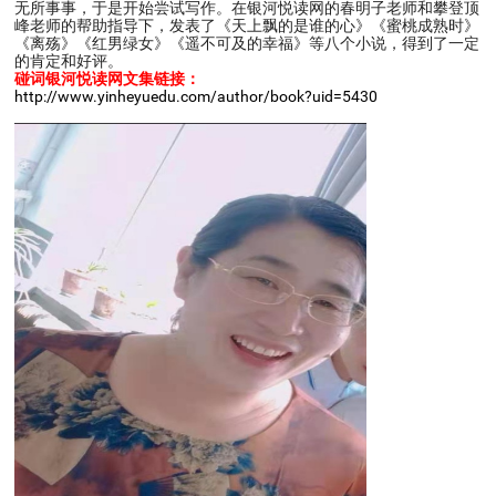
无所事事，于是开始尝试写作。在银河悦读网的春明子老师和攀登顶
峰老师的帮助指导下，发表了《天上飘的是谁的心》《蜜桃成熟时》
《离殇》《红男绿女》《遥不可及的幸福》等八个小说，得到了一定
的肯定和好评。
碰词银河悦读网文集链接：
http://www.yinheyuedu.com/author/book?uid=5430