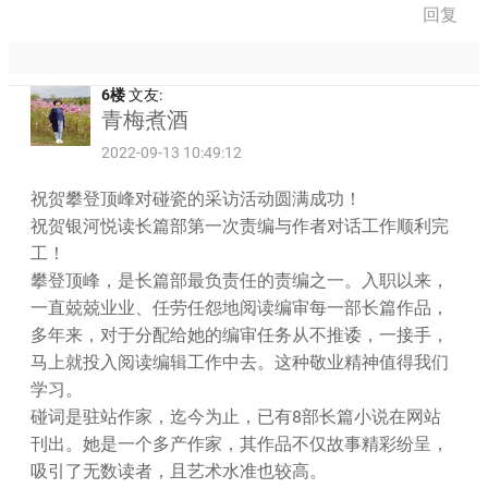
回复
6楼
文友:
青梅煮酒
2022-09-13 10:49:12
祝贺攀登顶峰对碰瓷的采访活动圆满成功！
祝贺银河悦读长篇部第一次责编与作者对话工作顺利完
工！
攀登顶峰，是长篇部最负责任的责编之一。入职以来，
一直兢兢业业、任劳任怨地阅读编审每一部长篇作品，
多年来，对于分配给她的编审任务从不推诿，一接手，
马上就投入阅读编辑工作中去。这种敬业精神值得我们
学习。
碰词是驻站作家，迄今为止，已有8部长篇小说在网站
刊出。她是一个多产作家，其作品不仅故事精彩纷呈，
吸引了无数读者，且艺术水准也较高。