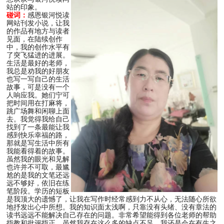
站的印象。
碰词：
感恩银河悦读
网站刊发小说，让我
的作品有地方与读者
见面，在陆续创作
中，我的创作水平有
了突飞猛进的进展。
生活是最好的老师，
我总是劝我的好朋友
也写一写自己的生活
故事，可是没有一个
人响应我。她们宁可
把时间用在打麻将，
跳广场舞和闲聊上面
去。我觉得我给自己
找到了一条最能让我
感到快乐幸福的路，
那就是写生活中所有
我能看得着的故事。
虽然我的眼光和见解
也许并不可取，最尴
尬的是我的文笔还远
远不够好，依旧在练
笔阶段。学历的短板
是我顶大的遗憾了，让我在写作时经常感到力不从心，无法随心所欲
地抒发出心中所想。我的知识面太浅啊，只靠没有头绪、没有章法的
读书远远不能解决自己存在的问题。非常希望能得到各位老师的帮助
指教和批评指正。虽然我存在这么多的缺点不足，我还是会在有生之