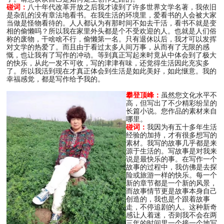
碰词：
八十年代改革开放之后我才读到了许多世界文学名著，我依旧
是杂乱的没有章法地看书。在我生活的环境里，爱看书的人会被大家
当做是怪物看待的。人人都认为有那时间不如去干活，看书不就是变
相的偷懒吗？所以我在家里外头都是个不受欢迎的人。也就是人们俗
称的废物，干啥啥不行，偷懒第一名。只有退休以后，我才可以发挥
对文学的热爱了。而且由于看过太多人间万事，从而有了无限的感
慨，也让我有了写作的冲动。等到真正写起来时竟从中体会到了极大
的快乐，从此一发不可收，写的津津有味，还觉得生活因此充实多
了。所以我活到现在才真正体会到生活是如此美好，如此惬意。我的
幸福感觉，都是写作给予我的。
攀登顶峰：
虽然您文化水平不
高，但写出了不少精彩纷呈的
长篇小说。您作品的素材来自
哪里。
碰词：
我因为有五十多年生活
经验的加持，才有很多想写的
素材。我写的故事几乎都是来
源于生活的。写故事是对我来
说是最快乐的事。在写作一个
故事的过程中，我仿佛是去探
险或旅游一样的快乐。每一个
新的章节都是一个新的风景，
而故事情节更是故事本身自己
创造的，我也是个跟着故事
走，不停追剧的人。这种新奇
感让人着迷，否则我不会在两
三年的时间里一个接一个地写