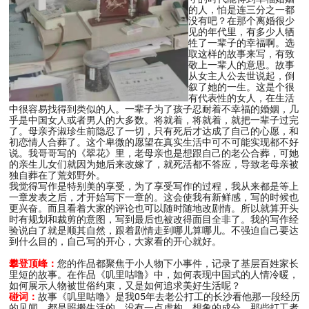
的人，怕是连三分之一都
没有吧？在那个离婚很少
见的年代里，有多少人牺
牲了一辈子的幸福啊。选
取这样的故事来写，有致
敬上一辈人的意思。故事
从女主人公去世说起，倒
叙了她的一生。这是个很
有代表性的女人，在生活
中很容易找得到类似的人。一辈子为了孩子忍耐着不幸福的婚姻，几
乎是中国女人或者男人的大多数。将就着，将就着，就把一辈子过完
了。母亲齐淑珍生前隐忍了一切，只有死后才达成了自己的心愿，和
初恋情人合葬了。这个卑微的愿望在真实生活中可不可能实现都不好
说。我哥哥写的《翠花》里，老母亲也是想跟自己的老公合葬，可她
的亲生儿女们就因为她后来改嫁了，就死活都不答应，导致老母亲被
独自葬在了荒郊野外。
我觉得写作是特别美的享受，为了享受写作的过程，我从来都是等上
一章发表之后，才开始写下一章的。这会使我有新鲜感，写的时候也
更兴奋。而且看着大家的评论也可以随时随地改剧情。所以就算开头
时有规划和裁剪的意图，写到最后也被改得面目全非了。我的写作经
验说白了就是顺其自然，跟着剧情走到哪儿算哪儿。不强迫自己要达
到什么目的，自己写的开心，大家看的开心就好。
攀登顶峰：
您的作品都聚焦于小人物下小事件，记录了基层百姓家长
里短的故事。在作品《叽里咕噜》中，如何表现中国式的人情冷暖，
如何展示人物被世俗约束，又是如何追求美好生活呢？
碰词：
故事《叽里咕噜》是我05年去老公打工的长沙看他那一段经历
的见闻。都是照搬生活的，没有一点虚构、想象的成分。那些打工者