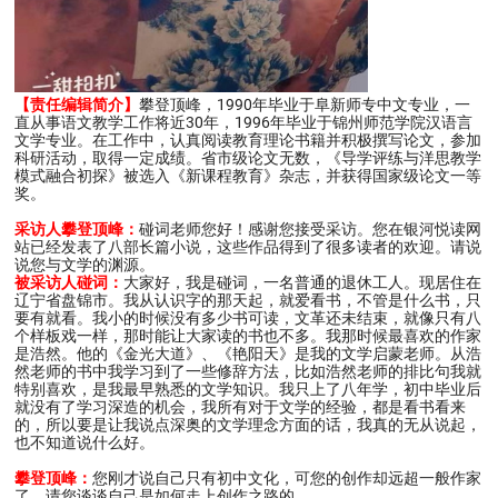
【责任编辑简介】
攀登顶峰，1990年毕业于阜新师专中文专业，一
直从事语文教学工作将近30年，1996年毕业于锦州师范学院汉语言
文学专业。在工作中，认真阅读教育理论书籍并积极撰写论文，参加
科研活动，取得一定成绩。省市级论文无数，《导学评练与洋思教学
模式融合初探》被选入《新课程教育》杂志，并获得国家级论文一等
奖。
采访人攀登顶峰：
碰词老师您好！感谢您接受采访。您在银河悦读网
站已经发表了八部长篇小说，这些作品得到了很多读者的欢迎。请说
说您与文学的渊源。
被采访人碰词：
大家好，我是碰词，一名普通的退休工人。现居住在
辽宁省盘锦市。我从认识字的那天起，就爱看书，不管是什么书，只
要有就看。我小的时候没有多少书可读，文革还未结束，就像只有八
个样板戏一样，那时能让大家读的书也不多。我那时候最喜欢的作家
是浩然。他的《金光大道》、《艳阳天》是我的文学启蒙老师。从浩
然老师的书中我学习到了一些修辞方法，比如浩然老师的排比句我就
特别喜欢，是我最早熟悉的文学知识。我只上了八年学，初中毕业后
就没有了学习深造的机会，我所有对于文学的经验，都是看书看来
的，所以要是让我说点深奥的文学理念方面的话，我真的无从说起，
也不知道说什么好。
攀登顶峰：
您刚才说自己只有初中文化，可您的创作却远超一般作家
了。请您谈谈自己是如何走上创作之路的。