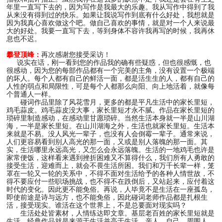
年里一直写下去的，因为写作是我最大的乐趣。我从写作中得到了我
从来没有得到过的快乐。如果让我说写作到底有什么好处，我想就是
因为我真心喜欢做这个吧。做自己喜欢的事情，就是对一个人来说最
大的好处。我要一直写下去，等到身体不容许我再写的时候，我再休
息也不迟。
攀登顶峰：
再次感谢您接受采访！
说实在话，刚一看到您的作品我的确有些疑惑，但也很感慨，也
很感动，因为您的每部作品都有一个完美的主角，没有设置一个极端
的坏人。每个人都有自己的鲜活一面，都是活生生的人，都有自己的
人性的弱点和局限性，可是每个人都那么向阳、向上地活着，就像每
个普通人一样。
碰词作品里除了风花雪月，更多的都是平凡生活中的家长里短，
鸡毛蒜皮。鸡毛蒜皮没大事，家长里短才永不腻。作品在家长里短的
琐碎里制造感动，在感动里甘愿琐碎。当然生活本身就一半是山川湖
海，一半是家长里短。在山川湖海之外，生活也就家长里短。生活本
来就是不易。没人风光一辈子，也没有人会倒霉一辈子。通常来说，
人们更容易看到别人高光的那一面，又或是别人落魄的那一面。其
实，生活哪里永远高光，又怎么会永远落魄。生活的一地鸡毛也许是
家常便饭，这样看来遇到挫折困难又不算得什么，我们所有人勇敢的
接受生活，迎难而上，就会不畏生活所困。我们和万千长辈一样，笼
罩在一轮又一轮的关系中，不得不面对生活给予的各种人情世故，不
得不要应付一些职场挑战，也不得不在跌倒后，又站起来，应付着这
时代的变化。因此更不能免俗。再说，人毕竟不是生活在一座孤岛，
即使前途是诗与远方，也不能免俗，因此碰词老师作品都是扎根生
活，接受现实。谁活在这个世界上，不是总要面对现实吗？
生活处处皆素材，人情练达即文章。基层老百姓的家长里短就是
生活。经典作品就是来源于生活并高于生活。亲人、自己、周围人、