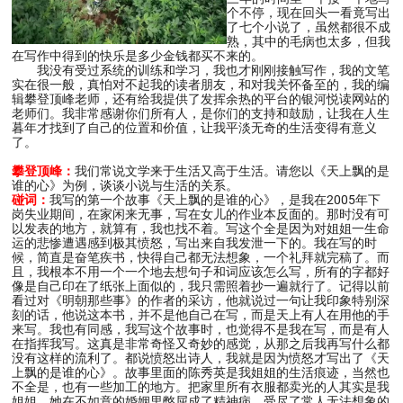
个不停，现在回头一看竟写出
了七个小说了，虽然都很不成
熟，其中的毛病也太多，但我
在写作中得到的快乐是多少金钱都买不来的。
我没有受过系统的训练和学习，我也才刚刚接触写作，我的文笔
实在很一般，真怕对不起我的读者朋友，和对我关怀备至的，我的编
辑攀登顶峰老师，还有给我提供了发挥余热的平台的银河悦读网站的
老师们。我非常感谢你们所有人，是你们的支持和鼓励，让我在人生
暮年才找到了自己的位置和价值，让我平淡无奇的生活变得有意义
了。
攀登顶峰：
我们常说文学来于生活又高于生活。请您以《天上飘的是
谁的心》为例，谈谈小说与生活的关系。
碰词：
我写的第一个故事《天上飘的是谁的心》，是我在2005年下
岗失业期间，在家闲来无事，写在女儿的作业本反面的。那时没有可
以发表的地方，就算有，我也找不着。写这个全是因为对姐姐一生命
运的悲惨遭遇感到极其愤怒，写出来自我发泄一下的。我在写的时
候，简直是奋笔疾书，快得自己都无法想象，一个礼拜就完稿了。而
且，我根本不用一个一个地去想句子和词应该怎么写，所有的字都好
像是自己印在了纸张上面似的，我只需照着抄一遍就行了。记得以前
看过对《明朝那些事》的作者的采访，他就说过一句让我印象特别深
刻的话，他说这本书，并不是他自己在写，而是天上有人在用他的手
来写。我也有同感，我写这个故事时，也觉得不是我在写，而是有人
在指挥我写。这真是非常奇怪又奇妙的感觉，从那之后我再写什么都
没有这样的流利了。都说愤怒出诗人，我就是因为愤怒才写出了《天
上飘的是谁的心》。故事里面的陈秀英是我姐姐的生活痕迹，当然也
不全是，也有一些加工的地方。把家里所有衣服都卖光的人其实是我
姐姐，她在不如意的婚姻里憋屈成了精神病，受尽了常人无法想象的