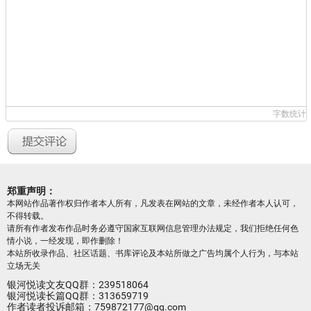
字数统计
郑重声明：
本网站作品著作权归作者本人所有，凡发表在网站的文章，未经作者本人认可，
不得转载。
请所有作者发布作品时务必遵守国家互联网信息管理办法规定，我们拒绝任何色
情小说，一经发现，即作删除！
本站所收录作品、社区话题、书库评论及本站所做之广告均属个人行为，与本站
立场无关
银河悦读文友QQ群：239518064
银河悦读长篇QQ群：313659719
作者读者投诉邮箱：759872177@qq.com