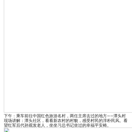
下午：乘车前往中国红色旅游名村，两任主席去过的地方——潭头村
现场讲解：潭头社区，看看新农村的村貌，感受村民的淳朴民风。看
望红军后代孙观发老人，坐坐习总书记坐过的幸福平安椅。