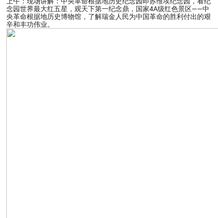
上午：现场讲解：中央革命根据地历史纪念园即苏维埃纪念园，看纪
念园世界最大红五星，观天下第一纪念鼎，国家4A级红色景区——中
央革命根据地历史博物馆，了解瑞金人民为中国革命的胜利付出的艰
辛和丰功伟业。