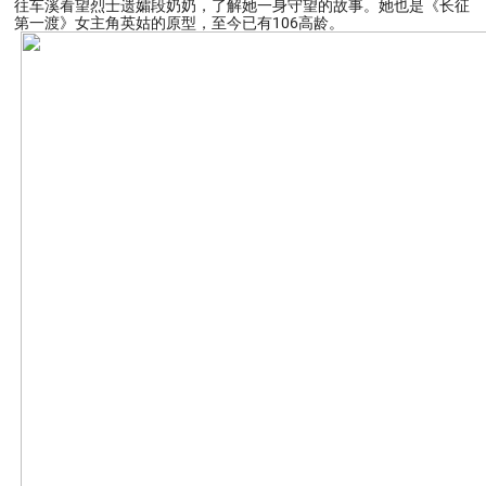
往车溪看望烈士遗孀段奶奶，了解她一身守望的故事。她也是《长征
第一渡》女主角英姑的原型，至今已有106高龄。