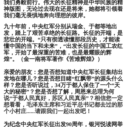
我们勇毅前行。伟大的长征精神是中华民族的精
神版图，无论过去现在还是将来，她都将引领着
我们毫无畏惧地奔向理想的彼岸。
九十年前，中央红军分别从瑞金、于都等地出
发，踏上了艰苦卓绝的长征路。长征的开端，是
悲壮的开端。“只有彻透读懂那段历史，才能读
懂中国的当下和未来”，“出发长征的中国工农红
军，开始了最深重的苦难，也是最耀眼的辉
煌”。（金一南将军著作《苦难辉煌》）
亲爱的朋友：您是否想知道中央红军长征集结出
发地在哪儿？您是否想目睹“红飘带”的源头什么
样？您是否听说过，34万于都人保住了一个“天
大的秘密”？您是否想了解，周恩来总理为何
说
“于都人民真好，苏区人民真亲”？相信您一定
想看看，毛泽东主席和习近平总书记都去过的那
个小村庄......请跟我们一起出发吧！
为纪念中央红军长征出发90周年，银河悦读网举