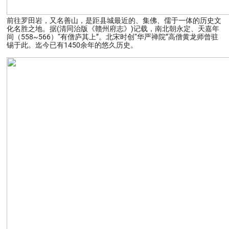
前往罗田岩，又名善山，是距县城最近的、集佛、儒于一体的历史文
化名胜之地。据(清同治版《赣州府志》)记载，南北朝永定、天嘉年
间（558~566）“有僧庐其上”。北宋时创“华严禅院”高僧黄龙师曾驻
锡于此。迄今已有1450余年的悠久历史。