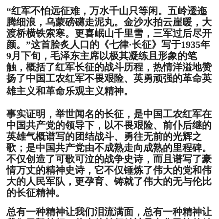
“红军不怕远征难，万水千山只等闲。五岭逶迤
腾细浪，乌蒙磅礴走泥丸。金沙水拍云崖暖，大
渡桥横铁索寒。更喜岷山千里雪，三军过后尽开
颜。”这首脍炙人口的《七律·长征》写于1935年
9月下旬，毛泽东主席以极其凝练且形象的笔
触，概括了红军长征的战斗历程，热情洋溢地赞
扬了中国工农红军不畏艰险、英勇顽强的革命英
雄主义和革命乐观主义精神。
事实证明，举世闻名的长征，是中国工农红军在
中国共产党的领导下，以不畏艰险、前仆后继的
英雄气概谱写的团结战斗、勇往无前的光辉之
歌；是中国共产党由不成熟走向成熟的里程碑。
不仅创造了可歌可泣的战争史诗，而且谱写了豪
情万丈的精神史诗，它不仅锤炼了伟大的党和伟
大的人民军队，更孕育、铸就了伟大的无与伦比
的长征精神。
总有一种精神让我们泪流满面，总有一种精神让