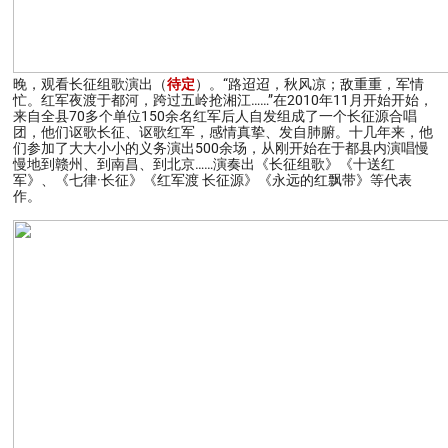
晚，观看长征组歌演出（
待定
）。“路迢迢，秋风凉；敌重重，军情
忙。红军夜渡于都河，跨过五岭抢湘江……”在2010年11月开始开始，
来自全县70多个单位150余名红军后人自发组成了一个长征源合唱
团，他们讴歌长征、讴歌红军，感情真挚、发自肺腑。十几年来，他
们参加了大大小小的义务演出500余场，从刚开始在于都县内演唱慢
慢地到赣州、到南昌、到北京……演奏出《长征组歌》《十送红
军》、《七律·长征》《红军渡 长征源》《永远的红飘带》等代表
作。