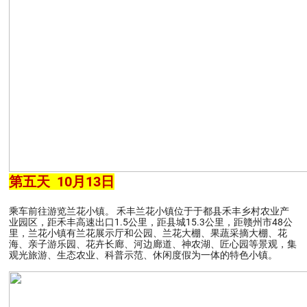
第五天 10月13日
乘车前往游览兰花小镇。 禾丰兰花小镇位于于都县禾丰乡村农业产
业园区，距禾丰高速出口1.5公里，距县城15.3公里，距赣州市48公
里，兰花小镇有兰花展示厅和公园、兰花大棚、果蔬采摘大棚、花
海、亲子游乐园、花卉长廊、河边廊道、神农湖、匠心园等景观，集
观光旅游、生态农业、科普示范、休闲度假为一体的特色小镇。