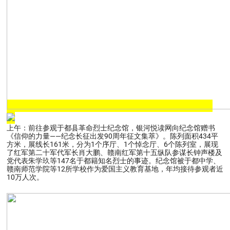
上午：前往参观于都县革命烈士纪念馆，银河悦读网向纪念馆赠书
《信仰的力量——纪念长征出发90周年征文集萃》。陈列面积434平
方米，展线长161米，分为1个序厅、1个悼念厅、6个陈列室，展现
了红军第二十军代军长肖大鹏、赣南红军第十五纵队参谋长钟声楼及
党代表朱学玖等147名于都籍知名烈士的事迹。纪念馆被于都中学、
赣南师范学院等12所学校作为爱国主义教育基地，年均接待参观者近
10万人次。