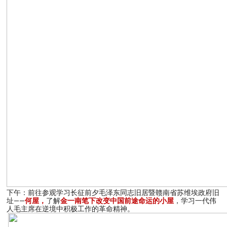
下午：前往参观学习长征前夕毛泽东同志旧居暨赣南省苏维埃政府旧
址——
何屋，
了解
金一南笔下改变中国前途命运的小屋
，学习一代伟
人毛主席在逆境中积极工作的革命精神。