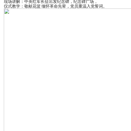
现场讲解：中央红军长征出发纪念碑，纪念碑广场，
仪式教学：敬献花篮 缅怀革命先辈，党员重温入党誓词。