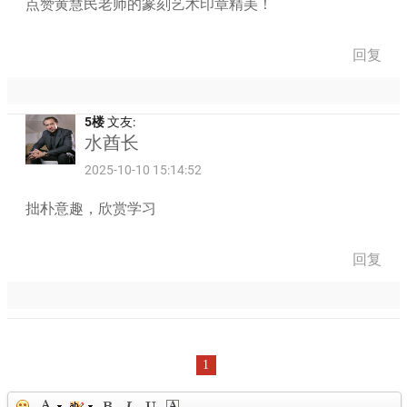
点赞黄慧民老师的篆刻艺术印章精美！
回复
5楼
文友:
水酋长
2025-10-10 15:14:52
拙朴意趣，欣赏学习
回复
1