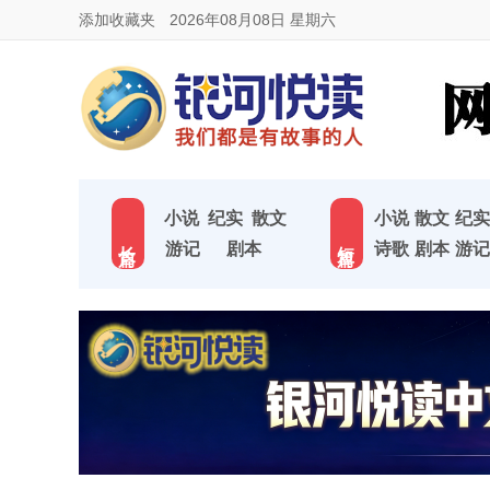
添加收藏夹
2026年08月08日 星期六
小说
纪实
散文
小说
散文
纪实
长 篇
短 篇
游记
剧本
诗歌
剧本
游记