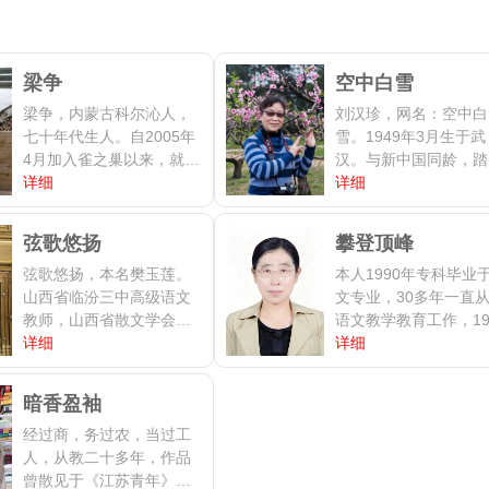
梁争
空中白雪
梁争，内蒙古科尔沁人，
刘汉珍，网名：空中白
七十年代生人。自2005年
雪。1949年3月生于武
4月加入雀之巢以来，就一
汉。与新中国同龄，踏
直没离开过。如今十二个
详细
时光走到今天，从学生
详细
年头了，心始终在这里。
青,工人，学生，直至
实在没什么好简介的，只
师，曾被评为华中科技
弦歌悠扬
攀登顶峰
是痴迷于文字，但仍会一
学优秀班主任，现已退
如既往的执迷于文字里，
弦歌悠扬，本名樊玉莲。
休。业余时间喜欢阅读
本人1990年专科毕业
读也好，写也好，总不会
山西省临汾三中高级语文
摄影、旅游。武汉市女
文专业，30多年一直
放弃。金牌编辑。银河悦
教师，山西省散文学会会
影家协会会员，中国女
语文教学教育工作，19
读网VIP会员。
员。网站金牌作者，金牌
详细
影家协会会员，华中科
年本科毕业于汉语言文
详细
编辑。多年总结征文活动
大学瑜珈诗社会员。20
专业。在工作中，认真
和年度工作，曾创作（部
年走进榕树下著名社团
读教育理论书籍并积极
暗香盈袖
分）编辑校对评论宣传
《雀之巢》，与其一同
写论文，参加科研活动
《百面战旗红》《战旗美
经过商，务过农，当过工
长。曾担任榕树下《雀
取得一定成绩。省市级
如画》，系统整理《烽火
人，从教二十多年，作品
巢》，江山文学网《新
文无数，《导学评练与
战旗扬》一览表等。骨里
曾散见于《江苏青年》杂
之巢》，《秋语》等等
思教学模式融合初探》