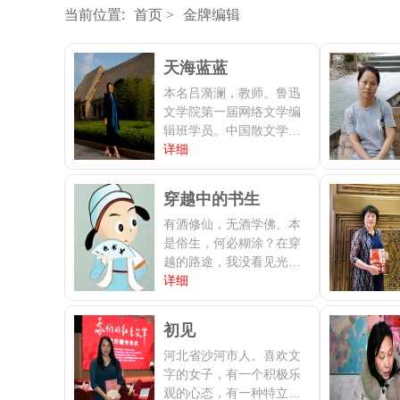
当前位置:
首页
金牌编辑
天海蓝蓝
本名吕漪澜，教师。鲁迅
文学院第一届网络文学编
辑班学员。中国散文学会
会员，山东省作协会员，
详细
山东省写作学会散文写作
与评论委员会委员，烟台
穿越中的书生
市作协会员，蓬莱区作协
副主席。银河悦读中文网
有酒修仙，无酒学佛。本
合伙人，第二任编辑部总
是俗生，何必糊涂？在穿
编。多篇作品发表于《儿
越的路途，我没看见光，
童文学》《中国校园文
更没有看见救世的耶和，
详细
学》《人民周刊》《教书
阿，六天的折磨，我在安
育人》《金山》《成长》
息日里复活。
初见
《烟台晚报》《烟台散
文》《蓬莱日报》等报
河北省沙河市人。喜欢文
刊。
字的女子，有一个积极乐
观的心态，有一种特立独