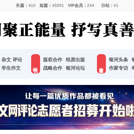
长篇：
410
短篇：
45891
VIP会员：
244
分站：
41
杂文
评论
版权合作
纸质出版
银河头条
特 色
专 题
学生作文
战略合作
银河论坛
作家专访