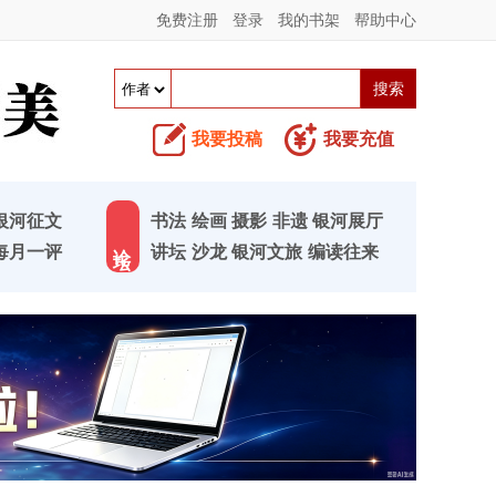
免费注册
登录
我的书架
帮助中心
我要投稿
我要充值
银河征文
书法
绘画
摄影
非遗
银河展厅
论 坛
每月一评
讲坛
沙龙
银河文旅
编读往来