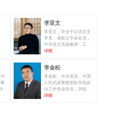
李亚文
李亚文，毕业于汉语言文
学系，省散文学会会员，
着
中学语文高级教师，工作
,知
之余，酷爱读书，爱好文
详细
教
学，勤奋文学创作。1990
大
年开始发表文学作品，散
李金松
文《追求》《生命之旅》
、
于中
《捧出你的微笑》《月是
李金松，中共党员，中国
摄
从事
故乡明》；诗歌《雪》
人民武装警察部队学院政
摄
96
《爸爸的白发》；微小说
治工作专业毕业，历练于
技
学
《足迹》《历史的天空》
武警部队二十年，后到地
详细
04
阅
等公开发表在各级各类报
方党政机关工作，对党建
撰
刊上。
理论有较深研究，发表论
成
，
文众多。从事文学创作多
之
论
年，全国报刊文学杂志时
雀
洋
有作品发表，现为中国散
文
被
文学会会员，浙江省散文