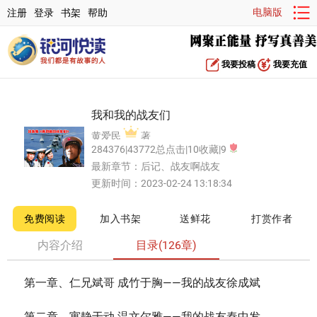
电脑版
注册
登录
书架
帮助
我要投稿
我要充值
我和我的战友们
黄爱民
著
284376|43772总点击|10收藏|9
最新章节：
后记、战友啊战友
更新时间：2023-02-24 13:18:34
免费阅读
加入书架
送鲜花
打赏作者
内容介绍
目录(126章)
第一章、仁兄斌哥 成竹于胸——我的战友徐成斌
第二章、寓静于动 温文尔雅——我的战友秦中发