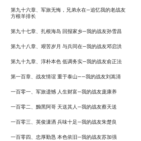
第九十六章、军旅无悔，兄弟永在—追忆我的老战友
方根羊排长
第九十七章、扎根海岛 回报家乡—我的战友孙雪昌
第九十八章、艰苦岁月 与兵同在—我的战友邓启洪
第九十九章、淳朴本色 低调务实—我的战友俞正法
第一百章、战友情谊 重于泰山——我的战友刘嵩清
一百零一、军旅遗憾 人生财富—我的战友庞康养
一百零二、黝黑阿哥 天送其人—我的战友蔡天送
一百零三、英俊潇洒 兵味十足—我的战友朱楚良
一百零四、忠厚勤恳 本色依旧—我的战友苏加强