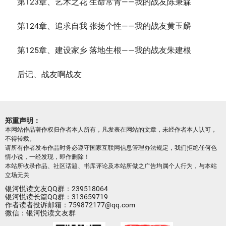
第123章、艺术之花 生命常青——我的战友陈秉森
第124章、追求自我 张扬个性——我的战友黄玉麟
第125章、建设家乡 落地生根——我的战友朱建根
后记、战友啊战友
郑重声明：
本网站作品著作权归作者本人所有，凡发表在网站的文章，未经作者本人认可，
不得转载。
请所有作者发布作品时务必遵守国家互联网信息管理办法规定，我们拒绝任何色
情小说，一经发现，即作删除！
本站所收录作品、社区话题、书库评论及本站所做之广告均属个人行为，与本站
立场无关
银河悦读文友QQ群：239518064
银河悦读长篇QQ群：313659719
作者读者投诉邮箱：759872177@qq.com
微信：银河悦读文友群