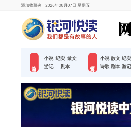
添加收藏夹
2026年08月07日 星期五
小说
纪实
散文
小说
散文
纪实
长 篇
短 篇
游记
剧本
诗歌
剧本
游记