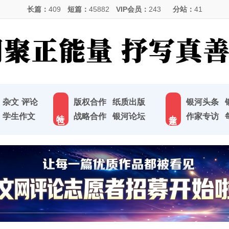
长篇：
409
短篇：
45882
VIP会员：
243
分站：
41
杂文
评论
版权合作
纸质出版
银河头条
特 色
专 题
学生作文
战略合作
银河论坛
作家专访