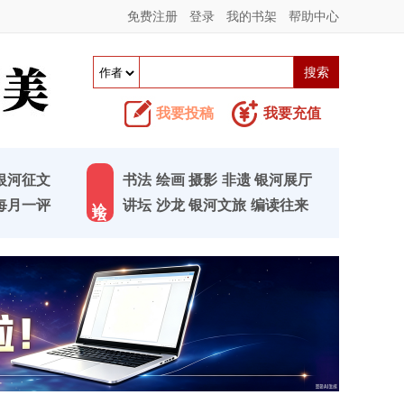
免费注册
登录
我的书架
帮助中心
我要投稿
我要充值
银河征文
书法
绘画
摄影
非遗
银河展厅
论 坛
每月一评
讲坛
沙龙
银河文旅
编读往来