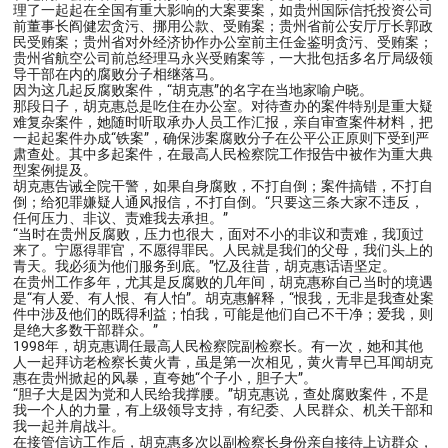
理了一起起在全国有重大影响的大案要案，如贵州国际信托投资公司
前董事长阎健宏贪污、挪用公款、受贿案；贵州省前公安厅厅长郭政
民受贿案；贵州省对外经济协作办公室前主任金鉴明贪污、受贿案；
贵州省航空公司前总经理马永兴受贿案等，一大批包括多名厅局级领
导干部在内的腐败分子相继落马。
因为这几起反腐败案件，“胡克惠”的名字在当地家喻户晓。
那段日子，胡克惠总是吃住在办公室。对待查办的案件特别是重大疑
难复杂案件，她随时听取承办人员工作汇报，亲自审查案件材料，把
一起起案件办成“铁案”，确保涉案腐败分子在公平公正原则下受到严
肃查处。其中多起案件，在最高人民检察院工作报告中被作为重大典
型案例提及。
胡克惠告诫全院干警，如果自身腐败，不打自倒；案件搞错，不打自
倒；给犯罪嫌疑人通风报信，不打自倒。“只要这三条大家不违反，
任何压力、非议、责难我去承担。”
“当时在贵州反腐败，压力也很大，面对不小的非议和责难，我顶过
来了。宁愿得罪官，不愿得罪民。人民就是我们的父母，我们头上的
青天。我必须为他们服务到底。”忆及往昔，胡克惠话语坚定。
在贵州工作多年，尤其是反腐败的几年间，胡克惠称自己当时的境遇
是“有人爱、有人恨、有人怕”。胡克惠解释，“恨我，无非是我查处案
件中涉及他们的既得利益；怕我，可能是他们自己不干净；爱我，则
是绝大多数干部群众。”
1998年，胡克惠调任最高人民检察院副检察长。有一次，她和其他
人一起拜访老检察长黄火青，虽是第一次相见，黄火青早已耳闻胡克
惠在贵州掀起的风暴，直夸她“个子小，胆子大”。
“胆子大是因为党和人民给我撑腰。”胡克惠说，查处腐败案件，不是
我一个人的力量，有上级领导支持，有纪委、人民群众、机关干部和
我一起并肩战斗。
在接管信访工作后，胡克惠多次以副检察长身份亲自接待上访群众，