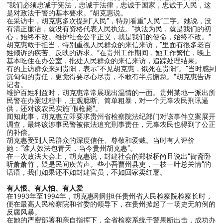
“我们必须忠诚于宪法，忠诚于法律，忠诚于国家，忠诚于人民，这
是对政法干警的基本要求。”胡克惠说。
在采访中，胡克惠多次提到“人民”，特别看重“人民”二字。她说，没
有清正廉洁，就没有资格代表人民执法。“执法为民，就是我们的初
心，始终不改。维护社会公平正义，就是我们的使命，始终不改。”
胡克惠敢于担当，特别重视人民群众的来信来访，“里面有很多老百
姓倾诉的疾苦、反映的诉求。”在贵州工作期间，她工作繁忙，晚上
基本吃住在办公室，批处人民群众的来信来访，追踪处理结果。
有的上访群众来到贵阳，表示“不见胡克惠，饿死在贵阳”。“当时感到
沉甸甸的责任，更觉得要尽心尽责，不敢有半点懈怠。”胡克惠告诉
记者。
维护百姓利益时，胡克惠常常展现出温情的一面。贵州某地一派出所
民警在办案过程中，主观臆断、简单粗暴，对一个无辜农民刑讯逼
供，还对该农民实施“假枪毙”。
闻知此事，胡克惠立即要求贵州省检察院法纪部门对该事件立案展开
调查，最终该涉事民警被依法追究刑事责任，无辜农民也得到了公正
的补偿。
胡克惠受到人民群众的深度信任、尊敬和爱戴。当时有人评价
她：“谁人效法包青天，当今贵州胡克惠”。
在一次政法大会上，胡克惠说，封建社会的郑板桥尚且说出“衙斋卧
听萧萧竹，疑是民间疾苦声。些小吾曹州县吏，一枝一叶总关情”的
话语，我们如果还不如封建官员，不如回家卖红薯。
有人恨、有人怕、有人爱
在1993年至1994年，胡克惠刚刚担任贵州省人民检察院检察长时，
便在最高人民检察院和省委的领导下，在贵州掀起了一场史无前例的
反腐风暴。
在她的严密部署和亲自指挥下，全省检察系统干警果断出击，成功办