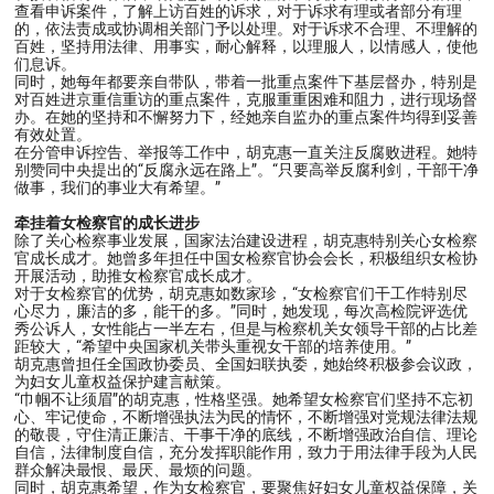
查看申诉案件，了解上访百姓的诉求，对于诉求有理或者部分有理
的，依法责成或协调相关部门予以处理。对于诉求不合理、不理解的
百姓，坚持用法律、用事实，耐心解释，以理服人，以情感人，使他
们息诉。
同时，她每年都要亲自带队，带着一批重点案件下基层督办，特别是
对百姓进京重信重访的重点案件，克服重重困难和阻力，进行现场督
办。在她的坚持和不懈努力下，经她亲自监办的重点案件均得到妥善
有效处置。
在分管申诉控告、举报等工作中，胡克惠一直关注反腐败进程。她特
别赞同中央提出的“反腐永远在路上”。“只要高举反腐利剑，干部干净
做事，我们的事业大有希望。”
牵挂着女检察官的成长进步
除了关心检察事业发展，国家法治建设进程，胡克惠特别关心女检察
官成长成才。她曾多年担任中国女检察官协会会长，积极组织女检协
开展活动，助推女检察官成长成才。
对于女检察官的优势，胡克惠如数家珍，“女检察官们干工作特别尽
心尽力，廉洁的多，能干的多。”同时，她发现，每次高检院评选优
秀公诉人，女性能占一半左右，但是与检察机关女领导干部的占比差
距较大，“希望中央国家机关带头重视女干部的培养使用。”
胡克惠曾担任全国政协委员、全国妇联执委，她始终积极参会议政，
为妇女儿童权益保护建言献策。
“巾帼不让须眉”的胡克惠，性格坚强。她希望女检察官们坚持不忘初
心、牢记使命，不断增强执法为民的情怀，不断增强对党规法律法规
的敬畏，守住清正廉洁、干事干净的底线，不断增强政治自信、理论
自信，法律制度自信，充分发挥职能作用，致力于用法律手段为人民
群众解决最恨、最厌、最烦的问题。
同时，胡克惠希望，作为女检察官，要聚焦好妇女儿童权益保障，关