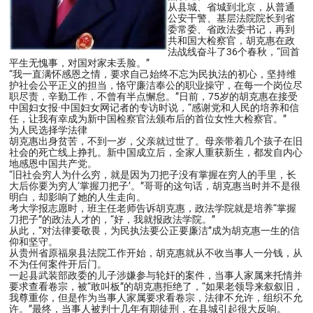
从县城、省城到北京，从普通
公安干警、基层法院院长到省
委常委、省政法委书记，再到
共和国大检察官，胡克惠在政
法战线奋斗了36个春秋，“回首
平生无愧事，对国对家未丢脸。”
“我一直满怀感恩之情，要求自己始终不忘为民执法的初心，坚持维
护社会公平正义的担当，恪守廉洁奉公的职业操守，在每一个岗位尽
职尽责，辛勤工作，不曾有半点懈怠。”日前，75岁的胡克惠在接受
中国妇女报·中国妇女网记者的专访时说，“感谢党和人民的培养和信
任，让我有幸成为新中国检察官法颁布后的首位女性大检察官。”
为人民选择学法律
胡克惠出身贫苦，不到一岁，父亲就过世了。母亲带着几个孩子在旧
社会的死亡线上挣扎。新中国成立后，全家人重获新生，都发自内心
地感恩中国共产党。
“旧社会穷人为什么穷，就是因为刀把子没有掌握在穷人的手里，长
大后你要为穷人‘掌握刀把子’。”哥哥的这句话，胡克惠当时并不是很
明白，却影响了她的人生走向。
考大学报志愿时，班主任老师告诉胡克惠，政法学院就是培养“掌握
刀把子”的政法人才的，“好，我就报政法学院。”
从此，“对法律要敬畏，为民执法要公正要廉洁”成为胡克惠一生的信
仰和坚守。
从贵州省原福泉县法院工作开始，胡克惠就从不收当事人一分钱，从
不为任何案件开后门。
一起县武装部政委的儿子涉嫌参与轮奸的案件，当事人家属来托情并
要求查看卷宗，被“敢叫板”的胡克惠拒绝了，“如果老领导来叙叙旧，
我尊重你，但是作为当事人家属要求看卷宗，法律不允许，组织不允
许。”最终，当事人被判十几年有期徒刑，在县城引起很大反响。