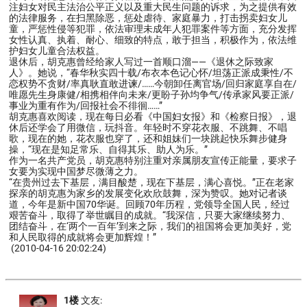
注妇女对民主法治公平正义以及重大民生问题的诉求，为之提供有效
的法律服务，在扫黑除恶，惩处虐待、家庭暴力，打击拐卖妇女儿
童，严惩性侵等犯罪，依法审理未成年人犯罪案件等方面，充分发挥
女性认真、执着、耐心、细致的特点，敢于担当，积极作为，依法维
护妇女儿童合法权益。
退休后，胡克惠曾经给家人写过一首顺口溜——《退休之际致家
人》。她说，“春华秋实四十载/布衣本色记心怀/坦荡正派成秉性/不
恋权势不贪财/率真耿直敢进谏/……今朝卸任离官场/回归家庭享自在/
唯愿先生身康健/相携相伴向未来/更盼子孙均争气/传承家风要正派/
事业为重有作为/回报社会不徘徊……”
胡克惠喜欢阅读，现在每日必看《中国妇女报》和《检察日报》，退
休后还学会了用微信，玩抖音。年轻时不穿花衣服、不跳舞、不唱
歌，现在的她，花衣服也穿了，还和姐妹们一块跳起快乐舞步健身
操，“现在是知足常乐、自得其乐、助人为乐。”
作为一名共产党员，胡克惠特别注重对亲属朋友宣传正能量，要求子
女要为实现中国梦尽微薄之力。
“在贵州过去下基层，满目酸楚，现在下基层，满心喜悦。”正在老家
探亲的胡克惠为家乡的发展变化欢欣鼓舞，深为赞叹。她对记者谈
道，今年是新中国70华诞。回顾70年历程，党领导全国人民，经过
艰苦奋斗，取得了举世瞩目的成就。“我深信，只要大家继续努力、
团结奋斗，在‘两个一百年’到来之际，我们的祖国将会更加美好，党
和人民取得的成就将会更加辉煌！”
(2010-04-16 20:02:24)
1楼
文友: