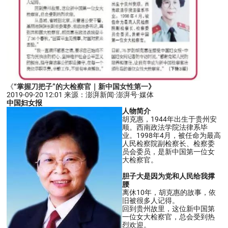
《
“掌握刀把子”的大检察官｜新中国女性第一》
2019-09-20 12:01 来源：澎湃新闻·澎湃号·媒体
中国妇女报
人物简介
胡克惠，1944年出生于贵州安
顺。西南政法学院法律系毕
业。1998年4月，被任命为最高
人民检察院副检察长、检察委
员会委员，是新中国第一位女
大检察官。
胆子大是因为党和人民给我撑
腰
离休10年，胡克惠的故事，依
旧被很多人记得。
回到贵州故里，这位新中国第
一位女大检察官，总会受到热
烈欢迎。