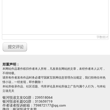
字数统计
郑重声明：
本网站作品著作权归作者本人所有，凡发表在网站的文章，未经作者本人认可，
不得转载。
请所有作者发布作品时务必遵守国家互联网信息管理办法规定，我们拒绝任何色
情小说，一经发现，即作删除！
本站所收录作品、社区话题、书库评论及本站所做之广告均属个人行为，与本站
立场无关
银河悦读文友QQ群：239518064
银河悦读长篇QQ群：313659719
作者读者投诉邮箱：759872177@qq.com
微信：银河悦读文友群