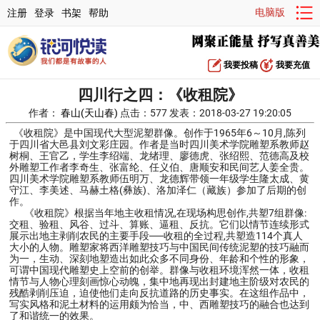
电脑版
注册
登录
书架
帮助
我要投稿
我要充值
四川行之四：《收租院》
作者：
春山(天山春)
点击：577 发表：2018-03-27 19:20:05
《收租院》是中国现代大型泥塑群像。创作于1965年6～10月,陈列
于四川省大邑县刘文彩庄园。作者是当时四川美术学院雕塑系教师赵
树桐、王官乙，学生李绍端、龙绪理、廖德虎、张绍熙、范德高及校
外雕塑工作者李奇生、张富纶、任义伯、唐顺安和民间艺人姜全贵。
四川美术学院雕塑系教师伍明万、龙德辉带领一年级学生隆太成、黄
守江、李美述、马赫土格(彝族)、洛加泽仁（藏族）参加了后期的创
作。
《收租院》根据当年地主收租情况,在现场构思创作,共塑7组群像:
交租、验租、风谷、过斗、算账、逼租、反抗。它们以情节连续形式
展示出地主剥削农民的主要手段──收租的全过程,共塑造114个真人
大小的人物。雕塑家将西洋雕塑技巧与中国民间传统泥塑的技巧融而
为一，生动、深刻地塑造出如此众多不同身份、年龄和个性的形象，
可谓中国现代雕塑史上空前的创举。群像与收租环境浑然一体，收租
情节与人物心理刻画惊心动魄，集中地再现出封建地主阶级对农民的
残酷剥削压迫，迫使他们走向反抗道路的历史事实。在这组作品中，
写实风格和泥土材料的运用颇为恰当，中、西雕塑技巧的融合也达到
了和谐统一的效果。