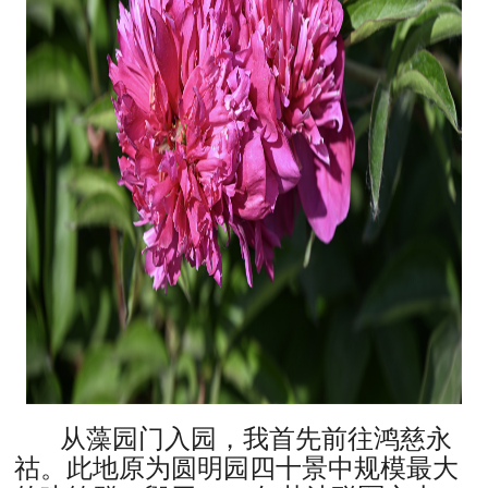
从藻园门入园，我首先前往鸿慈永
祜。此地原为圆明园四十景中规模最大