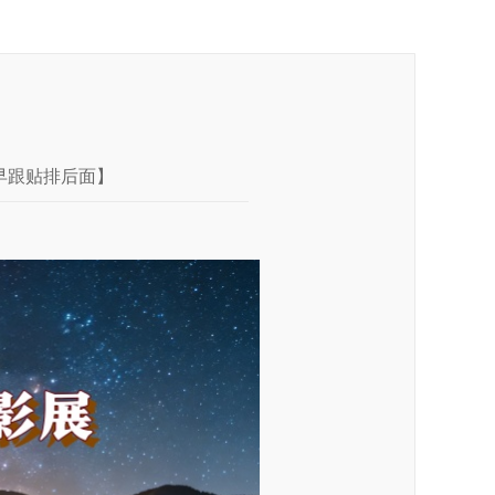
早跟贴排后面】