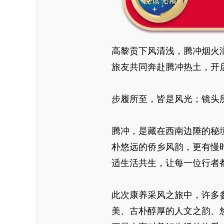
高黎贡下风清浅，腾冲烟火
旅友共同奔赴腾冲热土，开
步履所至，皆是风光；镜头
腾冲，是藏在西南边陲的秘
朴悠远的侨乡风韵，更有慢
适生活共生，让每一位行者
此次康养采风之旅中，许多
美、古朴醇厚的人文之韵、