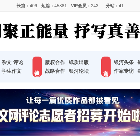
长篇：
409
短篇：
45881
VIP会员：
243
分站：
41
杂文
评论
版权合作
纸质出版
银河头条
特 色
专 题
学生作文
战略合作
银河论坛
作家专访