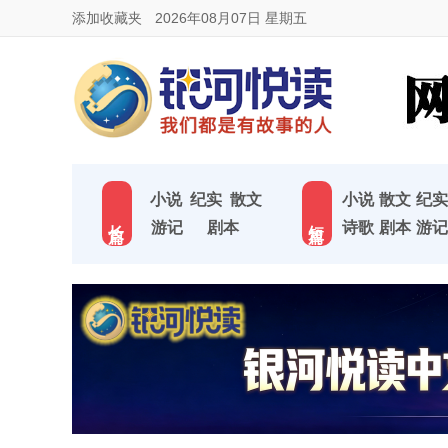
添加收藏夹
2026年08月07日 星期五
小说
纪实
散文
小说
散文
纪实
长 篇
短 篇
游记
剧本
诗歌
剧本
游记