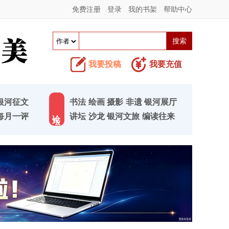
免费注册
登录
我的书架
帮助中心
我要投稿
我要充值
银河征文
书法
绘画
摄影
非遗
银河展厅
论 坛
每月一评
讲坛
沙龙
银河文旅
编读往来