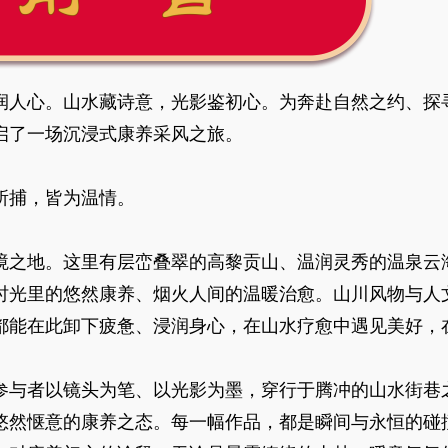
润人心。山水藏诗意，光影鉴初心。为奔赴自然之约、探寻
启了一场沉浸式康养采风之旅。
所捕，皆为温情。
境之地。这里有层峦叠翠的高黎贡山、温润灵秀的温泉云
时光里的悠然康养、烟火人间的温暖治愈。山川风物与人
都能在此卸下疲惫、浸润身心，在山水疗愈中遇见美好，
参与者以镜头为笔、以光影为墨，穿行于腾冲的山水街巷
悠然惬意的康养之态。每一幅作品，都是瞬间与永恒的碰