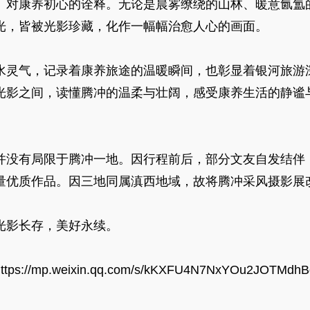
、对康养初心的诠释。无论是晨雾缭绕的山林、暖意氤氲
光，皆被光影珍藏，化作一幅幅治愈人心的画面。
水灵气，记录着康养旅途的温暖瞬间，也彰显着银河旅游
光影之间，读懂腾冲的温柔与壮阔，感受康养生活的静谧
并没有局限于腾冲一地。因行程前后，部分文友自发结伴
量优质作品。因三地同属滇西地域，故将腾冲采风摄影展改
光影长存，美好永续。
https://mp.weixin.qq.com/s/kKXFU4N7NxYOu2JOTMdhB