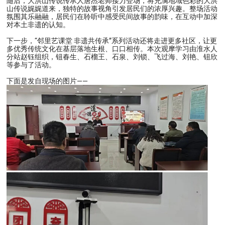
随后，大洪山传说传承人唐杰老师接力登场，将充满地域色彩的大洪
山传说娓娓道来，独特的故事视角引发居民们的浓厚兴趣。整场活动
氛围其乐融融，居民们在聆听中感受民间故事的韵味，在互动中加深
对本土非遗的认知。
下一步，“邻里艺课堂 非遗共传承”系列活动还将走进更多社区，让更
多优秀传统文化在基层落地生根、口口相传。本次观摩学习由淮水人
分站赵钰组织，钮春生、石榴王、石泉、刘锁、飞过海、刘艳、钮欣
等参与了活动。
下面是发自现场的图片——