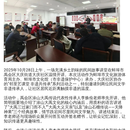
2025年10月28日上午，一场充满乡土韵味的民间故事讲堂在蚌埠市
禹会区大庆街道大庆社区温情开讲。本次活动作为蚌埠市文化旅游体
育局主办、蚌埠市文化馆（市非遗保护中心）承办，大庆社区协办
的“邻里艺课堂 非遗共传承”系列活动之一，特别邀请到两位民间文学
非遗传承人，让社区居民近距离触摸非遗的温度。
活动中，禹会区涂山大禹传说代表性传承人李焕俭老师率先开讲。他
简明扼要地介绍了涂山大禹文化的核心内涵后，用质朴的语言讲述
了“大禹三过家门而不入”“大禹大义灭亲”以及“涂山石榴传说——天降
神果”三个经典故事，情节跌宕间尽显民间文学魅力。讲述结束后，
李老师还与现场听众展开问答互动并签名赠书，让听众记忆深刻，让
知识传递更具趣味性。