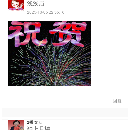
浅浅眉
2025-10-05 22:56:16
回复
2楼
文友:
独上月楼