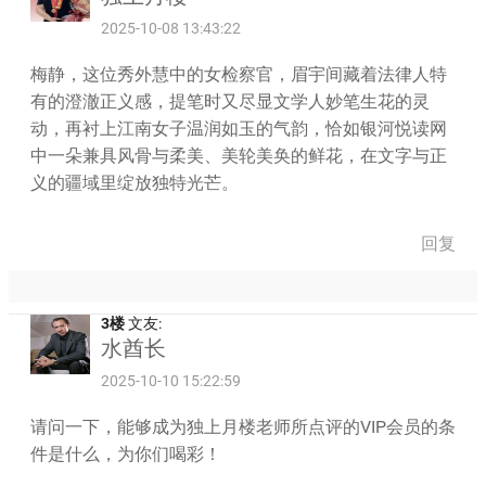
2025-10-08 13:43:22
梅静，这位秀外慧中的女检察官，眉宇间藏着法律人特
有的澄澈正义感，提笔时又尽显文学人妙笔生花的灵
动，再衬上江南女子温润如玉的气韵，恰如银河悦读网
中一朵兼具风骨与柔美、美轮美奂的鲜花，在文字与正
义的疆域里绽放独特光芒。
回复
3楼
文友:
水酋长
2025-10-10 15:22:59
请问一下，能够成为独上月楼老师所点评的VIP会员的条
件是什么，为你们喝彩！