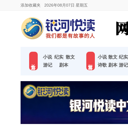
添加收藏夹
2026年08月07日 星期五
小说
纪实
散文
小说
散文
纪实
长 篇
短 篇
游记
剧本
诗歌
剧本
游记