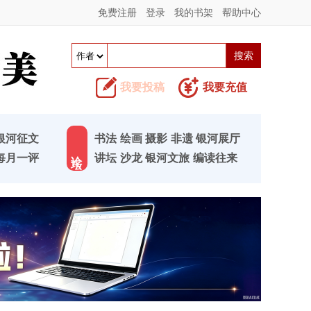
免费注册
登录
我的书架
帮助中心
我要投稿
我要充值
银河征文
书法
绘画
摄影
非遗
银河展厅
论 坛
每月一评
讲坛
沙龙
银河文旅
编读往来