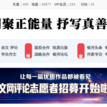
长篇：
409
短篇：
45877
VIP会员：
243
分站：
41
杂文
评论
版权合作
纸质出版
银河头条
特 色
专 题
学生作文
战略合作
银河论坛
作家专访