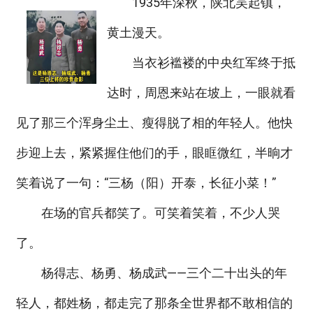
1935年深秋，陕北吴起镇，
黄土漫天。
当衣衫褴褛的中央红军终于抵
达时，周恩来站在坡上，一眼就看
见了那三个浑身尘土、瘦得脱了相的年轻人。他快
步迎上去，紧紧握住他们的手，眼眶微红，半晌才
笑着说了一句：“三杨（阳）开泰，长征小菜！”
在场的官兵都笑了。可笑着笑着，不少人哭
了。
杨得志、杨勇、杨成武——三个二十出头的年
轻人，都姓杨，都走完了那条全世界都不敢相信的