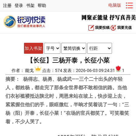
电脑版
注册
登录
书架
帮助
我要投稿
我要充值
加入书架
【长征】三杨开泰，长征小菜
作者：
能戈
点击：574 发表：2026-06-03 09:24:31
1
摘要：
杨得志、杨勇、杨成武——三个二十出头的年轻
人，都姓杨，都走完了那条全世界都不敢相信的路。当他
们衣衫褴褛抵达陕北时，周恩来站在坡上，快步迎上去，
紧紧握住他们的手，眼眶微红，半晌才笑着说了一句：“三
杨（阳）开泰，长征小菜！”在场的官兵都笑了。可笑着笑
着，不少人哭了。