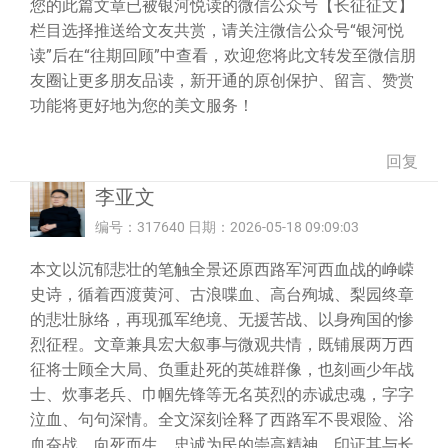
您的此篇文章已被银河悦读的微信公众号【长征征文】
栏目选择推送给文友共赏，请关注微信公众号“银河悦
读”后在“往期回顾”中查看，欢迎您将此文转发至微信朋
友圈让更多朋友品读，新开通的原创保护、留言、赞赏
功能将更好地为您的美文服务！
回复
李亚文
编号：317640 日期：2026-05-18 09:09:03
本文以沉郁悲壮的笔触全景还原西路军河西血战的峥嵘
史诗，循着西渡黄河、古浪喋血、高台殉城、梨园终章
的悲壮脉络，再现孤军绝境、无援苦战、以身殉国的惨
烈征程。文章兼具宏大叙事与微观共情，既铺展两万西
征将士顾全大局、负重赴死的英雄群像，也刻画少年战
士、炊事老兵、巾帼先锋等无名英烈的赤诚忠魂，字字
泣血、句句深情。全文深刻诠释了西路军不畏艰险、浴
血奋战、向死而生、忠诚为民的崇高精神，印证其与长