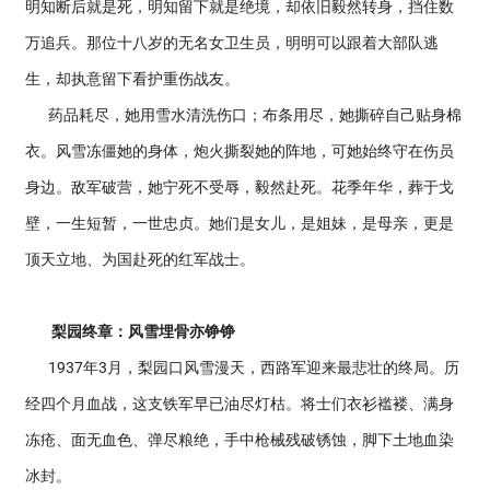
明知断后就是死，明知留下就是绝境，却依旧毅然转身，挡住数
万追兵。那位十八岁的无名女卫生员，明明可以跟着大部队逃
生，却执意留下看护重伤战友。
药品耗尽，她用雪水清洗伤口；布条用尽，她撕碎自己贴身棉
衣。风雪冻僵她的身体，炮火撕裂她的阵地，可她始终守在伤员
身边。敌军破营，她宁死不受辱，毅然赴死。花季年华，葬于戈
壁，一生短暂，一世忠贞。她们是女儿，是姐妹，是母亲，更是
顶天立地、为国赴死的红军战士。
梨园终章：风雪埋骨亦铮铮
1937年3月，梨园口风雪漫天，西路军迎来最悲壮的终局。历
经四个月血战，这支铁军早已油尽灯枯。将士们衣衫褴褛、满身
冻疮、面无血色、弹尽粮绝，手中枪械残破锈蚀，脚下土地血染
冰封。