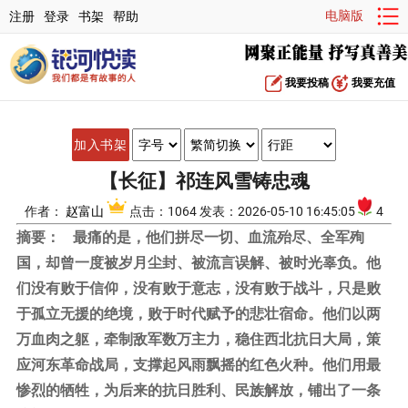
电脑版
注册
登录
书架
帮助
我要投稿
我要充值
加入书架
【长征】祁连风雪铸忠魂
作者：
赵富山
点击：1064 发表：2026-05-10 16:45:05
4
摘要：
最痛的是，他们拼尽一切、血流殆尽、全军殉
国，却曾一度被岁月尘封、被流言误解、被时光辜负。他
们没有败于信仰，没有败于意志，没有败于战斗，只是败
于孤立无援的绝境，败于时代赋予的悲壮宿命。他们以两
万血肉之躯，牵制敌军数万主力，稳住西北抗日大局，策
应河东革命战局，支撑起风雨飘摇的红色火种。他们用最
惨烈的牺牲，为后来的抗日胜利、民族解放，铺出了一条