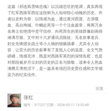
这篇《祁连风雪铸忠魂》以沉雄悲壮的笔调，真实再现
了红军西路军西征这段鲜为人知却惊心动魄的历史。作
者以史料为骨、以情感为血，通过黄河西渡、古浪喋
血、高台殉城、巾帼赴死等一个个泣血篇章，将两万余
名将士在绝境中坚守信仰、向死而生的英雄群像刻画得
淋漓尽致。文中对十六岁通讯员陈娃、无名炊事老兵、
妇女先锋团女战士等小人物的细腻描摹，尤其令人动
容，让宏大的历史叙事有了直抵人心的温度。全文气势
磅礴，情感充沛，既是对西路军英烈的深情告慰，也是
对那段被岁月尘封的历史的正名与致敬，读来令人热血
沸腾又潸然泪下，是一篇具有强烈历史责任感和文学感
染力的纪实佳作。
回复
张红
编号：317227 日期：2026-05-11 13:52:40