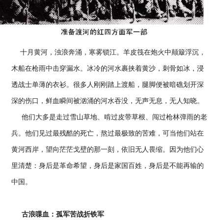
十月黄河，浊浪奔涌，寒雾锁江。羊皮筏在炮火中颠簸浮沉，
木船在枪雨中击穿漏水。冰冷的河水裹挟着黄沙，刺骨如冰，浸
透战士单薄的衣衫。很多人刚刚踏上渡船，腿脚便被暗礁划开深
深的伤口，鲜血瞬间被汹涌的河水吞没，无声无息，无人知晓。
他们大多是走过雪山草地、啃过皮带草根、闯过枪林弹雨的老
兵。他们见过最残酷的死亡，熬过最极致的苦难，可当他们站在
黄河西岸，望向茫茫戈壁的那一刻，依旧无人畏缩。因为他们心
里清楚：身后是革命希望，身后是家国百姓，身后是不能再输的
中国。
古浪喋血：孤军苦战折铁军