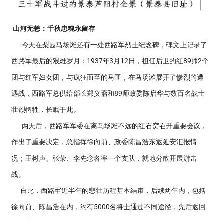
山河无恙：千秋忠魂永留存
今天在梨园马场滩还有一处西路军烈士纪念碑，碑文上记录了
西路军最后的艰难岁月：1937年3月12日，担任后卫的红89师2个
团与红军妇女团，与疯狂而至的马匪，在马场滩展开了惨烈的遭
遇战，西路军总供给部长郑义斋和89师政委陈启华与数百名战士
壮烈牺牲，长眠于此。
两天后，西路军军委在离马场滩不远的红石窝召开重要会议，
作出了重要决定，总指挥徐向前、政委陈昌浩东返延安汇报情
况；王树声、张荣、李先念各率一个支队，就地分散开展游击
战。
自此，西路军近半年的悲壮历程基本结束，后续两年内，包括
徐向前、陈昌浩在内，约有5000名将士通过不同途径，先后返回