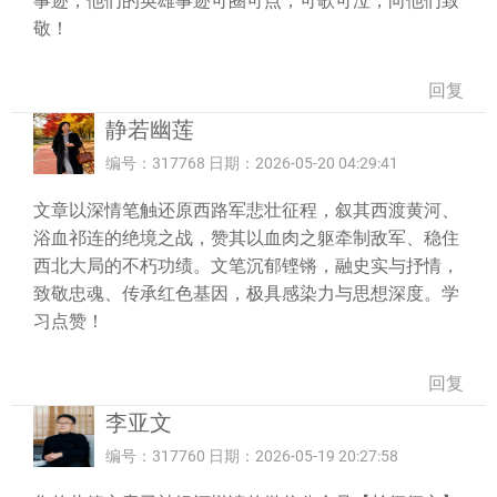
事迹，他们的英雄事迹可圈可点，可歌可泣，向他们致
敬！
回复
静若幽莲
编号：317768 日期：2026-05-20 04:29:41
文章以深情笔触还原西路军悲壮征程，叙其西渡黄河、
浴血祁连的绝境之战，赞其以血肉之躯牵制敌军、稳住
西北大局的不朽功绩。文笔沉郁铿锵，融史实与抒情，
致敬忠魂、传承红色基因，极具感染力与思想深度。学
习点赞！
回复
李亚文
编号：317760 日期：2026-05-19 20:27:58