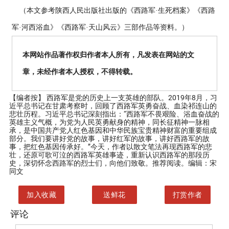
（本文参考陕西人民出版社出版的《西路军·生死档案》《西路
军·河西浴血》《西路军·天山风云》三部作品等资料。）
本网站作品著作权归作者本人所有，凡发表在网站的文
章，未经作者本人授权，不得转载。
【编者按】
西路军是党的历史上一支英雄的部队。2019年8月，习
近平总书记在甘肃考察时，回顾了西路军英勇奋战、血染祁连山的
悲壮历程。习近平总书记深刻指出：“西路军不畏艰险、浴血奋战的
英雄主义气概，为党为人民英勇献身的精神，同长征精神一脉相
承，是中国共产党人红色基因和中华民族宝贵精神财富的重要组成
部分。我们要讲好党的故事，讲好红军的故事，讲好西路军的故
事，把红色基因传承好。”今天，作者以散文笔法再现西路军的悲
壮，还原可歌可泣的西路军英雄事迹，重新认识西路军的那段历
史，深切怀念西路军的烈士们，向他们致敬。推荐阅读。编辑：宋
同文
加入收藏
送鲜花
打赏作者
评论