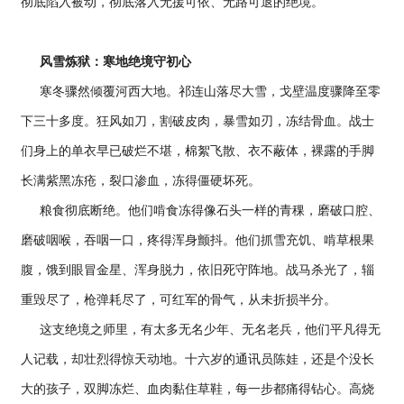
彻底陷入被动，彻底落入无援可依、无路可退的绝境。
风雪炼狱：寒地绝境守初心
寒冬骤然倾覆河西大地。祁连山落尽大雪，戈壁温度骤降至零
下三十多度。狂风如刀，割破皮肉，暴雪如刃，冻结骨血。战士
们身上的单衣早已破烂不堪，棉絮飞散、衣不蔽体，裸露的手脚
长满紫黑冻疮，裂口渗血，冻得僵硬坏死。
粮食彻底断绝。他们啃食冻得像石头一样的青稞，磨破口腔、
磨破咽喉，吞咽一口，疼得浑身颤抖。他们抓雪充饥、啃草根果
腹，饿到眼冒金星、浑身脱力，依旧死守阵地。战马杀光了，辎
重毁尽了，枪弹耗尽了，可红军的骨气，从未折损半分。
这支绝境之师里，有太多无名少年、无名老兵，他们平凡得无
人记载，却壮烈得惊天动地。十六岁的通讯员陈娃，还是个没长
大的孩子，双脚冻烂、血肉黏住草鞋，每一步都痛得钻心。高烧