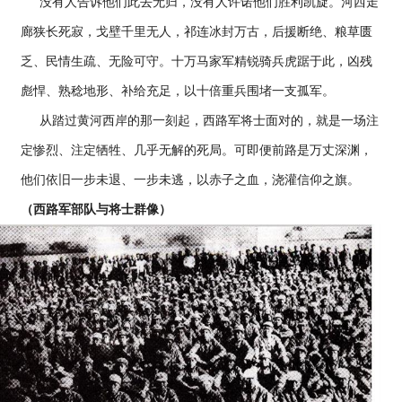
没有人告诉他们此去无归，没有人许诺他们胜利凯旋。河西走
廊狭长死寂，戈壁千里无人，祁连冰封万古，后援断绝、粮草匮
乏、民情生疏、无险可守。十万马家军精锐骑兵虎踞于此，凶残
彪悍、熟稔地形、补给充足，以十倍重兵围堵一支孤军。
从踏过黄河西岸的那一刻起，西路军将士面对的，就是一场注
定惨烈、注定牺牲、几乎无解的死局。可即便前路是万丈深渊，
他们依旧一步未退、一步未逃，以赤子之血，浇灌信仰之旗。
（西路军部队与将士群像）