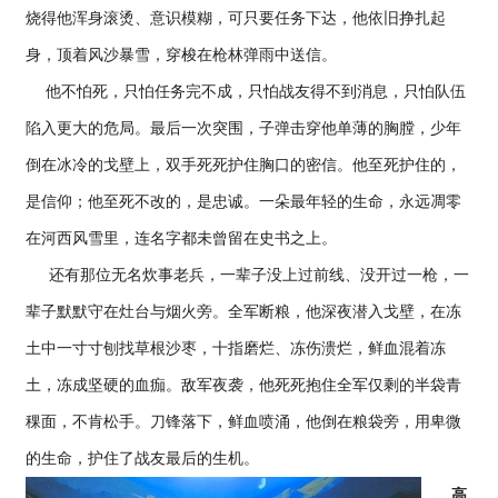
烧得他浑身滚烫、意识模糊，可只要任务下达，他依旧挣扎起
身，顶着风沙暴雪，穿梭在枪林弹雨中送信。
他不怕死，只怕任务完不成，只怕战友得不到消息，只怕队伍
陷入更大的危局。最后一次突围，子弹击穿他单薄的胸膛，少年
倒在冰冷的戈壁上，双手死死护住胸口的密信。他至死护住的，
是信仰；他至死不改的，是忠诚。一朵最年轻的生命，永远凋零
在河西风雪里，连名字都未曾留在史书之上。
还有那位无名炊事老兵，一辈子没上过前线、没开过一枪，一
辈子默默守在灶台与烟火旁。全军断粮，他深夜潜入戈壁，在冻
土中一寸寸刨找草根沙枣，十指磨烂、冻伤溃烂，鲜血混着冻
土，冻成坚硬的血痂。敌军夜袭，他死死抱住全军仅剩的半袋青
稞面，不肯松手。刀锋落下，鲜血喷涌，他倒在粮袋旁，用卑微
的生命，护住了战友最后的生机。
高