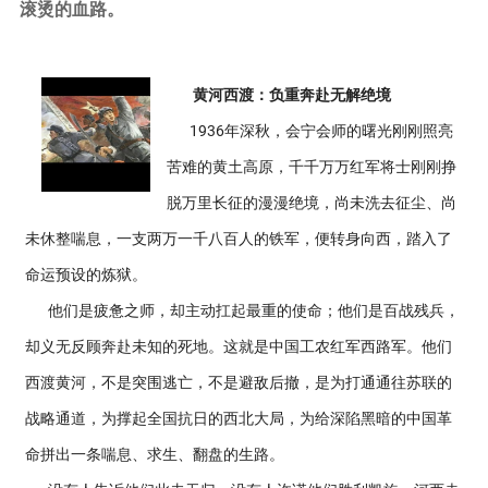
滚烫的血路。
黄河西渡：负重奔赴无解绝境
1936年深秋，会宁会师的曙光刚刚照亮
苦难的黄土高原，千千万万红军将士刚刚挣
脱万里长征的漫漫绝境，尚未洗去征尘、尚
未休整喘息，一支两万一千八百人的铁军，便转身向西，踏入了
命运预设的炼狱。
他们是疲惫之师，却主动扛起最重的使命；他们是百战残兵，
却义无反顾奔赴未知的死地。这就是中国工农红军西路军。他们
西渡黄河，不是突围逃亡，不是避敌后撤，是为打通通往苏联的
战略通道，为撑起全国抗日的西北大局，为给深陷黑暗的中国革
命拼出一条喘息、求生、翻盘的生路。