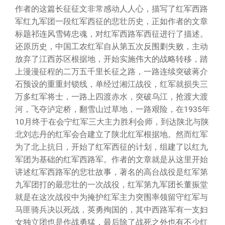
作者的这篇长征征文非常感动人人心，描写了红军西路
军红九军团一段红军西征的悲壮历史，正如作者的文章
标题祁连风雪铸忠魂，对红军西路军西征进行了描述。
还原历史，中国工农红军自从第五次反围剿失败，主动
放弃了江西苏区根据地，开始实施伟大的战略转移，踏
上漫漫征程的二万五千里长征之路，一路连续突破蒋介
石预设的重重封锁线，单经过湘江战役，红军就损失三
万多红军将士，一路上四渡赤水，突破乌江，抢渡大渡
河，飞夺泸定桥，翻雪山过草地，一路艰险，在1935年
10月终于在会宁红军三大主力胜利会师，到达陕北与陕
北刘志丹的红军会合建立了陕北红军根据地。然而红军
为了北上抗日，开始了红军西征的计划，组建了以红九
军团为基础的红军西路军。作者的文章就是从这里开始
讲述红军西路军的悲壮故事，著名的高台战役是红军第
九军团打的最悲壮的一次战役，红军第九军团长董振堂
就是在这次战役中为掩护红军主力突围率领留守红军与
马匪骑兵决以死战，英勇殉国的，其中西路军有一支妇
女独立团也是作战勇猛，最后除了战死之外也有不少红