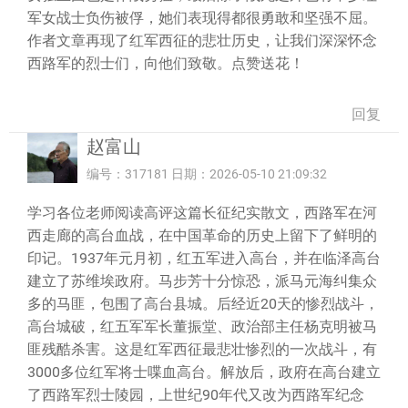
军女战士负伤被俘，她们表现得都很勇敢和坚强不屈。
作者文章再现了红军西征的悲壮历史，让我们深深怀念
西路军的烈士们，向他们致敬。点赞送花！
回复
赵富山
编号：317181 日期：2026-05-10 21:09:32
学习各位老师阅读高评这篇长征纪实散文，西路军在河
西走廊的高台血战，在中国革命的历史上留下了鲜明的
印记。1937年元月初，红五军进入高台，并在临泽高台
建立了苏维埃政府。马步芳十分惊恐，派马元海纠集众
多的马匪，包围了高台县城。后经近20天的惨烈战斗，
高台城破，红五军军长董振堂、政治部主任杨克明被马
匪残酷杀害。这是红军西征最悲壮惨烈的一次战斗，有
3000多位红军将士喋血高台。解放后，政府在高台建立
了西路军烈士陵园，上世纪90年代又改为西路军纪念