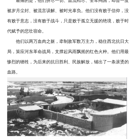
最痛的是，他们拼尽一切、血流殆尽、全军殉国，却曾一度
被岁月尘封、被流言误解、被时光辜负。他们没有败于信仰，没
有败于意志，没有败于战斗，只是败于孤立无援的绝境，败于时
代赋予的悲壮宿命。
他们以两万血肉之躯，牵制敌军数万主力，稳住西北抗日大
局，策应河东革命战局，支撑起风雨飘摇的红色火种。他们用最
惨烈的牺牲，为后来的抗日胜利、民族解放，铺出了一条滚烫的
血路。