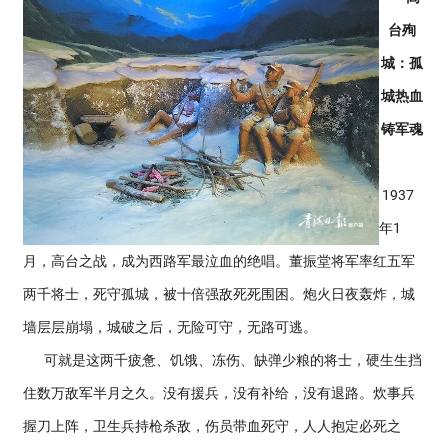
台殉
城：孤
城热血
铸军魂
1937
年1
月，高台之战，成为西路军最泣血的绝唱。董振堂将军率红五军
两千将士，死守孤城，被十倍强敌死死围困。炮火日夜轰炸，城
墙层层崩塌，城破之后，无险可守，无路可逃。
可就是这两千疲惫、饥饿、冻伤、缺弹少粮的将士，硬生生挡
住数万敌军半月之久。没有援兵，没有补给，没有退路。炊事兵
握刀上阵，卫生兵持枪杀敌，伤员带血死守，人人抱定必死之