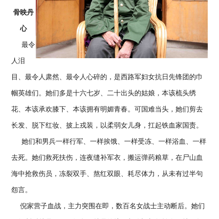
骨映丹
心
最令
人泪
目、最令人肃然、最令人心碎的，是西路军妇女抗日先锋团的巾
帼英雄们。她们多是十六七岁、二十出头的姑娘，本该梳头绣
花、本该承欢膝下、本该拥有明媚青春。可国难当头，她们剪去
长发、脱下红妆、披上戎装，以柔弱女儿身，扛起铁血家国责。
她们和男兵一样行军、一样挨饿、一样受冻、一样浴血、一样
去死。她们救死扶伤，连夜缝补军衣，搬运弹药粮草，在尸山血
海中抢救伤员，冻裂双手、熬红双眼、耗尽体力，从未有过半句
怨言。
倪家营子血战，主力突围在即，数百名女战士主动断后。她们