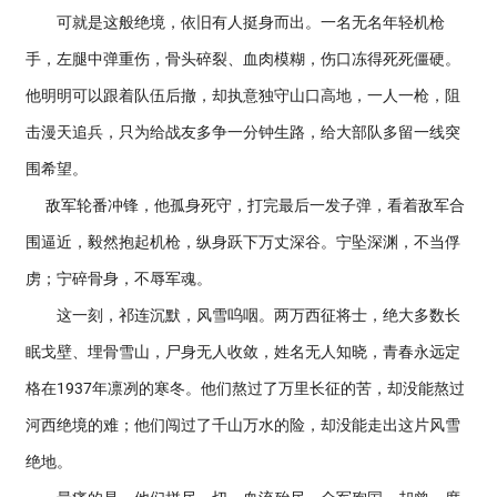
可就是这般绝境，依旧有人挺身而出。一名无名年轻机枪
手，左腿中弹重伤，骨头碎裂、血肉模糊，伤口冻得死死僵硬。
他明明可以跟着队伍后撤，却执意独守山口高地，一人一枪，阻
击漫天追兵，只为给战友多争一分钟生路，给大部队多留一线突
围希望。
敌军轮番冲锋，他孤身死守，打完最后一发子弹，看着敌军合
围逼近，毅然抱起机枪，纵身跃下万丈深谷。宁坠深渊，不当俘
虏；宁碎骨身，不辱军魂。
这一刻，祁连沉默，风雪呜咽。两万西征将士，绝大多数长
眠戈壁、埋骨雪山，尸身无人收敛，姓名无人知晓，青春永远定
格在1937年凛冽的寒冬。他们熬过了万里长征的苦，却没能熬过
河西绝境的难；他们闯过了千山万水的险，却没能走出这片风雪
绝地。