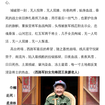
心。
城破那一刻，无人投降，无人屈膝。街巷肉搏，贴身血战，垂
死的战士依旧挣扎着挥刀杀敌，用尽最后一丝气力，也要护住身
后的旗帜。董振堂将军血战殉国，头颅被敌军残忍割去示众。忠
魂垂落，山河悲泣。红五军两千将士，几乎全员殉城，无一人苟
活，无一人屈膝，无一人叛逃。
高台坍塌，西路军最后的希望，随之轰然崩塌。残兵退守倪家
营子、南流沟，陷入最残酷的拉锯炼狱。日夜血战，夜夜风雪，
日日死伤。土屋残破、壕沟染血、冻土凝霜，每一寸土地都反复
浸染将士的热血。
（西路军妇女先锋团王泉媛老人）
巾帼
赴死：
柔肩铁