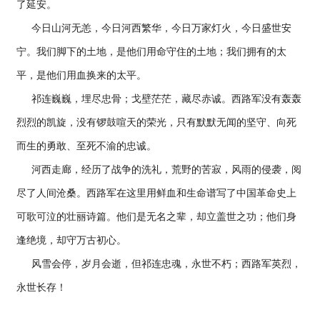
了延安。
今日山河无恙，今日河西繁华，今日万家灯火，今日盛世安
宁。我们脚下的土地，是他们用命守住的土地；我们拥有的太
平，是他们用血换来的太平。
祁连巍巍，埋尽忠骨；戈壁茫茫，藏尽赤诚。西路军没有轰轰
烈烈的凯旋，没有锣鼓喧天的荣光，只有默默无闻的坚守、向死
而生的勇敢、至死不渝的忠诚。
河西走廊，经历了战争的洗礼，荒野的苦寂，风雨的侵袭，阅
尽了人间沧桑。西路军在这里用鲜血和生命谱写了中国革命史上
可歌可泣的壮丽诗篇。他们是无名之辈，却立盖世之功；他们身
逢绝境，却守万古初心。
风雪会停，岁月会逝，但祁连忠魂，永世不朽；西路军英烈，
永世长存！