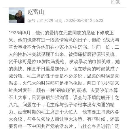
回复
赵富山
编号：317029 日期：2026-05-08 12:56:23
1928年6月，他们的爱情在无数同志的见证下修成正
果。他们也曾有过一段柔情蜜意的日子，但纷飞战火与
革命事业不允许他们在小家小爱中沉溺。时间一长，二
人的性格冲突就显现了出来。被病痛折磨得倔强灵魂，
贺子珍可是位18岁跨马提枪、发动暴动的巾帼英雄，她
的爽快、刚直平日里是加分点，但在吵架的时候就成了
减分项。毛主席的性子更是不必多说，温柔的时候是真
温柔，火气大的时候那可是相当执拗。两口子吵起架来
针尖对麦芒，颇有一种“钢铁碰”的震撼。夫妻吵架本算
不上大事，只要事后加强沟通，误会与矛盾能解开十之
八九。问题在于，毛主席与贺子珍根本没有沟通的精
力。延安时期的毛主席是个大忙人，他需要主持党内各
大会议，与各位领导人商讨重大决策。有些时候，还需
要客串一下中国共产党的活名片，与社会各界进行广泛