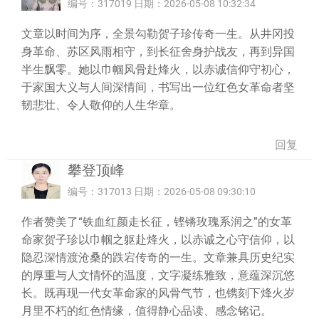
编号：317019 日期：2026-05-08 10:32:34
文章以时间为序，全景勾勒贺子珍传奇一生。从井冈投
身革命、苏区风雨相守，到长征舍身护战友，再到异国
半生飘零。她以巾帼风骨赴烽火，以赤诚信仰守初心，
于家国大义与人间深情间，书写出一位红色女革命者坚
韧悲壮、令人敬仰的人生华章。
回复
攀登顶峰
编号：317013 日期：2026-05-08 09:30:10
作者赞美了“铁血红颜走长征，铿锵玫瑰系润之”的女革
命家贺子珍以巾帼之躯赴烽火，以赤诚之心守信仰，以
隐忍深情渡沧桑的跌宕传奇的一生。文章兼具历史纪实
的厚重与人文情怀的温度，文字凝练雅致，意蕴深沉悠
长。既再现一代女革命家的风骨气节，也镌刻下烽火岁
月里不朽的红色情缘，值得静心品读、感念铭记。