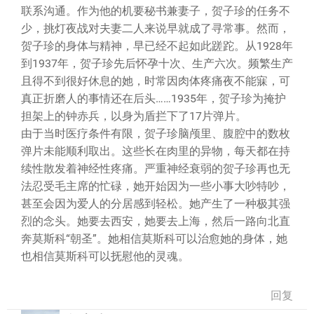
联系沟通。作为他的机要秘书兼妻子，贺子珍的任务不
少，挑灯夜战对夫妻二人来说早就成了寻常事。然而，
贺子珍的身体与精神，早已经不起如此蹉跎。从1928年
到1937年，贺子珍先后怀孕十次、生产六次。频繁生产
且得不到很好休息的她，时常因肉体疼痛夜不能寐，可
真正折磨人的事情还在后头……1935年，贺子珍为掩护
担架上的钟赤兵，以身为盾拦下了17片弹片。
由于当时医疗条件有限，贺子珍脑颅里、腹腔中的数枚
弹片未能顺利取出。这些长在肉里的异物，每天都在持
续性散发着神经性疼痛。严重神经衰弱的贺子珍再也无
法忍受毛主席的忙碌，她开始因为一些小事大吵特吵，
甚至会因为爱人的分居感到轻松。她产生了一种极其强
烈的念头。她要去西安，她要去上海，然后一路向北直
奔莫斯科“朝圣”。她相信莫斯科可以治愈她的身体，她
也相信莫斯科可以抚慰他的灵魂。
回复