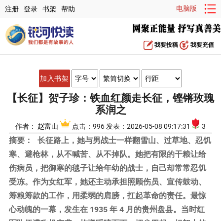
电脑版
注册
登录
书架
帮助
我要投稿
我要充值
加入书架
【长征】贺子珍：铁血红颜走长征，铿锵玫瑰
系润之
作者：
赵富山
点击：996 发表：2026-05-08 09:17:31
3
摘要：
长征路上，她与男战士一样翻雪山、过草地、忍饥
寒、避枪林，从不喊苦、从不掉队。她把有限的干粮让给
伤病员，把御寒的毯子让给年幼的战士，自己却常常忍饥
受冻。作为女红军，她还主动承担照顾伤员、宣传鼓动、
筹粮筹款的工作，用柔弱的肩膀，扛起革命的责任。最惊
心动魄的一幕，发生在 1935 年 4 月的贵州盘县。当时红