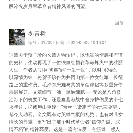
段淬火岁月里革命者精神风骨的回望。
回复
冬青树
编号：317091 日期：2026-05-09 10:10:04
这篇关于贺子珍的长篇人物传记，以饱满的情感和严谨
的史料，生动再现了一位铁血红颜在革命烽火中的壮丽
人生。作者从“井冈初遇”到“一生一世”，以时间为经、
以深情为纬，将贺子珍作为井冈山第一位女红军、长征
路上的重伤员、毛泽东患难与共的革命伴侣等多重身份
层层展开。文章细节丰沛、笔触细腻——无论是八角楼
油灯下的机要工作，还是盘县激战中舍身护伤员的十七
块弹片，抑或庐山重逢时“青丝已染霜华”的无言凝望，
都令人动容。全文既有对英雄气概的礼赞，也有对儿女
情长的尊重，更写出了那个时代革命者“信仰为媒、深
情不朽”的精神高度。这是一篇有温度、有筋骨、感人