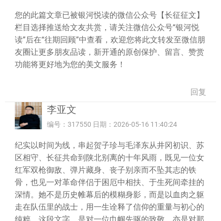
您的此篇文章已被银河悦读的微信公众号【长征征文】
栏目选择推送给文友共赏，请关注微信公众号“银河悦
读”后在“往期回顾”中查看，欢迎您将此文转发至微信朋
友圈让更多朋友品读，新开通的原创保护、留言、赞赏
功能将更好地为您的美文服务！
回复
李亚文
编号：317550 日期：2026-05-16 11:40:24
纪实以时间为线，串起贺子珍与毛泽东从井冈初识、苏
区相守、长征共命到陕北别离的十年风雨，既见一位女
红军双枪御敌、弹片藏身、丧子别亲而不坠其志的铁
骨，也见一对革命伴侣于困厄中相扶、于生死间牵挂的
深情。她不是历史帷幕后的模糊身影，而是以血肉之躯
走在队伍里的战士，用一生诠释了信仰的重量与初心的
纯粹。这段文字，是对一位巾帼先驱的致敬，亦是对那