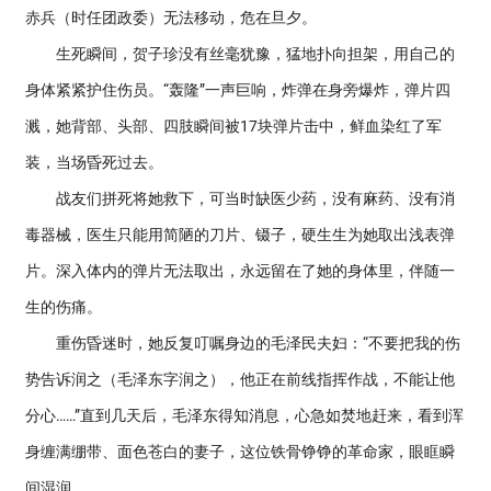
赤兵（时任团政委）无法移动，危在旦夕。
生死瞬间，贺子珍没有丝毫犹豫，猛地扑向担架，用自己的
身体紧紧护住伤员。“轰隆”一声巨响，炸弹在身旁爆炸，弹片四
溅，她背部、头部、四肢瞬间被17块弹片击中，鲜血染红了军
装，当场昏死过去。
战友们拼死将她救下，可当时缺医少药，没有麻药、没有消
毒器械，医生只能用简陋的刀片、镊子，硬生生为她取出浅表弹
片。深入体内的弹片无法取出，永远留在了她的身体里，伴随一
生的伤痛。
重伤昏迷时，她反复叮嘱身边的毛泽民夫妇：“不要把我的伤
势告诉润之（毛泽东字润之），他正在前线指挥作战，不能让他
分心……”直到几天后，毛泽东得知消息，心急如焚地赶来，看到浑
身缠满绷带、面色苍白的妻子，这位铁骨铮铮的革命家，眼眶瞬
间湿润。