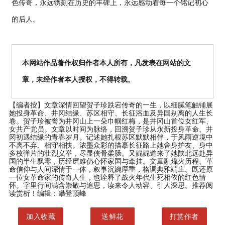
色传奇，永远镌刻在历史的丰碑上，永远感动着每一个铭记初心
的后人。
本网站作品著作权归作者本人所有，凡发表在网站的文
章，未经作者本人授权，不得转载。
【编者按】
文章深情回望贺子珍跌宕传奇的一生，以细腻笔触铺展
她投身革命、井冈结缘、苏区相守、长征浴血及异国别离的人生长
卷。贺子珍被誉为井冈山上一朵巾帼红梅，是井冈山首位女红军、
女共产党员。文章以时间为脉络，回溯贺子珍从永新投身革命、井
冈初遇结缘的青春岁月。记述她扎根苏区默默相伴，于风雨逆境中
不离不弃、相守相扶。浓墨众彩的描摹长征路上她舍身护友、身中
多枚弹片的壮烈义举，尽显侠骨柔肠。又娓娓道来了她陕北远赴异
国的半生飘零，历经磨难仍心怀家国与牵挂。文章融烽火历程、革
命信仰与人间深情于一体，叙事沉婉厚重，格调典雅端庄。既还原
一位女革命家的传奇人生，也诠释了战火年代生死相依的红色情
怀。字里行间满含崇敬与追思，读来令人动容、引人深思。推荐阅
读赏析！编辑：攀登顶峰
加入收藏
送鲜花
打赏作者