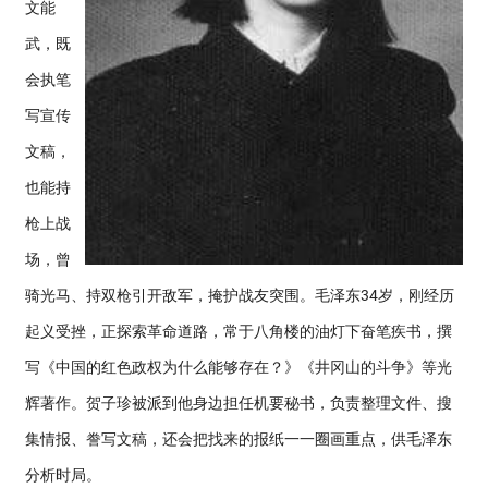
文能
武，既
会执笔
写宣传
文稿，
也能持
枪上战
场，曾
骑光马、持双枪引开敌军，掩护战友突围。毛泽东34岁，刚经历
起义受挫，正探索革命道路，常于八角楼的油灯下奋笔疾书，撰
写《中国的红色政权为什么能够存在？》《井冈山的斗争》等光
辉著作。贺子珍被派到他身边担任机要秘书，负责整理文件、搜
集情报、誊写文稿，还会把找来的报纸一一圈画重点，供毛泽东
分析时局。