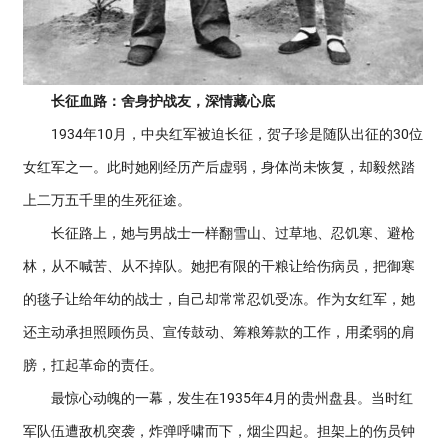
长征血路：舍身护战友，深情藏心底
1934年10月，中央红军被迫长征，贺子珍是随队出征的30位
女红军之一。此时她刚经历产后虚弱，身体尚未恢复，却毅然踏
上二万五千里的生死征途。
长征路上，她与男战士一样翻雪山、过草地、忍饥寒、避枪
林，从不喊苦、从不掉队。她把有限的干粮让给伤病员，把御寒
的毯子让给年幼的战士，自己却常常忍饥受冻。作为女红军，她
还主动承担照顾伤员、宣传鼓动、筹粮筹款的工作，用柔弱的肩
膀，扛起革命的责任。
最惊心动魄的一幕，发生在1935年4月的贵州盘县。当时红
军队伍遭敌机突袭，炸弹呼啸而下，烟尘四起。担架上的伤员钟