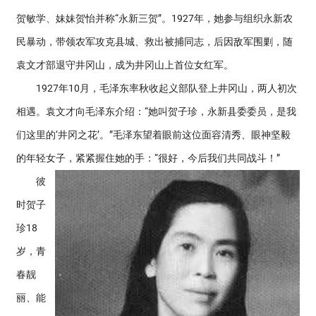
贺敏学、妹妹贺怡并称“永新三贺”。1927年，她参与组织永新农
民暴动，带领农军攻克县城、救出被捕同志，后因敌军围剿，随
袁文才部退守井冈山，成为井冈山上首位女红军。
1927年10月，毛泽东率秋收起义部队登上井冈山，两人初次
相遇。袁文才向毛泽东介绍：“她叫贺子珍，永新县委委员，是我
们这里的‘井冈之花’。”毛泽东望着眼前这位面容清秀、眼神坚毅
的年轻女子，紧紧握住她的手：“很好，今后我们共同战斗！”
彼
时贺子
珍18
岁，青
春靓
丽、能