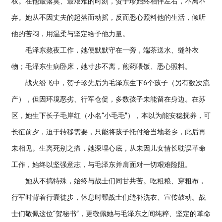
权。在他最落寞、最艰难的时刻，贺子珍始终相伴左右，不离不
弃。她从不因丈夫的起落而动摇，反而悉心照料他的生活，倾听
他的苦闷，用温柔与坚定给予他力量。
毛泽东熬夜工作，她便默默守在一旁，端茶送水、缝补衣
物；毛泽东生病卧床，她寸步不离，煎药喂饭、悉心照料。
战火纷飞中，贺子珍先后为毛泽东生下6个孩子（另有数次流
产），但因环境恶劣、行军仓促，多数孩子未能留在身边。在苏
区，她生下长子毛岸红（小名“小毛毛”），本以为能安稳抚养，可
长征前夕，迫于转移需要，只能将孩子托付给当地老乡，此后再
未相见。生离死别之痛，她深埋心底，从未因儿女情长耽误革命
工作，始终以坚强意志，与毛泽东并肩面对一切艰难险阻。
她从不搞特殊，始终与战士们同甘共苦。吃粗粮、穿粗布，
行军时背着行囊徒步，休息时帮战士们缝补洗衣、宣传鼓动。战
士们敬佩这位“贺秘书”，更敬佩她与毛泽东之间纯粹、坚定的革命