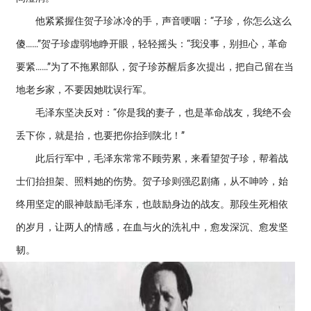
他紧紧握住贺子珍冰冷的手，声音哽咽：“子珍，你怎么这么
傻……”贺子珍虚弱地睁开眼，轻轻摇头：“我没事，别担心，革命
要紧……”为了不拖累部队，贺子珍苏醒后多次提出，把自己留在当
地老乡家，不要因她耽误行军。
毛泽东坚决反对：“你是我的妻子，也是革命战友，我绝不会
丢下你，就是抬，也要把你抬到陕北！”
此后行军中，毛泽东常常不顾劳累，来看望贺子珍，帮着战
士们抬担架、照料她的伤势。贺子珍则强忍剧痛，从不呻吟，始
终用坚定的眼神鼓励毛泽东，也鼓励身边的战友。那段生死相依
的岁月，让两人的情感，在血与火的洗礼中，愈发深沉、愈发坚
韧。