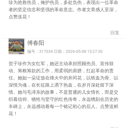
珍为抢救伤员，掩护伤员，多处负伤，表现出一位革命
者的坚定信念和坚强的革命意志。作者文章感人至深，
点赞送花！
回复
傅春阳
编号：317034 日期：2026-05-08 15:27:30
贺子珍作为女红军，她还主动承担照顾伤员、宣传鼓
动、筹粮筹款的工作，用柔弱的肩膀，扛起革命的责
任。她如一朵绽放在烽火中的井冈花，以铁血为骨、以
深情为魂，在长征路上洒下热血，在岁月深处留下深
情。她与毛泽东的故事，不是普通的儿女情长，而是交
织着信仰、牺牲与坚守的红色传奇，永远镌刻在历史的
丰碑上，永远感动着每一个铭记初心的后人。点赞送鲜
花！