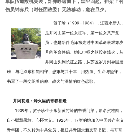
军队伍遭敌机突袭，炸弹呼啸而下，烟尘四起。担架上的
伤员钟赤兵（时任团政委）无法移动，危在旦夕。
贺子珍（1909—1984），江西永新人，
是井冈山第一位女红军、第一位女共产党
员，也是陪伴毛泽东走过中国革命最艰难岁
月的革命伴侣。她以巾帼之躯投身烽火，从
井冈山头到长征之路，从苏区岁月到异国磨
难，与毛泽东相知相守、患难与共十年，用热血、生命与坚守，
书写了一段交织着信仰、战火与深情的红色恋歌。
井冈初遇：烽火里的青春相逢
1909年，贺子珍生于永新黄竹岭的书香门第，原名贺桂圆，
自小聪慧果敢、心怀大义。1926年，17岁的她加入中国共产主义
青年团，不久转为中共党员，担任共青团永新支部书记，与哥哥