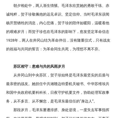
朝夕相处中，两人渐生情愫。毛泽东欣赏她的勇敢干练、赤
诚纯粹，贺子珍敬佩他的远见卓识、坚定信仰。当时毛泽东误闻
杨开慧牺牲的消息，内心悲痛，贺子珍的陪伴如暖阳，温暖着他
的艰难岁月；而贺子珍也在毛泽东的影响下，愈发坚定革命信念
1928年，两人在井冈山结为革命伴侣，没有隆重仪式，只有战友
的祝福与共同的誓言：为革命同生共死，为理想不离不弃。
苏区相守：患难与共的风雨岁月
从井冈山到中央苏区，贺子珍始终是毛泽东最坚实的后盾与
最亲密的战友。她担任中共湘赣边特委机关秘书、中华苏维埃共
和国中央政府机要科科长，日夜守护机要文件，协助处理军政事
务，从不多言、从不懈怠，是毛泽东最信任的“身边人”。
那段岁月，毛泽东屡遭排挤、身处逆境，一度失去军事指挥