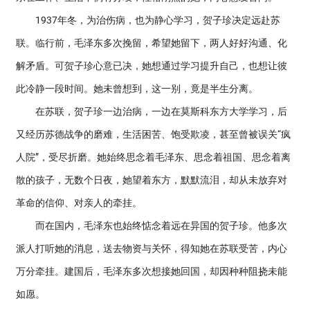
1937年冬，为治伤病，也为静心学习，贺子珍决定远赴苏
联。临行前，毛泽东多次挽留，希望她留下，两人好好沟通、化
解矛盾。可贺子珍心意已决，她想通过学习提升自己，也想让彼
此冷静一段时间。她未曾想到，这一别，竟是半生分离。
在苏联，贺子珍一边治病，一边在莫斯科东方大学学习，后
又经历苏德战争的磨难，生活困苦、饱受欺凌，甚至曾被误关“疯
人院”，受尽折磨。她始终思念着毛泽东、思念着祖国、思念着离
散的孩子，无数个日夜，她望着东方，默默流泪，却从未放弃对
革命的信仰、对亲人的牵挂。
而在国内，毛泽东也始终惦念着远在异国的贺子珍。他多次
派人打听她的消息，送去物资与关怀，得知她在苏联受苦，内心
万分牵挂。建国后，毛泽东多次想接她回国，却因种种阻挠未能
如愿。