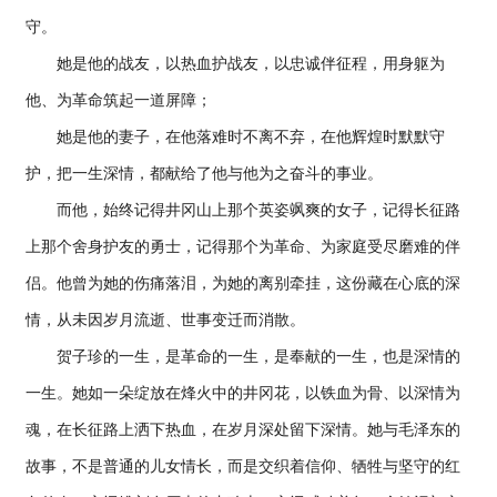
守。
她是他的战友，以热血护战友，以忠诚伴征程，用身躯为
他、为革命筑起一道屏障；
她是他的妻子，在他落难时不离不弃，在他辉煌时默默守
护，把一生深情，都献给了他与他为之奋斗的事业。
而他，始终记得井冈山上那个英姿飒爽的女子，记得长征路
上那个舍身护友的勇士，记得那个为革命、为家庭受尽磨难的伴
侣。他曾为她的伤痛落泪，为她的离别牵挂，这份藏在心底的深
情，从未因岁月流逝、世事变迁而消散。
贺子珍的一生，是革命的一生，是奉献的一生，也是深情的
一生。她如一朵绽放在烽火中的井冈花，以铁血为骨、以深情为
魂，在长征路上洒下热血，在岁月深处留下深情。她与毛泽东的
故事，不是普通的儿女情长，而是交织着信仰、牺牲与坚守的红