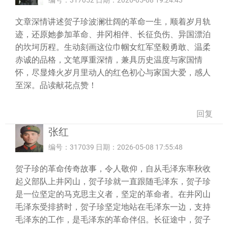
编号：317052 日期：2026-05-08 19:24:43
文章深情讲述贺子珍波澜壮阔的革命一生，顺着岁月轨
迹，还原她参加革命、井冈相伴、长征负伤、异国漂泊
的坎坷历程。生动刻画这位巾帼女红军坚毅勇敢、温柔
赤诚的品格，文笔厚重深情，兼具历史温度与家国情
怀，尽显烽火岁月里动人的红色初心与家国大爱，感人
至深。品读献花点赞！
回复
张红
编号：317039 日期：2026-05-08 17:55:48
贺子珍的革命传奇故事，令人敬仰，自从毛泽东率秋收
起义部队上井冈山，贺子珍就一直跟随毛泽东，贺子珍
是一位坚定的马克思主义者，坚定的革命者。在井冈山
毛泽东受排挤时，贺子珍坚定地站在毛泽东一边，支持
毛泽东的工作，是毛泽东的革命伴侣。长征途中，贺子