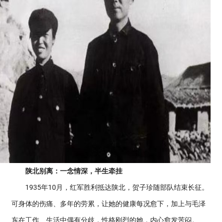
陕北别离：一念情深，半生牵挂
1935年10月，红军胜利抵达陕北，贺子珍随部队结束长征。
可身体的伤痛、多年的劳累，让她的健康每况愈下，加上与毛泽
东在工作、生活中偶有分歧，性格刚烈的她，内心愈发苦闷。