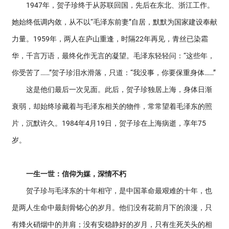
1947年，贺子珍终于从苏联回国，先后在东北、浙江工作。
她始终低调内敛，从不以“毛泽东前妻”自居，默默为国家建设奉献
力量。1959年，两人在庐山重逢，时隔22年再见，青丝已染霜
华，千言万语，最终化作无言的凝望。毛泽东轻轻问：“这些年，
你受苦了……”贺子珍泪水滑落，只道：“我没事，你要保重身体……”
这是他们最后一次见面。此后，贺子珍独居上海，身体日渐
衰弱，却始终珍藏着与毛泽东相关的物件，常常望着毛泽东的照
片，沉默许久。1984年4月19日，贺子珍在上海病逝，享年75
岁。
一生一世：信仰为媒，深情不朽
贺子珍与毛泽东的十年相守，是中国革命最艰难的十年，也
是两人生命中最刻骨铭心的岁月。他们没有花前月下的浪漫，只
有烽火硝烟中的并肩；没有安稳静好的岁月，只有生死关头的相