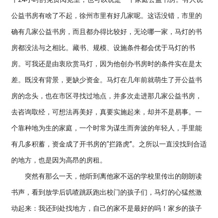
公益书房有啥了不起，徐州市里有好几家呢。这话没错，市里的
确有几家公益书房，而且都办得比较好，无论哪一家，马灯的书
房都没法与之相比。藏书、规模、设施条件都会优于马灯的书
房。可我还是由衷欣赏马灯，因为他创办书房时的条件实在是太
差。既没有背景，更缺少资金。马灯在几年前就萌生了开公益书
房的念头，也在市区寻找过地点，并多次走进那几家公益书房，
去咨询取经，可想法再美好，真要实施起来，却并不是易事。一
个靠种地为生的家庭，一个时常为谋生而奔波的年轻人，手里能
有几多积蓄，资金成了开书房的“拦路虎”。之所以一直没找到合适
的地方，也是因为高昂的房租。
突然有那么一天，他听到离他家不远的学校里传出的朗朗读
书声，看到放学后叽喳跳跃跑出校门的孩子们，马灯的心猛然激
动起来：我还到处找地方，自己的家不是最好的吗！家乡的孩子