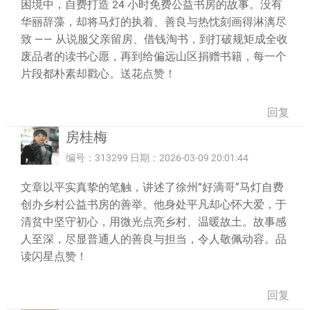
困境中，自费打造 24 小时免费公益书房的故事。没有
华丽辞藻，却将马灯的执着、善良与热忱刻画得淋漓尽
致 —— 从说服父亲留房、借钱淘书，到打破规矩成全收
废品者的读书心愿，再到给偏远山区捐赠书籍，每一个
片段都朴素却戳心。送花点赞！
回复
房桂梅
编号：313299 日期：2026-03-09 20:01:44
文章以平实真挚的笔触，讲述了徐州“好滴哥”马灯自费
创办乡村公益书房的善举。他身处平凡却心怀大爱，于
清贫中坚守初心，用微光点亮乡村、温暖故土。故事感
人至深，尽显普通人的善良与担当，令人敬佩动容。品
读闪星点赞！
回复