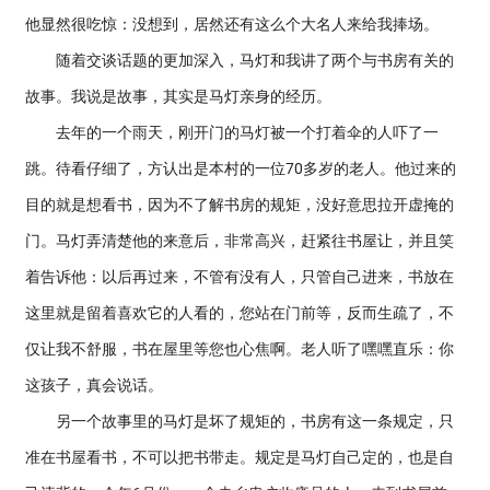
他显然很吃惊：没想到，居然还有这么个大名人来给我捧场。
随着交谈话题的更加深入，马灯和我讲了两个与书房有关的
故事。我说是故事，其实是马灯亲身的经历。
去年的一个雨天，刚开门的马灯被一个打着伞的人吓了一
跳。待看仔细了，方认出是本村的一位70多岁的老人。他过来的
目的就是想看书，因为不了解书房的规矩，没好意思拉开虚掩的
门。马灯弄清楚他的来意后，非常高兴，赶紧往书屋让，并且笑
着告诉他：以后再过来，不管有没有人，只管自己进来，书放在
这里就是留着喜欢它的人看的，您站在门前等，反而生疏了，不
仅让我不舒服，书在屋里等您也心焦啊。老人听了嘿嘿直乐：你
这孩子，真会说话。
另一个故事里的马灯是坏了规矩的，书房有这一条规定，只
准在书屋看书，不可以把书带走。规定是马灯自己定的，也是自