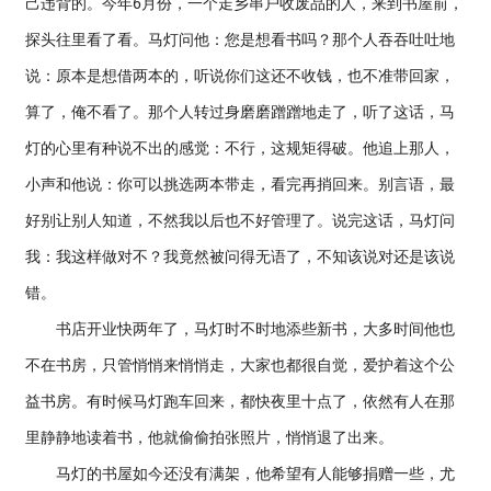
己违背的。今年6月份，一个走乡串户收废品的人，来到书屋前，
探头往里看了看。马灯问他：您是想看书吗？那个人吞吞吐吐地
说：原本是想借两本的，听说你们这还不收钱，也不准带回家，
算了，俺不看了。那个人转过身磨磨蹭蹭地走了，听了这话，马
灯的心里有种说不出的感觉：不行，这规矩得破。他追上那人，
小声和他说：你可以挑选两本带走，看完再捎回来。别言语，最
好别让别人知道，不然我以后也不好管理了。说完这话，马灯问
我：我这样做对不？我竟然被问得无语了，不知该说对还是该说
错。
书店开业快两年了，马灯时不时地添些新书，大多时间他也
不在书房，只管悄悄来悄悄走，大家也都很自觉，爱护着这个公
益书房。有时候马灯跑车回来，都快夜里十点了，依然有人在那
里静静地读着书，他就偷偷拍张照片，悄悄退了出来。
马灯的书屋如今还没有满架，他希望有人能够捐赠一些，尤