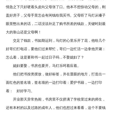
情急之下只好硬着头皮向父母张了口。他本不想惊动父母的，刚
盖好房子，父母手里怎会有闲钱给我买书。父母听了马灯从嗓子
眼里憋出来的话，二话没说补足了购书所差的钱款，关键时刻最
大的靠山还是父母啊！
交足了钱款，书如期运到，马灯的心里乐开了花，他给几个
好哥们打电话，要他们过来帮忙，哥们一边忙活一边拿他开涮：
怎么着，这是要和书一起过日子吗，不娶媳妇了？
媳妇要娶，书房也要开。马灯乐呵着应着。
他们把书按类摆放，做好标签，并在显眼的地方，打造出一
面红色的签名墙，签名墙的一边打印着：爱护书籍，一边打印
着： 好好学习。
开业那天异常热闹，书房里不仅挤满了学校里过来的师生，
还有本村的以及过路的成年人，他们也想过来看看，这个不要钱