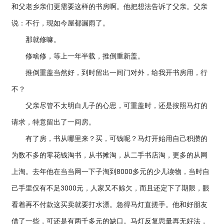
和父老乡亲们更需要这样的书房啊。他把想法告诉了父亲。父亲
说：不行，现如今屋都漏雨了。
那就修嘛。
修啥修，等上一年半载，推倒重新盖。
推倒重盖当然好，到时留出一间门对外，给我开书房用，行
不？
父亲尽管不太明白儿子的心思，可重盖时，还是按照马灯的
请求，特意留出了一间房。
有了房，书从哪里来？买，可钱呢？马灯开始用自己积攒的
为数不多的零花钱淘书，从书摊淘，从二手书店淘，更多的从网
上淘。去年他在当当网一下子淘到8000多元的少儿读物，当时自
己手里仅有不足3000元，人家又不赊欠，而且还定下了期限，眼
看着再不付款这买卖就要打水漂。急得马灯直搓手。他和好朋友
借了一些，可还是有两千多元的缺口。马灯反复思量再无好法，