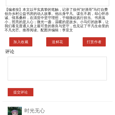
【编者按】
本文以平实真挚的笔触，记录了徐州“好滴哥”马灯自费
创办乡村公益书房的动人故事。他出身平凡、谋生不易，却心怀赤
诚、情系桑梓，在清贫中坚守理想，于细微处践行担当。书房虽
小，照亮的是人心；微光一盏，温暖的是故乡。小马灯的故事，让
我们看见普通人身上最可贵的善良与坚守，也见证了平凡生命里的
不凡光芒。推荐阅读。配图并编辑：李亚文
加入收藏
送鲜花
打赏作者
评论
时光无心