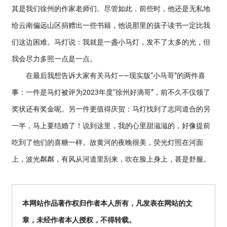
其是我们徐州的作家老师们。尽管如此，前些时，他还是无私地
给云南偏远山区捐赠出一些书籍，他说那里的孩子读书一定比我
们这边困难。马灯说：我就是一盏小马灯，发不了太多的光，但
我会尽力多照一点是一点。
在最后我想告诉大家有关马灯——现实版“小马哥”的两件喜
事：一件是马灯被评为2023年度“徐州好滴哥”，前不久不仅领了
奖状还有奖金呢。另一件更值得庆贺：马灯找到了志同道合的另
一半，马上要结婚了！说到这里，我的心里甜滋滋的，好像提前
吃到了他们的喜糖一样。故黄河的夜晚很美，荧光灯照在河面
上，波光粼粼，有风从河道里刮来，吹在脸上身上，甚是舒服。
本网站作品著作权归作者本人所有，凡发表在网站的文
章，未经作者本人授权，不得转载。