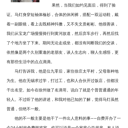
果然，当我们如约见面后，得到了验
证。马灯身穿短袖体桖衫，合体的休闲裤，搭配一双运动鞋，戴
着一副眼镜，看上去既精神抖擞，又不失文质彬彬。他很善谈，
我们从宝龙广场慢慢骑行到黄河故道，然后弃车步行，再然后找
了个地方坐了下来。期间无论走或坐，都没有间断我们的交谈，
依然像是两个久别重逢的老朋友，谈人生志向，聊人生感悟，更
有那些生活中的点点滴滴。
马灯告诉我，他是位九零后，家住徐庄太平村，父母靠种地
为生。他在无锡求过学，打过工，也和人合伙开过饭店，但都没
干出名堂。如今在徐州做了名滴哥。说白了就是个普普通通的年
轻人。不过听了他的讲述，和我对他已知的了解，觉得马灯虽然
普通，但绝不一般。
他的不一般主要是他干了一件出人意料的事——自费开办了一
个24小时的免费阅览室，也可以说是一个家庭公益书房。有人说