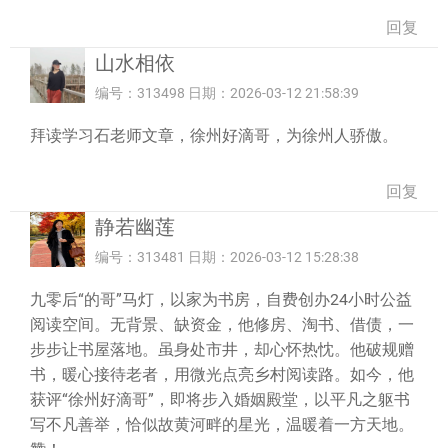
回复
山水相依
编号：313498 日期：2026-03-12 21:58:39
拜读学习石老师文章，徐州好滴哥，为徐州人骄傲。
回复
静若幽莲
编号：313481 日期：2026-03-12 15:28:38
九零后“的哥”马灯，以家为书房，自费创办24小时公益
阅读空间。无背景、缺资金，他修房、淘书、借债，一
步步让书屋落地。虽身处市井，却心怀热忱。他破规赠
书，暖心接待老者，用微光点亮乡村阅读路。如今，他
获评“徐州好滴哥”，即将步入婚姻殿堂，以平凡之躯书
写不凡善举，恰似故黄河畔的星光，温暖着一方天地。