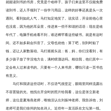
就能读到书的书房，究竟是个啥样子。孩子们来这里不仅能免费
读到书，还人手领到了一份学习用品，这样的好事还真是头一次
遇到。看到如此人气，马灯知足地笑了。说实话，开业前他心里
也没底，因为他的耳朵里，传进来一些不和谐的话语：现在是啥
年代了，电脑手机啥看不到，谁还稀罕看这些破书。就是有这时
间。还不如多刷会抖音了。父母也劝他：算了吧，别到时贴了
钱，还让人家数落咱。马灯摇摇头说：爸，妈，你们没看到，有
多少孩子放了学没地方去，满村瞎溜达吗。相信我，他们其中一
定会有人过来读书的。只要有一个人来书房，哪怕只读一页书也
有意义。
马灯和我讲这些话时，不仅语气很坚定，眼睛里同样流露出
不容置疑的光。他找出开业时的照片给我看，这位是张立新老
师，这位是夏海燕老师，唯独没认出刘振坤老师。我告诉他，刘
老师可是我们徐州的知名诗人。近些年一直活跃在文坛第一线。