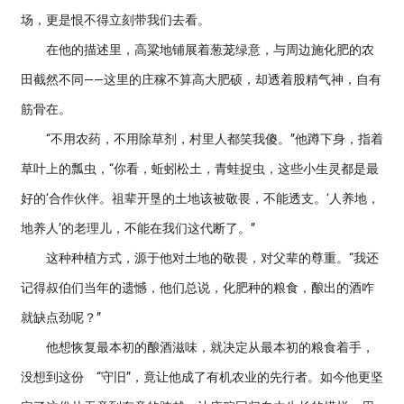
场，更是恨不得立刻带我们去看。
在他的描述里，高粱地铺展着葱茏绿意，与周边施化肥的农
田截然不同——这里的庄稼不算高大肥硕，却透着股精气神，自有
筋骨在。
“不用农药，不用除草剂，村里人都笑我傻。”他蹲下身，指着
草叶上的瓢虫，“你看，蚯蚓松土，青蛙捉虫，这些小生灵都是最
好的‘合作伙伴。祖辈开垦的土地该被敬畏，不能透支。‘人养地，
地养人’的老理儿，不能在我们这代断了。”
这种种植方式，源于他对土地的敬畏，对父辈的尊重。“我还
记得叔伯们当年的遗憾，他们总说，化肥种的粮食，酿出的酒咋
就缺点劲呢？”
他想恢复最本初的酿酒滋味，就决定从最本初的粮食着手，
没想到这份 “守旧”，竟让他成了有机农业的先行者。如今他更坚