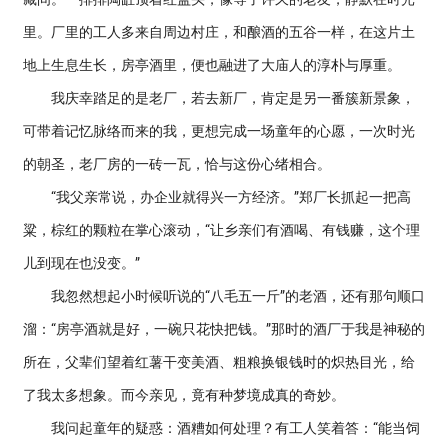
里。厂里的工人多来自周边村庄，和酿酒的五谷一样，在这片土
地上生息生长，房亭酒里，便也融进了大庙人的淳朴与厚重。
我庆幸踏足的是老厂，若去新厂，肯定是另一番簇新景象，
可带着记忆脉络而来的我，更想完成一场童年的心愿，一次时光
的朝圣，老厂房的一砖一瓦，恰与这份心绪相合。
“我父亲常说，办企业就得兴一方经济。”郑厂长抓起一把高
粱，棕红的颗粒在掌心滚动，“让乡亲们有酒喝、有钱赚，这个理
儿到现在也没变。”
我忽然想起小时候听说的“八毛五一斤”的老酒，还有那句顺口
溜：“房亭酒就是好，一碗只花快把钱。”那时的酒厂于我是神秘的
所在，父辈们望着红薯干变美酒、粗粮换银钱时的炽热目光，给
了我太多想象。而今亲见，竟有种梦境成真的奇妙。
我问起童年的疑惑：酒糟如何处理？有工人笑着答：“能当饲