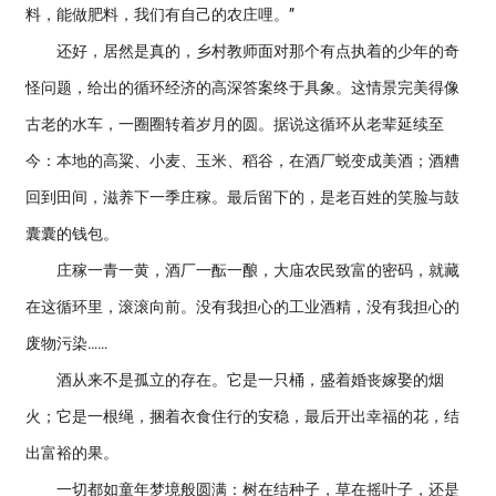
料，能做肥料，我们有自己的农庄哩。”
还好，居然是真的，乡村教师面对那个有点执着的少年的奇
怪问题，给出的循环经济的高深答案终于具象。这情景完美得像
古老的水车，一圈圈转着岁月的圆。据说这循环从老辈延续至
今：本地的高粱、小麦、玉米、稻谷，在酒厂蜕变成美酒；酒糟
回到田间，滋养下一季庄稼。最后留下的，是老百姓的笑脸与鼓
囊囊的钱包。
庄稼一青一黄，酒厂一酝一酿，大庙农民致富的密码，就藏
在这循环里，滚滚向前。没有我担心的工业酒精，没有我担心的
废物污染……
酒从来不是孤立的存在。它是一只桶，盛着婚丧嫁娶的烟
火；它是一根绳，捆着衣食住行的安稳，最后开出幸福的花，结
出富裕的果。
一切都如童年梦境般圆满：树在结种子，草在摇叶子，还是