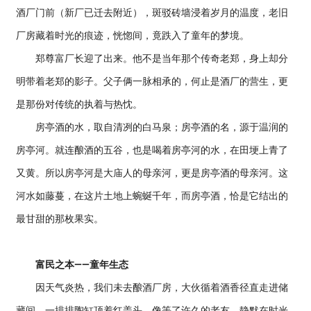
酒厂门前（新厂已迁去附近），斑驳砖墙浸着岁月的温度，老旧
厂房藏着时光的痕迹，恍惚间，竟跌入了童年的梦境。
郑尊富厂长迎了出来。他不是当年那个传奇老郑，身上却分
明带着老郑的影子。父子俩一脉相承的，何止是酒厂的营生，更
是那份对传统的执着与热忱。
房亭酒的水，取自清冽的白马泉；房亭酒的名，源于温润的
房亭河。就连酿酒的五谷，也是喝着房亭河的水，在田埂上青了
又黄。所以房亭河是大庙人的母亲河，更是房亭酒的母亲河。这
河水如藤蔓，在这片土地上蜿蜒千年，而房亭酒，恰是它结出的
最甘甜的那枚果实。
富民之本——童年生态
因天气炎热，我们未去酿酒厂房，大伙循着酒香径直走进储
藏间。一排排陶缸顶着红盖头，像等了许久的老友，静默在时光