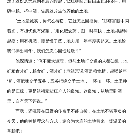
定了这份从无意到有意的跨越，让庄稼回归自由生长的模样，用
碗中粮、杯中酒，告慰这片生他养他的土地。
“土地最诚实，你怎么待它，它就怎么回报你。”郑尊富眼中闪
着光，有担忧也有渴望，“用化肥农药，图一时痛快，土地却越种
越瘦；用有机肥，慢是慢了些，地力却一年年厚实起来。土地给
我们捧出精华，我们怎忍心回馈垃圾？”
他深情道：“俺不懂大道理，但与土地打交道的人都知道，地
好粮食才好，粮食好，酒才好！老祖宗说‘酒是粮食精，越喝越年
轻’，酒把魂交予五谷，五谷把魄交予土地，一环扣一环。土里种
的是庄稼，更是祖祖辈辈庄户人的良知。这良知，从地里到酒
里，自有天下评说。”
而我，还沉浸在田野的传奇里不能自拔，在土地不堪重负的
今天，他的种植理念与方式，定会为大庙的土地带来一场温柔的
革新吧！