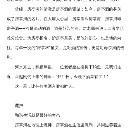
曾经，房亭河的清澈是房亭酒的骄傲；如今，房亭酒的芬芳
成了房亭河的名片。在大庙人心里，房亭酒即房亭河，房亭河即
房亭酒——河是流动的酒，酒是芬芳的河。对老郑来说，二者早已
难分难舍。为房亭扬名，护房亭秀美，是他的初心，也是他的向
往。每年一次的“房亭杯”征文，是对酒的宣传，更是对母亲河的告
慰。
河水东去，鸥鹭翔集。一位老者坐在柳树下钓鱼，见我们走
近，举起刚钓上来的鲫鱼：“郑厂长，今晚下酒菜有了！”
这一幕，比任何美酒入喉都醉人。
尾声
和谐生活就是最好的生态
房亭河在地理上蜿蜒，房亭酒在生活里流淌，共同滋养着这