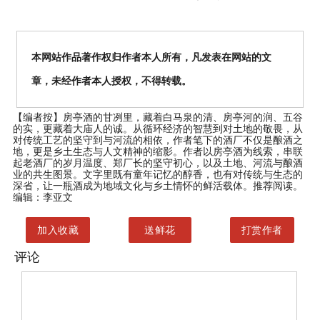
本网站作品著作权归作者本人所有，凡发表在网站的文
章，未经作者本人授权，不得转载。
【编者按】
房亭酒的甘冽里，藏着白马泉的清、房亭河的润、五谷
的实，更藏着大庙人的诚。从循环经济的智慧到对土地的敬畏，从
对传统工艺的坚守到与河流的相依，作者笔下的酒厂不仅是酿酒之
地，更是乡土生态与人文精神的缩影。作者以房亭酒为线索，串联
起老酒厂的岁月温度、郑厂长的坚守初心，以及土地、河流与酿酒
业的共生图景。文字里既有童年记忆的醇香，也有对传统与生态的
深省，让一瓶酒成为地域文化与乡土情怀的鲜活载体。推荐阅读。
编辑：李亚文
加入收藏
送鲜花
打赏作者
评论