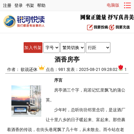
电脑版
注册
登录
书架
帮助
我要投稿
我要充值
加入书架
酒香房亭
作者：
欲说还休
点击：981 发表：2025-08-21 09:28:02
1
序言
房亭酒三个字，宛若记忆里飘飞的蒲公
英。
少年时，总听街坊邻里念叨，是这酒厂
让十里八乡的日子暖起来、富起来。那些裹
着酒香的传说，在街头巷尾飘了几十年，从未散去。而今站在老