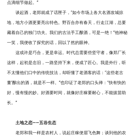
点滴细节做起。”
谈起酒，老郑就成了话匣子，“如今市场上各大名酒攻城掠
地，地方小酒更要亮出特色。野百合亦有春天，行走江湖，总要
藏着自己的独门功夫。我们的古法手工酿酒，可是一绝！”他神秘
一笑，我便收了探究的话，回以了然的眼神。
这或许是巧合，更是幸运。时代总需要些坚守者，像郑厂长
这样，起初是念旧，一路坚持下来，便成了匠心。我是外行，听
不太懂他们口中的传统技法，却听懂了老酒客的话：“这些老古
董’酿出的酒，就是不一样。”也印证了老郑的口头禅：“快有快的
好，慢有慢的妙。好酒要时间，就像好庄稼要耐心，不能拔苗助
长。”
土地之恋——五谷生态
老郑和我一样是农村人，说起庄稼便眉飞色舞；谈到他的农