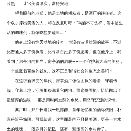
片热土，让它美得厚实，富得安稳。
望着眼前的老郑，他是土地的耕耘者，是酒厂的继任者。这
个双手捧出美酒的人，却在反复叮咛：“喝酒不可贪杯，酒本是生
活的调味剂，就像吃盐要适量……”
他身上没有惊天动地的传奇，也没有波澜壮阔的故事，不过
比普通人多了份执着，比寻常百姓多了份思考。但在他身上，我
看到了房亭河的担当，房亭酒的洒脱——一个守护着大庙的美丽，
一个鼓胀着百姓的钱包，这不正是和谐社会的生态之美吗？
在这求新求变的年代，房亭酒厂像位固执的老者，守着传
统，守着土地，守着那条滋养它的河。而这份固执，恰恰酿出了
最醇厚的滋味——那是用时间发酵的乡愁，用坚守沉淀的深情。
离厂时，郑厂长送我一瓶陈酿。童年记忆里的酒标依旧，朴
素得近乎简陋。可我知道，这里面装的不只是美酒，更是一方水
土的魂魄，一段岁月的记忆，还有一颗滚烫的乡村赤子。