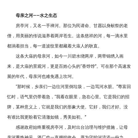
母亲之河——水之生态
房亭河，又名一手禅河。那位为民请命、甘愿以身献祭的老
僧，用美丽的传说滋养着两岸苍生。这条慈祥的河，每一滴水里
都淌着担当，每一道波纹里都藏着大庙人的耿直。
这条大庙的母亲河，如今一川碧水绕两岸，两带锦绣入画
来，是大庙的景观河，更是百姓心头的“香饽饽”。可在那个高速发
展的年代，母亲河也难免遇上坎坷。
“那时候，乡亲们一边往河里倒垃圾，一边骂河水脏。”尊富回
忆时，语气里仍带着急，“我看在眼里，急在心里。它是我们的招
牌，某种意义上，它就是我们的形象大使。它好，我们才好。没
有谁比我更盼着它清澈如镜，秀美如初。”
感谢政府始终重视房亭河，及时出台治理与维护措施，让母
亲河重焕神采。酒厂也一直拥护政令，愿为守护河流添一份力。