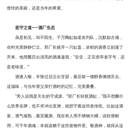
曾经的美丽，还是当年的希冀。
坚守之道——酒厂生态
虽是初见，却不陌生。千万陶缸如老友列队，沉默如古俑，
在时光里静静伫立。郑厂长掀开一只缸盖，浓郁的酒香立刻漫了
开来。他用瓢舀出清亮的酒液递我：“尝尝，正宗房亭老字号，还
是老味道。”
酒液入喉，辛辣过后泛出甘甜，最后留一缕醇香缠绕舌尖。
这滋味，与当年替父亲打酒时的记忆，完美重叠。
“旁人说我是天生的守成派。”郑厂长轻抚酒缸，“我不想酿什
么世界名牌，也不求冲出亚洲，就想守着这些老传统。比如这酒
瓮，透气催熟，最宜藏酒。现在有人用不锈钢大桶，说轻便耐
用，可千年酒魂，本就该栖于这些老物件里。敬酒神，就得从这