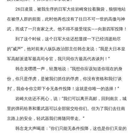
26日凌晨，被我生俘的日军大佐岩崎耷拉着脑袋，狼狈地站
在被俘人群的前面，此时他再也没有了往日不可一世的高傲与神
武，而成了一只丧家之犬。他不得不接受现实——向新四军投降！
到了这个时候，这个日军大佐还想显摆一下已经消逝殆尽
的“威严”，他对前来八纵队政治部主任韩念龙说：“我是大日本皇
军高邮派遣军最高司令官，我只同你方最高代表谈判！”
韩念龙嘿嘿一声，轻蔑地说：“我想你应该知道你现在的身
份，你只是俘虏，是被我们抓住的俘虏，你没有资格和我们‘谈
判’，我命令你立即下令无条件投降！这就是你唯一的选择！”
岩崎大佐还不死心，说：“我们可以离开高邮，回到南京，城
里的弹药给养和重武器可以全部留交给你们。但为了我们去往南
京路上的安全，轻武器我们将随同带走。”
韩念龙大声喝道：“你们只能无条件投降，这也是你们天皇的