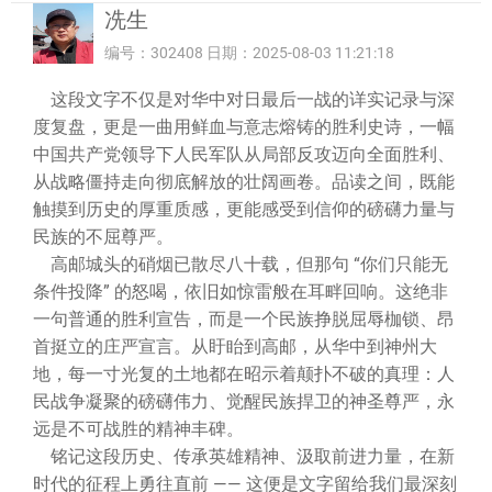
冼生
编号：302408 日期：2025-08-03 11:21:18
这段文字不仅是对华中对日最后一战的详实记录与深
度复盘，更是一曲用鲜血与意志熔铸的胜利史诗，一幅
中国共产党领导下人民军队从局部反攻迈向全面胜利、
从战略僵持走向彻底解放的壮阔画卷。品读之间，既能
触摸到历史的厚重质感，更能感受到信仰的磅礴力量与
民族的不屈尊严。
高邮城头的硝烟已散尽八十载，但那句 “你们只能无
条件投降” 的怒喝，依旧如惊雷般在耳畔回响。这绝非
一句普通的胜利宣告，而是一个民族挣脱屈辱枷锁、昂
首挺立的庄严宣言。从盱眙到高邮，从华中到神州大
地，每一寸光复的土地都在昭示着颠扑不破的真理：人
民战争凝聚的磅礴伟力、觉醒民族捍卫的神圣尊严，永
远是不可战胜的精神丰碑。
铭记这段历史、传承英雄精神、汲取前进力量，在新
时代的征程上勇往直前 —— 这便是文字留给我们最深刻