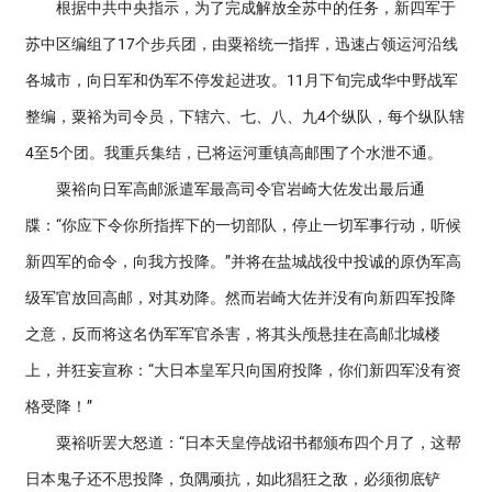
根据中共中央指示，为了完成解放全苏中的任务，新四军于
苏中区编组了17个步兵团，由粟裕统一指挥，迅速占领运河沿线
各城市，向日军和伪军不停发起进攻。11月下旬完成华中野战军
整编，粟裕为司令员，下辖六、七、八、九4个纵队，每个纵队辖
4至5个团。我重兵集结，已将运河重镇高邮围了个水泄不通。
粟裕向日军高邮派遣军最高司令官岩崎大佐发出最后通
牒：“你应下令你所指挥下的一切部队，停止一切军事行动，听候
新四军的命令，向我方投降。”并将在盐城战役中投诚的原伪军高
级军官放回高邮，对其劝降。然而岩崎大佐并没有向新四军投降
之意，反而将这名伪军军官杀害，将其头颅悬挂在高邮北城楼
上，并狂妄宣称：“大日本皇军只向国府投降，你们新四军没有资
格受降！”
粟裕听罢大怒道：“日本天皇停战诏书都颁布四个月了，这帮
日本鬼子还不思投降，负隅顽抗，如此猖狂之敌，必须彻底铲