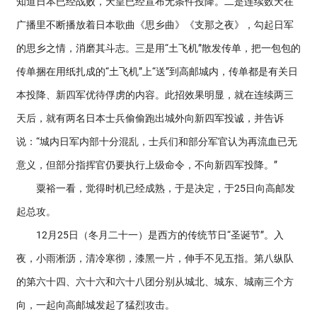
知道日本已经战败，天皇已经宣布无条件投降。二是连续数天在
广播里不断播放着日本歌曲《思乡曲》《支那之夜》，勾起日军
的思乡之情，消磨其斗志。三是用“土飞机”散发传单，把一包包的
传单捆在用纸扎成的“土飞机”上“送”到高邮城内，传单都是有关日
本投降、新四军优待俘虏的内容。此招效果明显，就在连续两三
天后，就有两名日本士兵偷偷跑出城外向新四军投诚，并告诉
说：“城内日军内部十分混乱，士兵们和部分军官认为再流血已无
意义，但部分指挥官仍要执行上级命令，不向新四军投降。”
粟裕一看，觉得时机已经成熟，于是决定，于25日向高邮发
起总攻。
12月25日（冬月二十一）是西方的传统节日“圣诞节”。入
夜，小雨淅沥，清冷寒彻，漆黑一片，伸手不见五指。第八纵队
的第六十四、六十六和六十八团分别从城北、城东、城南三个方
向，一起向高邮城发起了猛烈攻击。