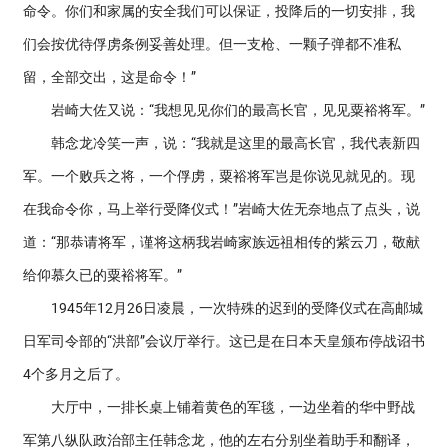
命令。你们和家属的安全我们可以保证，投降后的一切安排，我
们会按优待俘虏条例妥善处理。但一支枪、一颗子弹都不准私
留，全部交出，这是命令！”
岩崎大佐又说：“我想见见你们的最高长官，见见粟裕将军。”
韩念龙冷笑一声，说：“我就是这里的最高长官，我代表新四
军。一个败兵之将，一个俘虏，粟裕将军岂是你说见就见的。现
在我命令你，马上举行受降仪式！”岩崎大佐无奈地点了点头，说
道：“那恭请将军，谨将这柄我岩崎家族远祖相传的紫云刀，敬献
给仰慕久已的粟裕将军。”
1945年12月26日凌晨，一次特殊的迟到的受降仪式在高邮城
日军司令部的“洪部”会议厅举行。这已是在日本天皇颁布停战诏书
4个多月之后了。
大厅中，一排长桌上铺着黄色的军毯，一边坐着的华中野战
军第八纵队政治部主任韩念龙，他的左右分别坐着助手和翻译，