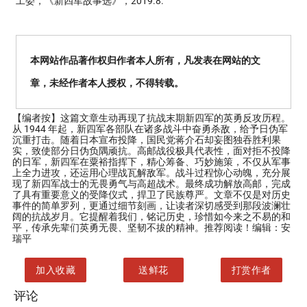
工委，《新四军故事选》，2019.8.
本网站作品著作权归作者本人所有，凡发表在网站的文
章，未经作者本人授权，不得转载。
【编者按】
这篇文章生动再现了抗战末期新四军的英勇反攻历程。
从 1944 年起，新四军各部队在诸多战斗中奋勇杀敌，给予日伪军
沉重打击。随着日本宣布投降，国民党蒋介石却妄图独吞胜利果
实，致使部分日伪负隅顽抗。高邮战役极具代表性，面对拒不投降
的日军，新四军在粟裕指挥下，精心筹备、巧妙施策，不仅从军事
上全力进攻，还运用心理战瓦解敌军。战斗过程惊心动魄，充分展
现了新四军战士的无畏勇气与高超战术。最终成功解放高邮，完成
了具有重要意义的受降仪式，捍卫了民族尊严。文章不仅是对历史
事件的简单罗列，更通过细节刻画，让读者深切感受到那段波澜壮
阔的抗战岁月。它提醒着我们，铭记历史，珍惜如今来之不易的和
平，传承先辈们英勇无畏、坚韧不拔的精神。推荐阅读！编辑：安
瑞平
加入收藏
送鲜花
打赏作者
评论