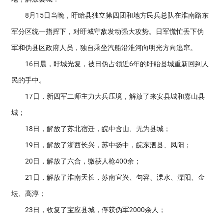
8月15日当晚，盱眙县独立第四团和地方民兵总队在淮南路东
军分区统一指挥下，对盱城守敌发动强大攻势。日军慌忙丢下伪
军和伪县区政府人员，独自乘坐汽船沿淮河向明光方向逃窜。
16日晨，盱城光复，被日伪占领近6年的盱眙县城重新回到人
民的手中。
17日，新四军二师主力大兵压境，解放了来安县城和嘉山县
城；
18日，解放了苏北宿迁，皖中含山、无为县城；
19日，解放了浙西长兴，苏中扬中，皖东泗县、凤阳；
20日，解放了六合，缴获人枪400余；
21日，解放了淮南天长，苏南宜兴、句容、溧水、溧阳、金
坛、高淳；
23日，收复了宝应县城，俘获伪军2000余人；