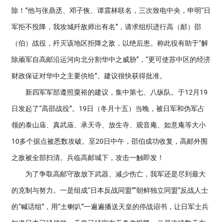
除！”他与张鼎丞、邓子恢、谭震林联名，三次致电中央，申明“日
军拒不投降，我攻城歼敌师出有名”，请求组织进行高（邮）邵
（伯）战役，歼灭该地区拒降之敌，以绝后患。称此役有助于“解
除顽军自高邮沿运河向北分割华中之威胁”，“更可使苏中区的经济
财政保证对华中之主要供给”。建议很快获得批准。
新四军军部遵照粟裕的建议，集中第七、八纵队。于12月19
日发起了“高邵战役”。19日（冬月十五）当晚，被日军和伪军占
领的泰山庙、真武庙、承天寺、放生寺、观音庵、如意庵等大小
10多个据点被悉数攻破。至20日中午，邵伯成功收复，高邮外围
之敌被全部扫清。兵临高邮城下，攻击一触即发！
为了争取高邮守敌放下武器、减少伤亡，我军还是尽到最大
的克制与努力。一是组成“日本反战同盟”“朝鲜独立同盟”反战人士
的“喊话组”，用“土喇叭”一遍遍播送天皇的停战诏书，让日军士兵