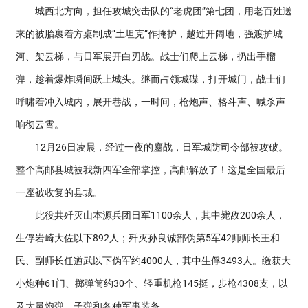
城西北方向，担任攻城突击队的“老虎团”第七团，用老百姓送
来的被胎裹着方桌制成“土坦克”作掩护，越过开阔地，强渡护城
河、架云梯，与日军展开白刃战。战士们爬上云梯，扔出手榴
弹，趁着爆炸瞬间跃上城头。继而占领城碟，打开城门，战士们
呼啸着冲入城内，展开巷战，一时间，枪炮声、格斗声、喊杀声
响彻云霄。
12月26日凌晨，经过一夜的鏖战，日军城防司令部被攻破。
整个高邮县城被我新四军全部掌控，高邮解放了！这是全国最后
一座被收复的县城。
此役共歼灭山本源兵团日军1100余人，其中毙敌200余人，
生俘岩崎大佐以下892人；歼灭孙良诚部伪第5军42师师长王和
民、副师长任遒武以下伪军约4000人，其中生俘3493人。缴获大
小炮种61门、掷弹筒约30个、轻重机枪145挺，步枪4308支，以
及大量炮弹、子弹和各种军事装备。