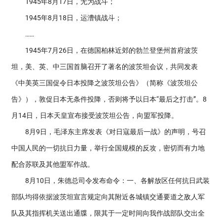
1945年8月17日，无为战斗；
1945年8月18日，运漕镇战斗；
……
1945年7月26日，在德国柏林近郊的勃兰登堡州首府波茨
坦，美、英、中三国首脑召开了著名的波茨坦会议，共同发表
《中美英三国促令日本投降之波茨坦公告》（简称《波茨坦公
告》），敦促日本无条件投降，否则将予以日本“最后之打击”。8
月14日，日本天皇宣布接受波茨坦公告，向盟军投降。
8月9日，毛泽东主席发表《对日寇最后一战》的声明，号召
中国人民的一切抗日力量，举行全国规模的反攻，密切而有力地
配合苏联及其他盟军作战。
8月10日，朱德总司令发布命令：一、各解放区任何抗日武装
部队均得依据波茨坦宣言规定向其附近各城镇交通要道之敌人军
队及其指挥机关送出通牒，限其于一定时间向我作战部队交出全