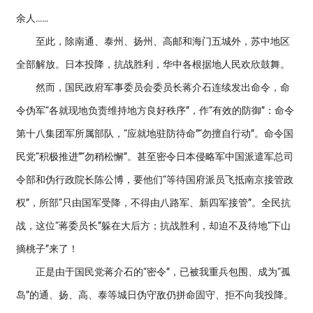
余人……
至此，除南通、泰州、扬州、高邮和海门五城外，苏中地区
全部解放。日本投降，抗战胜利，华中各根据地人民欢欣鼓舞。
然而，国民政府军事委员会委员长蒋介石连续发出命令，命
令伪军“各就现地负责维持地方良好秩序”，作“有效的防御”：命令
第十八集团军所属部队，“应就地驻防待命”“勿擅自行动”。命令国
民党“积极推进”“勿稍松懈”。甚至密令日本侵略军中国派遣军总司
令部和伪行政院长陈公博，要他们“等待国府派员飞抵南京接管政
权”，所部“只由国军受降，不得由八路军、新四军接管”。全民抗
战，这位“蒋委员长”躲在大后方；抗战胜利，却迫不及待地“下山
摘桃子”来了！
正是由于国民党蒋介石的“密令”，已被我重兵包围、成为“孤
岛”的通、扬、高、泰等城日伪守敌仍拼命固守、拒不向我投降。