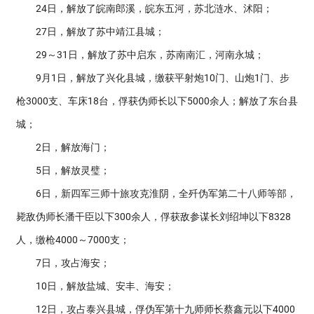
24日，解放了皖南郎溪，皖东五河，苏北涟水、沭阳；
27日，解放了苏中靖江县城；
29～31日，解放了苏中启东，苏南南汇，河南永城；
9月1日，解放了兴化县城，缴获平射炮10门、山炮1门、步
枪3000支、车床18台，俘获伪师长以下5000余人；解放了东台县
城；
2日，解放海门；
5日，解放灵璧；
6日，新四军三师十旅攻克淮阴，全歼伪军第二十八师等部，
毙敌伪师长潘干臣以下300余人，俘获敌参谋长刘绍坤以下8328
人，缴枪4000～7000支；
7日，攻占海安；
10日，解放盐城、安丰、海安；
12日，攻占泰兴县城，俘伪军第十九师师长蔡鑫元以下4000