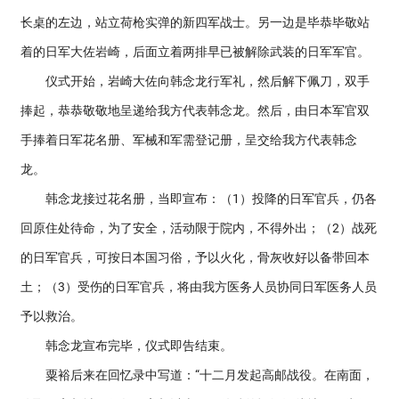
长桌的左边，站立荷枪实弹的新四军战士。另一边是毕恭毕敬站
着的日军大佐岩崎，后面立着两排早已被解除武装的日军军官。
仪式开始，岩崎大佐向韩念龙行军礼，然后解下佩刀，双手
捧起，恭恭敬敬地呈递给我方代表韩念龙。然后，由日本军官双
手捧着日军花名册、军械和军需登记册，呈交给我方代表韩念
龙。
韩念龙接过花名册，当即宣布：（1）投降的日军官兵，仍各
回原住处待命，为了安全，活动限于院内，不得外出；（2）战死
的日军官兵，可按日本国习俗，予以火化，骨灰收好以备带回本
土；（3）受伤的日军官兵，将由我方医务人员协同日军医务人员
予以救治。
韩念龙宣布完毕，仪式即告结束。
粟裕后来在回忆录中写道：“十二月发起高邮战役。在南面，