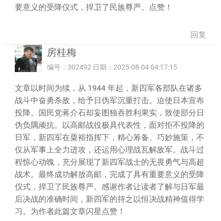
要意义的受降仪式，捍卫了民族尊严。点赞！
回复
房桂梅
编号：302492 日期：2025-08-04 04:17:15
文章以时间为续，从 1944 年起，新四军各部队在诸多
战斗中奋勇杀敌，给予日伪军沉重打击。迫使日本宣布
投降。国民党蒋介石却妄图独吞胜利果实，致使部分日
伪负隅顽抗。以高邮战役极具代表性，面对拒不投降的
日军，新四军在粟裕指挥下，精心筹备、巧妙施策，不
仅从军事上全力进攻，还运用心理战瓦解敌军。战斗过
程惊心动魄，充分展现了新四军战士的无畏勇气与高超
战术。最终成功解放高邮，完成了具有重要意义的受降
仪式，捍卫了民族尊严。感谢作者让读者了解与日军最
后决战的准确时间，新四军的持之以恒决战精神值得学
习。为作者此篇文章闪星点赞！