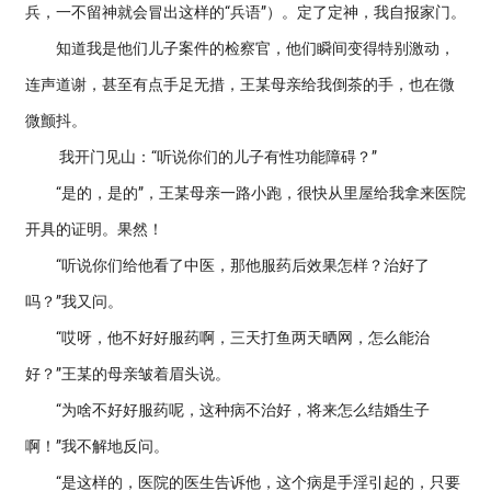
兵，一不留神就会冒出这样的“兵语”）。定了定神，我自报家门。
知道我是他们儿子案件的检察官，他们瞬间变得特别激动，
连声道谢，甚至有点手足无措，王某母亲给我倒茶的手，也在微
微颤抖。
我开门见山：“听说你们的儿子有性功能障碍？”
“是的，是的”，王某母亲一路小跑，很快从里屋给我拿来医院
开具的证明。果然！
“听说你们给他看了中医，那他服药后效果怎样？治好了
吗？”我又问。
“哎呀，他不好好服药啊，三天打鱼两天晒网，怎么能治
好？”王某的母亲皱着眉头说。
“为啥不好好服药呢，这种病不治好，将来怎么结婚生子
啊！”我不解地反问。
“是这样的，医院的医生告诉他，这个病是手淫引起的，只要