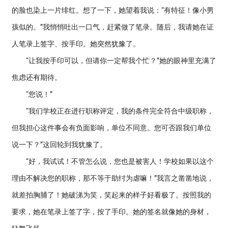
的脸也染上一片绯红。想了一下，她望着我说：“有特征！像小男
孩似的。”
我悄悄吐出一口气，赶紧做了笔录。随后，我请她在证
人笔录上签字、按手印。她突然犹豫了。
“让我按手印可以，但请你一定帮我个忙？”她的眼神里充满了
焦虑还有期待。
“您说！”
“我们学校正在进行职称评定，我的条件完全符合中级职称，
但我担心这件事会有负面影响，单位不同意。您可否跟我们单位
说一下？”这回轮到我犹豫了。
“好，我试试！不管怎么说，您也是被害人！学校如果以这个
理由不解决您的职称，那不等于助纣为虐嘛！”我言之凿凿地说，
就差拍胸脯了！
她破涕为笑，笑起来的样子好看极了。按照我的
要求，她在笔录上签了字，按了手印。她的签名就像她的身材，