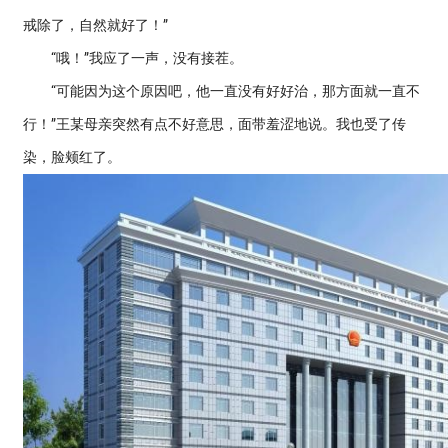
戒除了，自然就好了！”
“哦！”我应了一声，没有接茬。
“可能因为这个原因吧，他一直没有好好治，那方面就一直不
行！”王某母亲突然有点不好意思，面带羞涩地说。
我也受了传
染，脸颊红了。