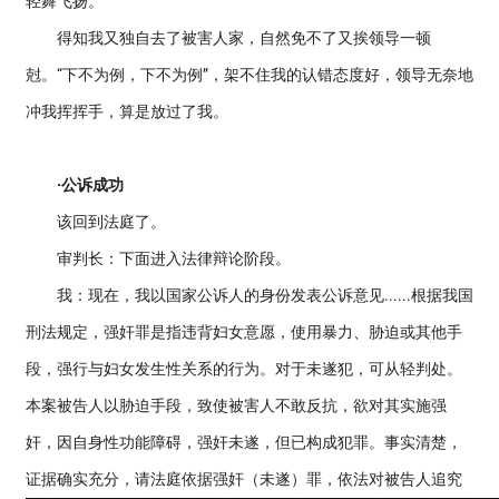
轻舞飞扬。
得知我又独自去了被害人家，自然免不了又挨领导一顿
尅。“下不为例，下不为例”，架不住我的认错态度好，领导无奈地
冲我挥挥手，算是放过了我。
·公诉成功
该回到法庭了。
审判长：下面进入法律辩论阶段。
我：现在，我以国家公诉人的身份发表公诉意见......根据我国
刑法规定，强奸罪是指违背妇女意愿，使用暴力、胁迫或其他手
段，强行与妇女发生性关系的行为。对于未遂犯，可从轻判处。
本案被告人以胁迫手段，致使被害人不敢反抗，欲对其实施强
奸，因自身性功能障碍，强奸未遂，但已构成犯罪。事实清楚，
证据确实充分，请法庭依据强奸（未遂）罪，依法
对被告人追究