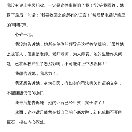
我没有评上中级职称。一定是这件事影响了我！”没等我回答，她
撂下最后一句话：“我要收回之前所有的证言！”然后是电话听筒里
的“嘟嘟”声。
心碎一地。
我没敢告诉她，她所在单位的领导是这样答复我的：“虽然她
是被害人，但更是老师。老师老师，为人师表。她的生活作风问
题，已在学校产生了恶劣影响，不可能评上中级职称！”
我想告诉她，我尽力了。
我还想告诉她，身为公民，有如实向司法机关作证的义务，
不能随随便便“收回”。
我最后想告诉她，她的证言已经生效，案子结了！
然而，这些话只能留在我自己的心底发酵，幻化成挪不开的
巨石，梗在内心深处。