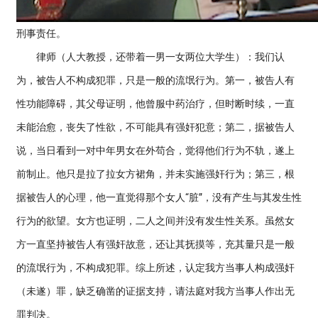
刑事责任。
律师（人大教授，还带着一男一女两位大学生）：我们认
为，被告人不构成犯罪，只是一般的流氓行为。第一，被告人有
性功能障碍，其父母证明，他曾服中药治疗，但时断时续，一直
未能治愈，丧失了性欲，不可能具有强奸犯意；第二，据被告人
说，当日看到一对中年男女在外苟合，觉得他们行为不轨，遂上
前制止。他只是拉了拉女方裙角，并未实施强奸行为；第三，根
据被告人的心理，他一直觉得那个女人“脏”，没有产生与其发生性
行为的欲望。女方也证明，二人之间并没有发生性关系。虽然女
方一直坚持被告人有强奸故意，还让其抚摸等，充其量只是一般
的流氓行为，不构成犯罪。综上所述，认定我方当事人构成强奸
（未遂）罪，缺乏确凿的证据支持，请法庭对我方当事人作出无
罪判决。