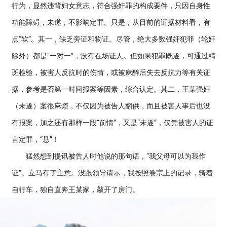
行为，显然违背妇女意志，符合强奸罪的构成要件，只因自身性
功能障碍，未遂，不影响定罪。
只是，从目前的证据材料看，有
点“软”。
其一，缺乏旁证和物证。尽管，绝大多数强奸犯罪（轮奸
除外）都是“一对一”，没有在场证人。但如果犯罪既遂，可通过精
斑检验，被害人反抗时的伤情，或被麻醉后失去反抗力等有关证
据，参考是否第一时间报案等因素，综合认定。
其二，王某强奸
（未遂）案很麻烦，不仅因为被告人翻供，而且被害人事后也没
有报案，加之还有那样一段“前情”，又是“未遂”，仅凭被害人的证
言定罪，“悬”！
猛然想到提讯被告人时他说的那句话，“我父母可以为我作
证”。立马有了主意。没跟领导请示，我按照卷宗上的记录，骑着
自行车，独自直奔王某家，敲开了房门。