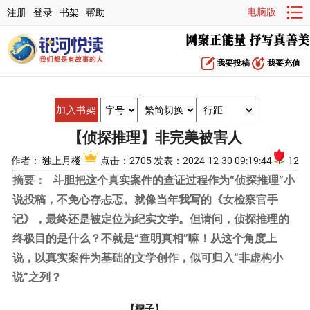
电脑版
注册
登录
书架
帮助
我要投稿
我要充值
加入书架
【侦探推理】非完美被害人
作者：
独上月楼
点击：2705 发表：2024-12-30 09:19:44
12
摘要：
斗胆把这个真实案件的查证过程作为“侦探推理”小
说投稿，不免心存忐忑。就像当年我写的《女检察官手
记》，最终还是被定位为纪实文学。但请问，侦探推理的
终极目的是什么？不就是“查明真相”嘛！从这个角度上
说，以真实案件为基础的文学创作，似可归入“非虚构小
说”之列？
【楔子】