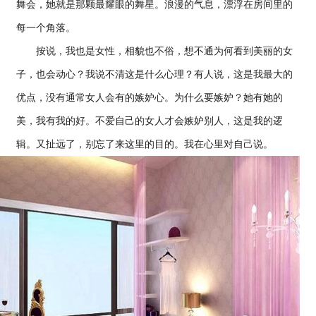
舞会，她就是那颗最耀眼的舞星。
浪漫的气息，漂浮在房间里的
每一个角落。
按说，我也是女性，相貌也不俗，想不通为何看到美丽的女
子，也会动心？我说不清这是什么心理？有人说，这是我最大的
优点，没有通常女人会有的嫉妒心。为什么要嫉妒？她有她的
美，我有我的好。不爱自己的女人才会嫉妒别人，这是我的逻
辑。
又扯远了，别忘了来这里的目的。我在心里对自己说。