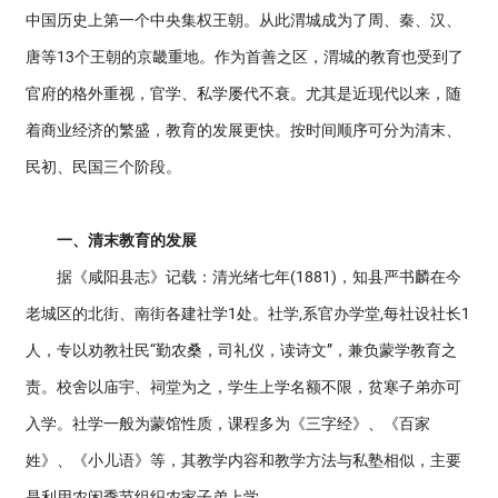
中国历史上第一个中央集权王朝。从此渭城成为了周、秦、汉、
唐等13个王朝的京畿重地。作为首善之区，渭城的教育也受到了
官府的格外重视，官学、私学屡代不衰。尤其是近现代以来，随
着商业经济的繁盛，教育的发展更快。按时间顺序可分为清末、
民初、民国三个阶段。
一、清末教育的发展
据《咸阳县志》记载：清光绪七年(1881)，知县严书麟在今
老城区的北街、南街各建社学1处。社学,系官办学堂,每社设社长1
人，专以劝教社民“勤农桑，司礼仪，读诗文”，兼负蒙学教育之
责。校舍以庙宇、祠堂为之，学生上学名额不限，贫寒子弟亦可
入学。社学一般为蒙馆性质，课程多为《三字经》、《百家
姓》、《小儿语》等，其教学内容和教学方法与私塾相似，主要
是利用农闲季节组织农家子弟上学。