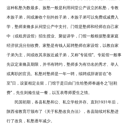
这种私塾为数最多。族塾一般是利用祠堂公产设立的私塾，专教
本族子弟，间或兼收个别外姓子弟，本族子弟可以免费或减费入
学，塾师束脩多从祠堂公产中支付。门馆是塾师和经师在自己家
中（或租房设馆）招生授业、聚徒讲学，门馆一般根据塾童家庭
经济状况分别收费。家塾是有钱人延聘塾师在家设馆，以教自家
子弟为主，间或收其亲族近戚子弟，又称“专延馆”。专延馆一般事
先议定束脩及期限，并书有聘约，塾师多为有功名的秀才、举人
或离职的官员。私塾对塾师是一年一聘，续聘或辞谢皆在“冬
至”日，设宴相定去留，门馆于是日由门生给塾师奉越冬之“毡鞋
费”，先生则飨生徒一餐，以互表尊师爱生之情。
民国初期，各县私塾和公、私立学校并存。直到1931年后，
陕西省教育厅颁布了《关于私塾改良办法》，各县陆续对私塾进
行了改良，私塾逐年减少。