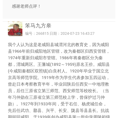
感谢老师点评！
笨马九方皋
编号：266815 日期：2024-07-23 16:43:27
我个人认为这是老咸阳县城渭河北的教育史，因为咸阳
县1966年前归咸阳地区管辖，改为秦都区归西安管辖，
1974年重新归咸阳市管辖。1986年将秦都区分为秦
都，渭城两区。王藩城(1892～1959)原名王价。咸阳县
(今咸阳秦都区双照镇)白良村人。1920年毕业于国立北
京高等师范学院。1919年作为学生代表参加五四运动，
曾赴日本考察教育半年，毕业回陕后任西安一中地理教
员，后任三原省立第三师范、西安师范等校校长。（当
年习仲勋在三原省立第三师范校上学，曾保护过习仲
勋）。1927年到1933年间，受于右任、杨虎城任命，
先后任武功、郿县、兴平、长安、陇县等县县长。抗战
期间回咸阳，于1939年创办咸阳县第一所中学周陵初级