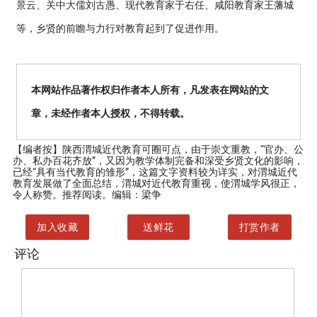
景云、关中大儒刘古愚、现代教育家于右任、咸阳教育家王藩城
等，乡贤的前瞻与力行对教育起到了促进作用。
本网站作品著作权归作者本人所有，凡发表在网站的文
章，未经作者本人授权，不得转载。
【编者按】
陕西渭城近代教育可圈可点，由于崇文重教，“官办、公
办、私办百花齐放”，又因为教学体制完备和深受乡贤文化的影响，
已经“具有当代教育的雏形”，这篇文字资料较为详实，对渭城近代
教育发展做了全面总结，渭城对近代教育重视，使渭城学风很正，
令人称赞。推荐阅读。编辑：梁争
加入收藏
送鲜花
打赏作者
评论