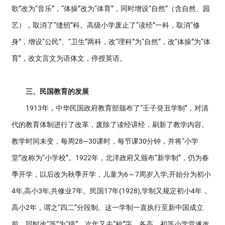
歌”改为“音乐”，“体操”改为“体育”，同时增设“自然”（含自然、园
艺），取消了“缝纫”科。高级小学废止了“读经”一科，取消“修
身”，增设“公民”、“卫生”两科，改“理科”为“自然”，改“体操”为“体
育”，改文言文为语体文，停授英语。
三、民国教育的发展
1913年，中华民国政府教育部颁布了“壬子癸丑学制”，对清
代的教育体制进行了改革，废除了读经讲经，刷新了教学内容。
教学时间未变，每周28—30课时，每节课30分钟，并将“小学
堂”改称为“小学校”。1922年，北洋政府又颁布“新学制”，仍为春
季开学，以后改为秋季开学，儿童为6～7周岁入学,开始分为初小
4年,高小3年,共修业7年。民国17年(1928),学制又规定初小4年，
高小2年，谓之“四二”分段制。这一学制一直执行至新中国成立
前。同时改“等”为“级”，次年又去“校”字，各高、初等小学堂遂改