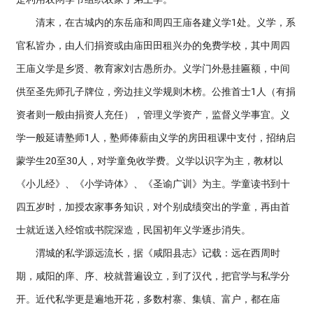
清末，在古城内的东岳庙和周四王庙各建义学1处。义学，系
官私皆办，由人们捐资或由庙田田租兴办的免费学校，其中周四
王庙义学是乡贤、教育家刘古愚所办。义学门外悬挂匾额，中间
供至圣先师孔子牌位，旁边挂义学规则木榜。公推首士1人（有捐
资者则一般由捐资人充任），管理义学资产，监督义学事宜。义
学一般延请塾师1人，塾师俸薪由义学的房田租课中支付，招纳启
蒙学生20至30人，对学童免收学费。义学以识字为主，教材以
《小儿经》、《小学诗体》、《圣谕广训》为主。学童读书到十
四五岁时，加授农家事务知识，对个别成绩突出的学童，再由首
士就近送入经馆或书院深造，民国初年义学逐步消失。
渭城的私学源远流长，据《咸阳县志》记载：远在西周时
期，咸阳的庠、序、校就普遍设立，到了汉代，把官学与私学分
开。近代私学更是遍地开花，多数村寨、集镇、富户，都在庙