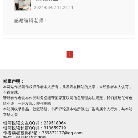
2024-08-07 11:22:11
感谢编辑老师！
1
郑重声明：
本网站作品著作权归作者本人所有，凡发表在网站的文章，未经作者本人认可，
不得转载。
请所有作者发布作品时务必遵守国家互联网信息管理办法规定，我们拒绝任何色
情小说，一经发现，即作删除！
本站所收录作品、社区话题、书库评论及本站所做之广告均属个人行为，与本站
立场无关
银河悦读文友QQ群：239518064
银河悦读长篇QQ群：313659719
作者读者投诉邮箱：759872177@qq.com
微信：银河悦读文友群