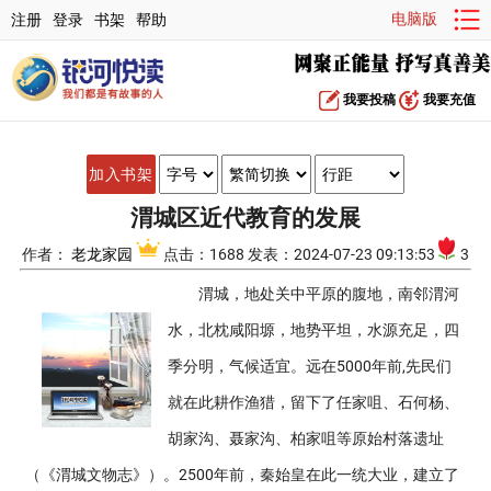
电脑版
注册
登录
书架
帮助
我要投稿
我要充值
加入书架
渭城区近代教育的发展
作者：
老龙家园
点击：1688 发表：2024-07-23 09:13:53
3
渭城，地处关中平原的腹地，南邻渭河
水，北枕咸阳塬，地势平坦，水源充足，四
季分明，气候适宜。远在5000年前,先民们
就在此耕作渔猎，留下了任家咀、石何杨、
胡家沟、聂家沟、柏家咀等原始村落遗址
（《渭城文物志》）。2500年前，秦始皇在此一统大业，建立了