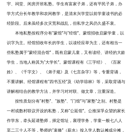
宇、祠堂、闲房开班私塾。学生有富家子弟，还有平民子弟，办
学方式分长年教学和农闲教学，是清末兴学堂以前学童读书的必
经阶段。后来虽经多次灾荒和战乱，但私学之风仍久盛不衰。
本地私塾按程序分有“蒙馆”与“经馆”。蒙馆招收启蒙学童，以
识字为主。经馆招收年长的学生，以读经应举为主，还有相当一
些私塾属于“蒙经混合馆”，既有启蒙儿童，又有读经、讲经的大龄
学生，当地人称其为“大学长”。蒙馆课程有《三字经》、《百家
姓》、《千字文》、《弟子规》及《七言杂字》等，专重背诵，
不重讲解。经馆课程有“四书五经”及《幼学琼林》等，采取背诵与
讲解相结合的教学方法，并学习对对联、做文章，注重深造。
按性质划分有“村塾”、“族塾”、“门馆”与“家塾”之别。村塾是
一村或数村联议开设的私塾，又称“公延馆”。公推深孚众望的家长
作学东，牵头延请塾师，择定馆址，襄理学务，学童一般七八人
至二三十人不等，塾师的“束脩”（薪水）按入学人数认摊或分摊，