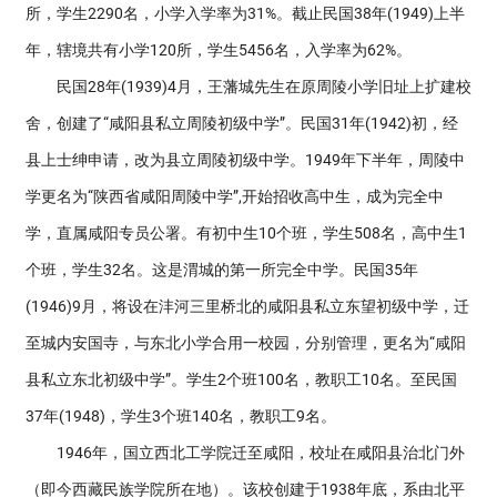
所，学生2290名，小学入学率为31%。截止民国38年(1949)上半
年，辖境共有小学120所，学生5456名，入学率为62%。
民国28年(1939)4月，王藩城先生在原周陵小学旧址上扩建校
舍，创建了“咸阳县私立周陵初级中学”。民国31年(1942)初，经
县上士绅申请，改为县立周陵初级中学。1949年下半年，周陵中
学更名为“陕西省咸阳周陵中学”,开始招收高中生，成为完全中
学，直属咸阳专员公署。有初中生10个班，学生508名，高中生1
个班，学生32名。这是渭城的第一所完全中学。民国35年
(1946)9月，将设在沣河三里桥北的咸阳县私立东望初级中学，迁
至城内安国寺，与东北小学合用一校园，分别管理，更名为“咸阳
县私立东北初级中学”。学生2个班100名，教职工10名。至民国
37年(1948)，学生3个班140名，教职工9名。
1946年，国立西北工学院迁至咸阳，校址在咸阳县治北门外
（即今西藏民族学院所在地）。该校创建于1938年底，系由北平