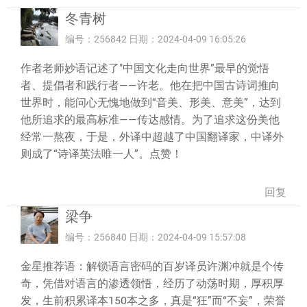
冬青树
编号：256842 日期：2024-04-09 16:05:26
作者老师妙语记述了"中国文化走向世界”最早的觉悟
者、提倡者和践行者——许老。他在把中国古诗词推向
世界时，能问心无愧地做到“音美、形美、意美”，达到
他所追求的最高标准——传达感情。为了追求这份美他
经常一熬夜，于是，外译中超越了中国翻译家，中译外
则成了“诗译英法唯一人”。点赞！
回复
梁争
编号：256840 日期：2024-04-09 15:57:08
金星推荐语：解锁语言密码的百岁译员许渊冲就是个传
奇，凭借对语言的渗透领悟，经历了动荡时期，厚积厚
发，生前积累译本150本之多，真是“狂”而“不妄”，荣誉