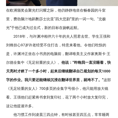
在欧洲颁奖会聚光灯闪耀之际，他仍静静地坐在畅春园的斗室
里，费劲脑汁地斟酌莎士比亚“四大悲剧”里的一词一句。“北极
光”于他已成为过去式，新的目标在扬帆起航。
2018年，与许渊冲相伴六十年的夫人照君去世。学生王强和
刘锋担心97岁许老经受不住打击，特意来看他。令他们吃惊的
是，许渊冲正坐在小书房的电脑前，翻译唯美主义作家奥斯卡·王
尔德全集中《无足轻重的女人》。
他说：“昨晚我一直没睡着，快
天亮时才眯了一个多小时，起来后继续翻译自己规划的每天1000
字的作业。我只要还能继续沉浸在翻译世界里，就垮不了。”
这部
《无足轻重的女人》700多页的全集字号很小，他只能用放大镜
看。王强他们赶紧将书拿到复印社，花了两个小时放大复印完，
这让他提速许多。
他习惯工作到凌晨三四点钟，有时候甚至四五点，常常睡两