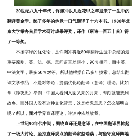
20世纪八九十年代，许渊冲以几近花甲之年迎来了一生中的
翻译黄金季。憋了多年的他竟一口气翻译了十六本书。1986年北
京大学举办首届学术研讨成果评奖，译作《唐诗一百五十首》得
了一等奖。
不按字译的优化论，是许渊冲将近80年翻译生涯中总结的最
重要原则。英、法、德、意间语言差距小，90％相同，而中英、
中法文字，最多50％对等。所以他根据自己多年摸索，总结出翻
译文学作品，不是对等论，提倡优化论翻译（意译）理论。比如
拿《静夜思》举例：中国人看到又圆又亮的月亮，即刻就能想到
故乡。而外国人没有这种文化背景，这是啥鬼意思？怎么能明白
呢？所以，面对学界直译理论，许渊冲依然故我。
上世纪90年代中期，围绕直译还是意译，在中国翻译界掀起
了一场大讨论。坚持直译观点的翻译家赵瑞蕻，与坚守意译阵地