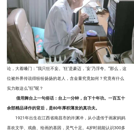
论，大着嗓门：“我只狂不妄。‘狂’是豪迈，‘妄’乃浮夸。”那么，这
位被外界传说得纷纷扬扬的老人，含金量究竟如何？究竟有什么
实力敢这么“狂”呢？
借用舞台上一句俗话：台上一分钟，台下十年功。一百五十
余部精品译作的背后，是80年厚积薄发的真功夫。
1921年出生在江西省南昌市的许渊冲，从小遗传于画家妈妈
喜欢文学、戏曲、绘画的基因，灵气十足。4岁时就能认识300多