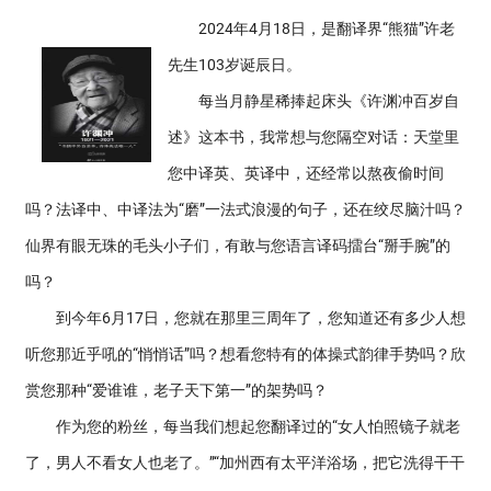
2024年4月18日，是翻译界“熊猫”许老
先生103岁诞辰日。
每当月静星稀捧起床头《许渊冲百岁自
述》这本书，我常想与您隔空对话：天堂里
您中译英、英译中，还经常以熬夜偷时间
吗？法译中、中译法为“磨”一法式浪漫的句子，还在绞尽脑汁吗？
仙界有眼无珠的毛头小子们，有敢与您语言译码擂台“掰手腕”的
吗？
到今年6月17日，您就在那里三周年了，您知道还有多少人想
听您那近乎吼的“悄悄话”吗？想看您特有的体操式韵律手势吗？欣
赏您那种“爱谁谁，老子天下第一”的架势吗？
作为您的粉丝，每当我们想起您翻译过的“女人怕照镜子就老
了，男人不看女人也老了。”“加州西有太平洋浴场，把它洗得干干