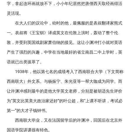
字，拿起连环画就放不下，小小年纪居然把唐僧西天取经画得活
灵活现。
在大人们的议论中，幼时的他，最佩服的是表叔翻译家熊式
一。表叔将《王宝钏》译成英文在伦敦上演时，轰动了整个伦
敦，并受到英国戏剧家萧伯纳的接见。这让小渊冲打小就对英语
产生了强烈的兴趣，中学在当地最好的省立南昌二中上学时，英
语就已出类拔萃了。
1938年，他以第七名的成绩考入了西南联合大学（下文简称
西南联大）外文系。与杨振宁、朱光亚等一帮大咖成为同学。而
让许渊冲感到最牛的是他大学英文老师，分别是被胡适先生评价
为“英文比英美大政治家还好”的叶公超，和“上课不听讲，考试必
第一”的大才子钱钟书。
西南联大毕业，又在法国留学后的许渊冲，回国后在北京外
国语学院讲课很有特色。