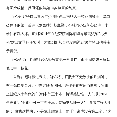
有圆滑成精，反而还依然如10岁孩童般纯真。
至今还记得自己青葱年少时暗恋西南联大一枝花周颜玉，拿自
己翻译的第一首诗《别丢掉》献殷勤，不料周小姐芳心已许，求
爱信石沉大海。直到2014年在他荣获国际翻译界最高奖项“北极
光”杰出文学翻译奖时，才收到她从台湾发来迟到50年的回信并表
示祝贺。
公众面前，许老讲起这些故事无一丝遮拦，似乎周奶奶永远是
他心中一枝花。
自称在翻译界过五关、斩六将，打败天下无敌手的许渊冲，
有一张自制名片。但内容随着时间、译作变化有适当调整，它由
上世纪八十年代的“书销中外三十本，诗译英法惟一人”，到2020
年更新为“书销中外一百五十本，诗译英法惟一人”。并做了强大注
解：“像我这样的，不是院士胜院士，两千年来也没有第二个。”这