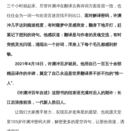
三个小时就起床。尽管许渊冲在翻译古典诗词方面首屈一指，也
往往会为一词一句在语言迷宫找不到出口。
面对解译密码，许渊
冲几乎达到痴迷程度，有时睡梦中灵感突发，翻身下地开灯，赶
紧记下想到的诗句。他感叹道：翻译是与作者的灵魂交流，有时
突然灵光闪现，涌现出一个好词，浑身上下每个毛孔都感到舒
畅。
2021年4月18日，许渊冲百岁诞辰。他用自己一百五十余部
精品译作的丰碑，奠定了自己永远是世界翻译界不折不扣的“惟一
人”
。
《许渊冲百年自述》这部书的结束语充满对后人的期许：长
江后浪推前浪，一代新人胜旧人。
让我们大家携手努力，实现百岁老寿星的愿望。也祝愿天堂
里103岁许渊冲密码大师，解密更多的星空诗句，让那份浪漫，洒