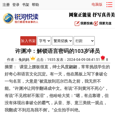
电脑版
注册
登录
书架
帮助
我要投稿
我要充值
加入书架
许渊冲：解锁语言密码的103岁译员
作者：
兔妈妈
点击：1935 发表：2024-04-09 08:41:51
8
摘要：
课堂上腰板很直，绅士风度翩翩，常常挑战学生的
好奇心和语言文化沉淀。有一天，他在黑板上写下拿破仑
一句名言，大意是“被流放到厄尔巴岛之前，我无所不
能。”许渊冲让同学翻译成中文。有说“不到黄河不死心”，
有说“不见棺材不落泪”，他哈哈大笑：“嗯，有点靠谱，但
没有体现出拿破仑的霸气，从音、形、意三美统一观点，
我翻成‘不到厄岛我不倒’。”众生拍手叫绝。