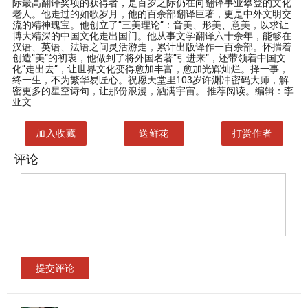
际最高翻译奖项的获得者，是百岁之际仍在向翻译事业攀登的文化
老人。他走过的如歌岁月，他的百余部翻译巨著，更是中外文明交
流的精神瑰宝。他创立了“三美理论”：音美、形美、意美，以求让
博大精深的中国文化走出国门。他从事文学翻译六十余年，能够在
汉语、英语、法语之间灵活游走，累计出版译作一百余部。怀揣着
创造“美”的初衷，他做到了将外国名著“引进来”，还带领着中国文
化“走出去”，让世界文化变得愈加丰富，愈加光辉灿烂。择一事，
终一生，不为繁华易匠心。祝愿天堂里103岁许渊冲密码大师，解
密更多的星空诗句，让那份浪漫，洒满宇宙。 推荐阅读。编辑：李
亚文
加入收藏
送鲜花
打赏作者
评论