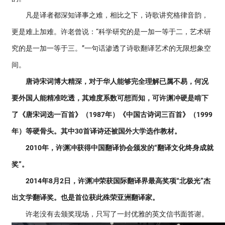
凡是译者都深知译事之难，相比之下，诗歌讲究格律音韵，
更是难上加难。许老曾说：“科学研究的是一加一等于二，艺术研
究的是一加一等于三。”一句话渗透了诗歌翻译艺术的无限想象空
间。
唐诗宋词博大精深，对于华人能够完全理解已属不易，何况
要外国人能精准吃透，其难度系数可想而知，可许渊冲硬是啃下
了《唐宋词选一百首》（1987年）《中国古诗词三百首》（1999
年）等硬骨头。其中30首译诗还被国外大学选作教材。
2010年，许渊冲获得中国翻译协会颁发的“翻译文化终身成就
奖”。
2014年8
月2日，许渊冲荣获国际翻译界最高奖项“北极光”杰
出文学翻译奖。也是首位获此殊荣亚洲翻译家。
许老没有去颁奖现场，只写了一封优雅的英文信书面答谢。