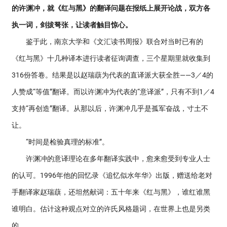
的许渊冲，就《红与黑》的翻译问题在报纸上展开论战，双方各
执一词，剑拔弩张，让读者触目惊心。
鉴于此，南京大学和《文汇读书周报》联合对当时已有的
《红与黑》十几种译本进行读者征询调查，三个星期里就收集到
316份答卷。结果是以赵瑞蕻为代表的直译派大获全胜——3／4的
人赞成“等值”翻译。而以许渊冲为代表的“意译派”，只有不到1／4
支持“再创造”翻译。从那以后，许渊冲几乎是孤军奋战，寸土不
让。
“时间是检验真理的标准”。
许渊冲的意译理论在多年翻译实践中，愈来愈受到专业人士
的认可。1996年他的回忆录《追忆似水年华》出版，赠送给老对
手翻译家赵瑞蕻，还坦然献词：五十年来《红与黑》，谁红谁黑
谁明白。估计这种观点对立的许氏风格题词，在世界上也是另类
的。