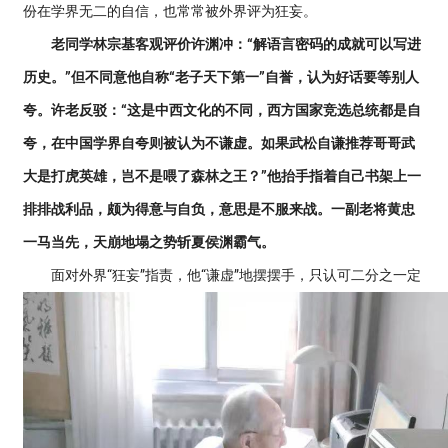
份在学界无二的自信，也常常被外界评为狂妄。
老同学林宗基客观评价许渊冲：“解语言密码的成就可以写进
历史。”但不同意他自称“老子天下第一”自誉，认为好话要等别人
夸。许老反驳：“这是中西文化的不同，西方国家竞选总统都是自
夸，在中国学界自夸则被认为不谦虚。如果武松自谦推荐哥哥武
大是打虎英雄，岂不是喂了森林之王？”他抬手指着自己书架上一
排排战利品，颇为得意与自负，意思是不服来战。一副老将黄忠
一马当先，天崩地塌之势斩夏侯渊霸气。
面对外界“狂妄”指责，他“谦虚”地摆摆手，只认可二分之一定