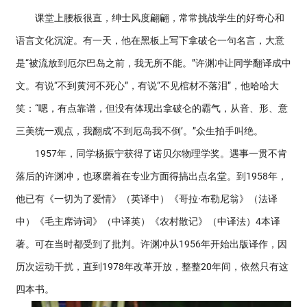
课堂上腰板很直，绅士风度翩翩，常常挑战学生的好奇心和
语言文化沉淀。有一天，他在黑板上写下拿破仑一句名言，大意
是“被流放到厄尔巴岛之前，我无所不能。”许渊冲让同学翻译成中
文。有说“不到黄河不死心”，有说“不见棺材不落泪”，他哈哈大
笑：“嗯，有点靠谱，但没有体现出拿破仑的霸气，从音、形、意
三美统一观点，我翻成‘不到厄岛我不倒’。”众生拍手叫绝。
1957年，同学杨振宁获得了诺贝尔物理学奖。遇事一贯不肯
落后的许渊冲，也琢磨着在专业方面得搞出点名堂。到1958年，
他已有《一切为了爱情》（英译中）《哥拉·布勒尼翁》（法译
中）《毛主席诗词》（中译英）《农村散记》（中译法）4本译
著。可在当时都受到了批判。许渊冲从1956年开始出版译作，因
历次运动干扰，直到1978年改革开放，整整20年间，依然只有这
四本书。