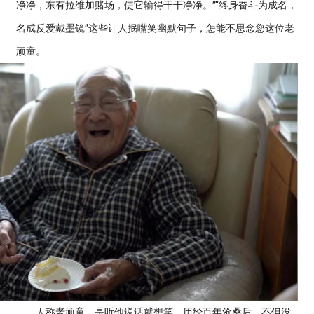
净净，东有拉维加赌场，使它输得干干净净。”“终身奋斗为成名，
名成反爱戴墨镜”这些让人抿嘴笑幽默句子，怎能不思念您这位老
顽童。
人称老顽童，是听他说话就想笑。历经百年沧桑后，不但没