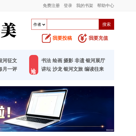
免费注册
登录
我的书架
帮助中心
我要投稿
我要充值
银河征文
书法
绘画
摄影
非遗
银河展厅
论 坛
每月一评
讲坛
沙龙
银河文旅
编读往来