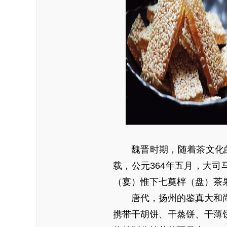
魏晋时期，随着茶文化的
载，公元364年五月，大司
（宴）惟下七奠柈（盘）茶果
唐代，扬州的鉴真大和
携带干胡饼、干蒸饼、干薄