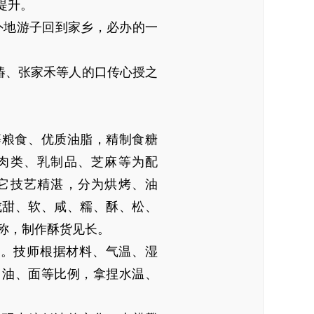
提升。
外地游子回到家乡，必办的一
椿、张家禾等人的口传心授之
）
等粮食、优质油脂，精制食糖
肉类、乳制品、芝麻等为配
它技艺精湛，分为烘烤、油
成甜、软、咸、糯、酥、松、
称，制作酥货见长。
髓。技师根据材料、气温、湿
、油、面等比例，拿捏水温、