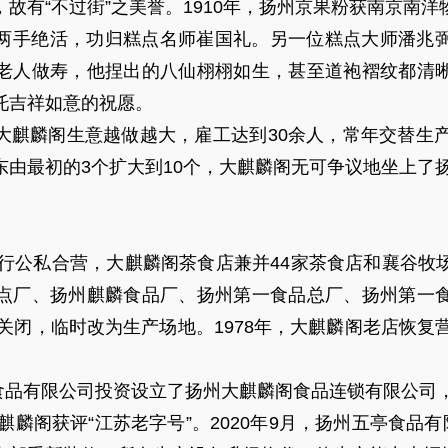
故有“不过街”之美誉。1910年，扬州京果粉获南京南
两手绝活，功归糕点名师崔国礼。另一位糕点大师潘兆
老人做寿，他捏出的八仙栩栩如生，甚至道袍褶纹都清
托吉祥如意的祝愿。
大麒麟阁生意越做越大，雇工达到30余人，常年交替生产
东由最初的3个扩大到10个，大麒麟阁无可争议地坐上了
业实行公私合营，大麒麟阁茶食店兼并44家茶食店和襄谷
点厂、扬州麒麟食品厂、扬州第一食品总厂、扬州第一
店关闭，临时改为生产场地。1978年，大麒麟阁老店恢复
亭食品有限公司投资设立了扬州大麒麟阁食品连锁有限公司
麒麟阁获评“江苏老字号”。2020年9月，扬州五亭食品