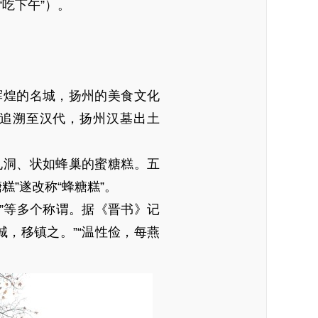
吃下午”）。
辉煌的名城，扬州的美食文化
追溯至汉代，扬州汉墓出土
孔洞、状如蜂巢的蜜糖糕。五
”遂改称“蜂糖糕”。
点”等多个称谓。据《晋书》记
城，移镇之。”“温性俭，每燕