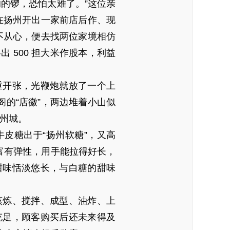
的锣，恐怕太难了。”这位亲
在扬州开出一家前店后作、现
不从心，便去找两位家境相仿
 500 担大米作股本，利益
重开张，光鞭炮就放了一个上
阁的“店徽”，两边堆着小山似
扬州城。
皮糖出于“扬州软糖”，又高
富有弹性，用手能拉得好长，
甜味恬淡悠长，与白糖的甜味
蒸炼、搅拌、成型、油炸、上
充足，顾客购买后还未来得及