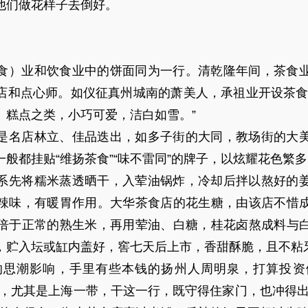
他们做花样子去倒好。
食）业和饮食业中的饼面同为一行。清乾隆年间，茶食
店和点心师。如仪征真州城南的萧美人，承祖业开设茶食
、糕点之类，小巧可爱，洁白如雪。”
是名店林立、佳品迭出，如多子街的大同，教场街的大
般都挂贴“维扬茶食”“味不雷同”的牌子，以炫耀花色繁
系先将糯米蒸透晒干，入荤油锅炸，冷却后拌以熬好的
辣味，有暖胃作用。大华茶食店的花生糖，由该店不惜
倍于正常的熟生米，再用荤油、白糖，桂花卤熬成料与
，贮入坛或缸内盖好，窖七天后上市，香甜酥脆，且不粘
国的思潮影响，手里有些本钱的扬州人周明泉，打算投
香，尤其是上海一带，干这一行，既守得住家门，也冲得出