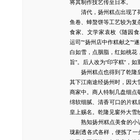
将其制作技艺传至日本。
清代，扬州糕点出现了
鱼卷、蛼螯饼等工艺较为复
食家、文学家袁枚《随园食
运司”“扬州店中作糕献之”“
白如雪，点胭脂，红如桃花
旨”。后人改为“印字糕”，
扬州糕点也得到了乾隆
其下江南途经扬州时，因大
商家中。商人特制几盘细点
绵软细腻、清香可口的片糕
皇上赐名。乾隆见窗外大雪纷
熟知扬州糕点美食的小
珑剔透各式各样，便拣了一