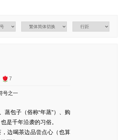
7
符号之一
、蒸包子（俗称“年蒸”）、购
友，也是千年沿袭的习俗。
茶，边喝茶边品尝点心（也算