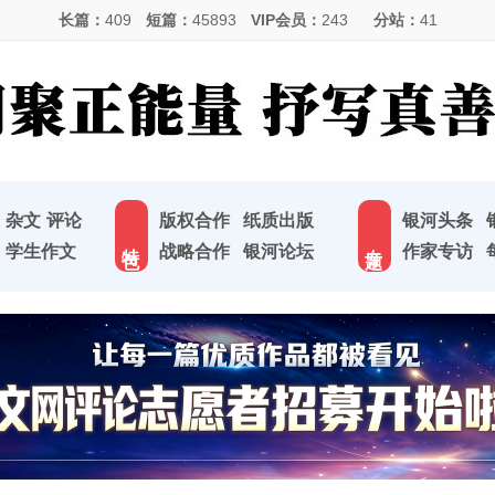
长篇：
409
短篇：
45893
VIP会员：
243
分站：
41
杂文
评论
版权合作
纸质出版
银河头条
特 色
专 题
学生作文
战略合作
银河论坛
作家专访