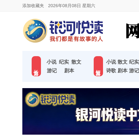
添加收藏夹
2026年08月08日 星期六
小说
纪实
散文
小说
散文
纪实
长 篇
短 篇
游记
剧本
诗歌
剧本
游记