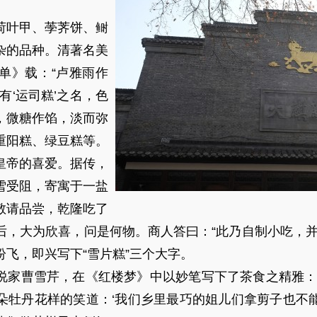
荷叶甲、荸荠饼、鲥
杂的品种。清著名美
单》载：“卢雅雨作
遂有‘运司糕’之名，色
，微糖作馅，淡而弥
如重阳糕、绿豆糕等。
皇帝的喜爱。据传，
雪受阻，寄寓于一盐
敬请品尝，乾隆吃了
后，大为欣喜，问是何物。商人答曰：“此乃自制小吃，并
飞，即兴写下“雪片糕”三个大字。
说家曹雪芹，在《红楼梦》中以妙笔写下了茶食之精雅：
朵牡丹花样的笑道：‘我们乡里最巧的姐儿们拿剪子也不