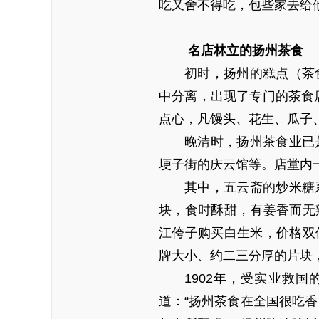
吃又舍不得吃，包些家去给
名店林立的扬州茶食
初时，扬州的糕点（茶
中分离，出现了专门的茶食
点心，凡馒头、花生、瓜子
晚清时，扬州茶食业已
埂子街的庆云馆等。店堂内一
其中，五云斋的炒米糖
块，食时酥甜，有姜香而无
江侉子购买白生米，价格双
牌大小、约二三分厚的片块
1902年，受实业救
道：“扬州茶食在全国很吃