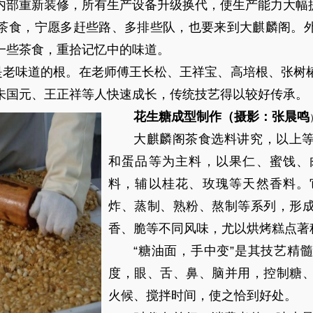
内部重新装修，所有生产设备升级换代，使生产能力大幅
茶食，宁愿多赶些路、多排些队，也要来到大麒麟阁。
一些茶食，重拾记忆中的味道。
，是老味道的根。在老师傅王长松、王祥宝、高培根、张树
朱国元、王正祥等人快速成长，传统技艺得以较好传承。
花生糖成型制作（摄影：张晨鸣
大麒麟阁茶食选料讲究，以上
和蛋品等为主料，以果仁、蜜饯、
料，辅以桂花、玫瑰等天然香料。
炸、蒸制、熟粉、熬制等系列，形
香、脆等不同风味，尤以烘烤糕点著
“糖油面，手中变”是其技艺精
度，眼、舌、鼻、脑并用，控制糖
火候、搅拌时间，使之恰到好处。