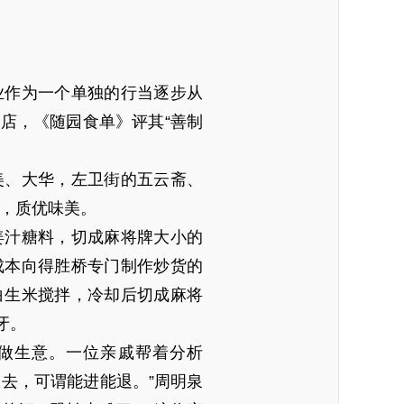
业作为一个单独的行当逐步从
店，《随园食单》评其“善制
美、大华，左卫街的五云斋、
多，质优味美。
姜汁糖料，切成麻将牌大小的
成本向得胜桥专门制作炒货的
白生米搅拌，冷却后切成麻将
牙。
资做生意。一位亲戚帮着分析
去，可谓能进能退。”周明泉