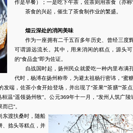
作是早餐）；一是吃下午茶，佐茶则用茶食（亦称“
茶食的兴起，催生了茶食制作业的繁盛。
烟云深处的消闲美味
作为一座拥有二千五百多年历史、曾经三度
可谓源远流长。其中，用来消闲的糕点，源头可
的“食品盒”即为佐证。
自战国时起，扬州民众就爱吃一种内里布满
代时，杨溥在扬州称帝，为避太祖杨行密讳，“蜜糖糕
发端，佐茶小食开始登场，并出现了“茶果”“茶膳”“茶
马桓温“遥领扬州牧”。公元369年十一月，“发州人筑广陵
而已”。
尚东渡扶桑时，随船
饼、捻头等糕点，并