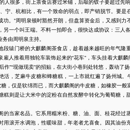
饭的人很多，街上茶食店赛过米铺，后敲的钗子要超过先响
沪、宁、杭相比，有一个致命的弱点，即产销脱节。要是
成功。”周明泉顿时豁然开朗，但盘算资金后，又感到力
另一个叫王端。不料一拍即合，很快达成协议：三人各出
业务由周明泉主持。
地段辕门桥的大麒麟阁茶食店，趁着越来越旺的年气隆
雇人推着用独轮车装饰起来的“花车”，车头挂着大麒麟
后作”“现做现卖”的招贴，在大街小巷到处转悠，轰动了
绝活，芝麻牛皮糖和蜂糖糕，一上市就红遍了扬州城。牛
州软糖，仅是软绵而已，而大麒麟阁的牛皮糖，如橡胶一般
糖糕则是让大米中的淀粉在自然发酵中转化为葡萄糖，
阁的当家名品。它系用糯米粉、糖、油、面、桂花经过
时用滚开水调泡，性暖味甜，年老者尤喜食。因其油份