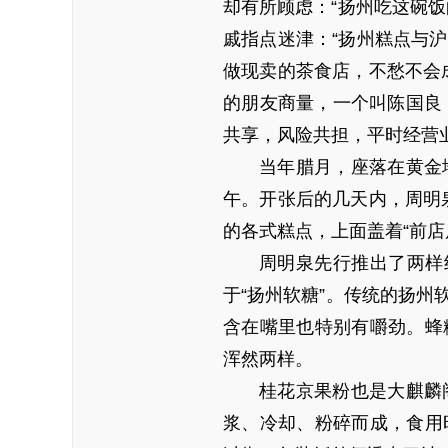
却有所顾虑：“扬州吃这碗
戚指点迷津：“扬州糕点与
做现卖的茶食店，不愁不会
的朋友商量，一个叫陈国良，
共享，风险共担，平时经营
当年腊月，座落在黄金
午。开张后的几天内，周明泉
的各式糕点，上面盖着“前店
周明泉先行推出了两样
于“扬州软糖”。传统的扬
含在嘴里也特别有嚼劲。蜂
浑然两样。
桂花京果粉也是大麒麟
浆、冷却、粉碎而成，食用