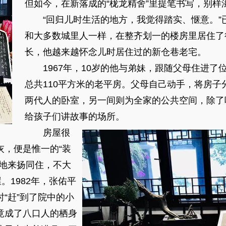
但如今，在新落成的“栊龙精舍”里提笔书写，别样
“回归儿时生活的地方，我觉得踏实、惬意。”
和大多数城里人一样，在整齐划一的楼房里居住了
长，他越来越怀念儿时居住过的新仓巷老宅。
1967年，10岁的他与弟妹，跟随父母住进了
总共110平方米的老平房。父母自己动手，将房子
两代人的卧室，另一间则为全家的公共空间，除了
给孩子们讲故事的场所。
房屋很
灰，便是惟一的“装
外地来扬同住，不大
。1982年，张佑平
“赶”到了院中的小
竟成了八口人的栖身