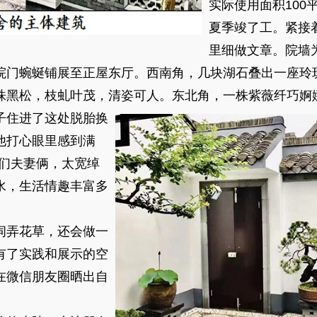
实际使用面积100
夏季竣了工。紧接
里细做文章。院墙
院门蜿蜒铺展至正屋东厅。西南角，几块湖石叠出一座玲
株黑松，枝虬叶茂，清姿可人。东北角，一株紫薇纤巧婀
住进了这处脱胎换
他打心眼里感到满
我们夫妻俩，太宽绰
水，生活情趣丰富多
弄花草，还会做一
有了实践和展示的空
在微信朋友圈晒出自