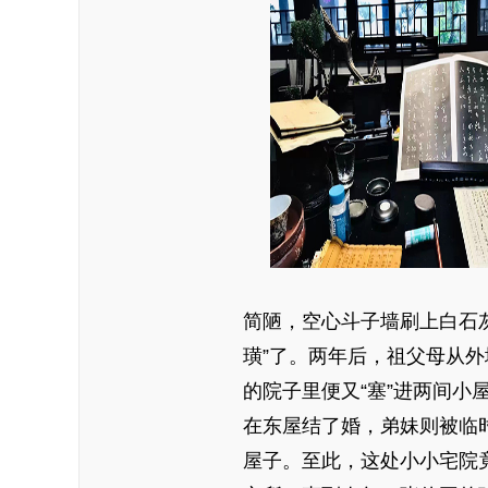
简陋，空心斗子墙刷上白石
璜”了。两年后，祖父母从
的院子里便又“塞”进两间小屋
在东屋结了婚，弟妹则被临时
屋子。至此，这处小小宅院