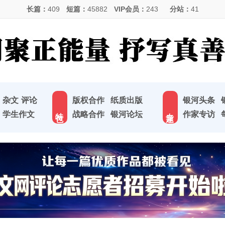
长篇：
409
短篇：
45882
VIP会员：
243
分站：
41
杂文
评论
版权合作
纸质出版
银河头条
特 色
专 题
学生作文
战略合作
银河论坛
作家专访