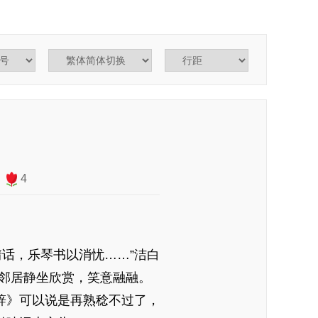
4
话，乐琴书以消忧……”洁白
邻居静坐欣赏，笑意融融。
辞》可以说是再熟稔不过了，