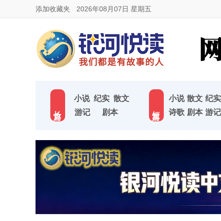
添加收藏夹
2026年08月07日 星期五
小说
纪实
散文
小说
散文
纪实
长 篇
短 篇
游记
剧本
诗歌
剧本
游记