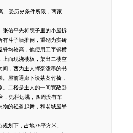
爽。受历史条件所限，两家
张佑平先将院子里的小屋拆
所有斗子墙推倒，重砌为实砖
屋脊均较高，他便用工字钢横
，上面现浇楼板，架出二楼空
大间，西为主人挥毫泼墨的书
梯。屋前通廊下设茶案竹椅，
凉。二楼是主人的一间宽敞卧
露台，凭栏远眺，四周没有车
衣物的轻盈起舞，和老城屋脊
划下，占地75平方米、