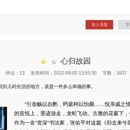
加入书架
心归故园
评论：13
发表时间：2022-09-02 13:55:30
字数：1637
回归儿时生活的地方，该是一件多么幸福的事。
“引壶觞以自酌，眄庭柯以怡颜……悦亲戚之情
的宣纸上，墨迹游走，龙蛇飞动。古雅的花窗下，
作为一名“资深”书法家，张佑平对这篇《归去来兮