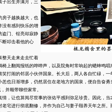
孩子出生并满月，三
房子越换越大，也
并没有感到快乐的增
防盗门、锃亮却寂静
不断叩击着他的心
整天走来走去忙着
躺椅上翻阅报纸的哗哗声，以及院角时常响起的蟋蟀鸣唱
笑打闹的邻居小伙伴国泉。长大后，两人各自忙碌，一
小恙也日渐增多，仍然居住在老地方的国泉，便自告奋勇当
况，并顺带聊些家常。
，让也算阅尽世事的张佑平感到弥足珍贵。因此，当20
对老宅进行彻底翻修，并作为自己与妻子颐养天年之所。