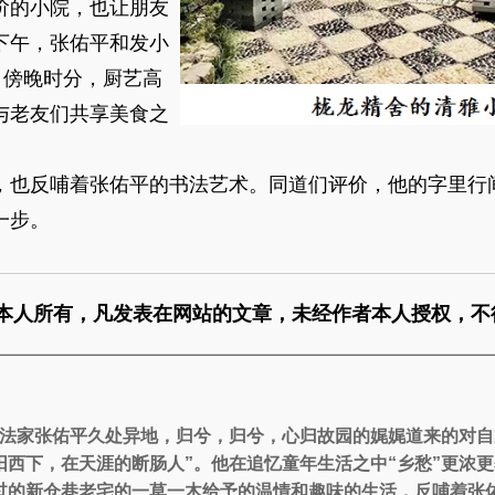
的小院，也让朋友
下午，张佑平和发小
。傍晚时分，厨艺高
与老友们共享美食之
也反哺着张佑平的书法艺术。同道们评价，他的字里行
一步。
本人所有，凡发表在网站的文章，未经作者本人授权，不
书法家张佑平久处异地，归兮，归兮，心归故园的娓娓道来的对
夕阳西下，在天涯的断肠人”。他在追忆童年生活之中“乡愁”更浓
过的新仓巷老宅的一草一木给予的温情和趣味的生活，反哺着张