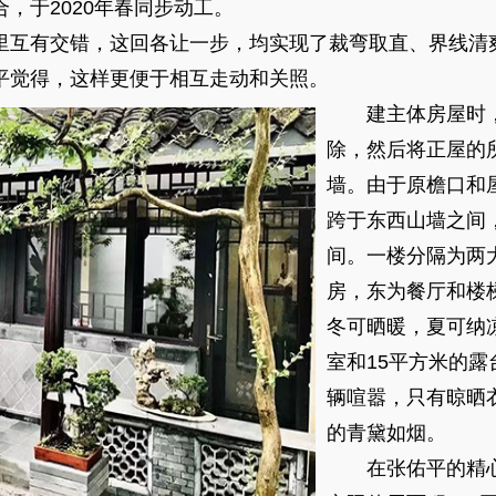
，于2020年春同步动工。
互有交错，这回各让一步，均实现了裁弯取直、界线清
平觉得，这样更便于相互走动和关照。
建主体房屋时，
除，然后将正屋的
墙。由于原檐口和
跨于东西山墙之间
间。一楼分隔为两
房，东为餐厅和楼
冬可晒暖，夏可纳
室和15平方米的
辆喧嚣，只有晾晒
的青黛如烟。
在张佑平的精心规