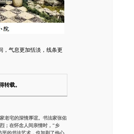
间，气息更加恬淡，线条更
得转载。
自家老宅的深情厚谊。书法家张佑
更烈；在怀念人间亲情时，“乡
佑平的书法艺术，也加剧了他心