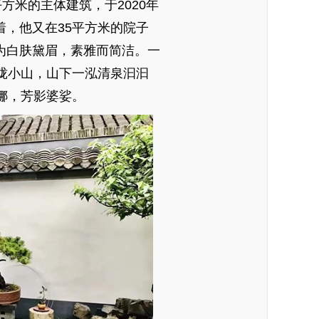
平方米的主体建筑，于2020年
着，他又在35平方米的院子
为白肤黛眉，素雅而简洁。一
珑小山，山下一泓清泉汩汩
娜，芳影婆娑。