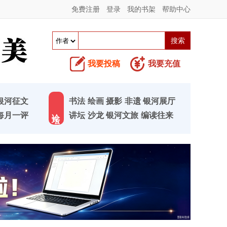
免费注册
登录
我的书架
帮助中心
我要投稿
我要充值
银河征文
书法
绘画
摄影
非遗
银河展厅
论 坛
每月一评
讲坛
沙龙
银河文旅
编读往来