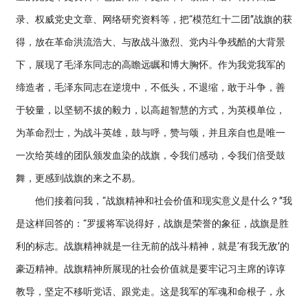
录、权威党史文章、网络研究资料等，把“模范红十二团”战旗的获
得，放在革命洪流浩大、与敌战斗激烈、党内斗争残酷的大背景
下，展现了毛泽东同志的高瞻远瞩和博大胸怀。作为我党我军的
缔造者，毛泽东同志在逆境中，不低头，不退缩，敢于斗争，善
于较量，以坚韧不拔的毅力，以高超智慧的方式，为英模单位，
为革命烈士，为战斗英雄，鼓与呼，赞与颂，并且亲自也是唯一
一次给英雄的团队颁发血染的战旗，令我们感动，令我们倍受鼓
舞，更感到战旗的来之不易。
他们接着问我，“战旗精神和社会价值和现实意义是什么？”我
是这样回答的：“罗援将军说得好，战旗是荣誉的象征，战旗是胜
利的标志。战旗精神就是一往无前的战斗精神，就是‘有我无敌’的
豪迈精神。战旗精神所展现的社会价值就是要牢记习主席的谆谆
教导，坚定不移听党话、跟党走。这是我军的军魂和命根子，永