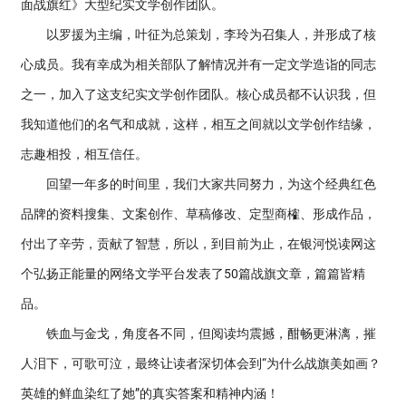
面战旗红》大型纪实文学创作团队。
以罗援为主编，叶征为总策划，李玲为召集人，并形成了核
心成员。我有幸成为相关部队了解情况并有一定文学造诣的同志
之一，加入了这支纪实文学创作团队。核心成员都不认识我，但
我知道他们的名气和成就，这样，相互之间就以文学创作结缘，
志趣相投，相互信任。
回望一年多的时间里，我们大家共同努力，为这个经典红色
品牌的资料搜集、文案创作、草稿修改、定型商榷、形成作品，
付出了辛劳，贡献了智慧，所以，到目前为止，在银河悦读网这
个弘扬正能量的网络文学平台发表了50篇战旗文章，篇篇皆精
品。
铁血与金戈，角度各不同，但阅读均震撼，酣畅更淋漓，摧
人泪下，可歌可泣，最终让读者深切体会到“为什么战旗美如画？
英雄的鲜血染红了她”的真实答案和精神内涵！