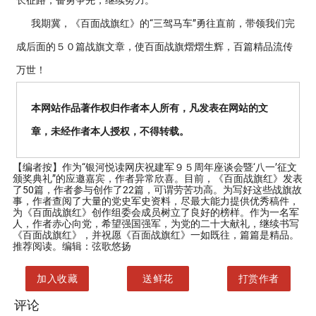
长征路，奋勇争先，继续努力。
我期冀，《百面战旗红》的“三驾马车”勇往直前，带领我们完
成后面的５０篇战旗文章，使百面战旗熠熠生辉，百篇精品流传
万世！
本网站作品著作权归作者本人所有，凡发表在网站的文
章，未经作者本人授权，不得转载。
【编者按】
作为“银河悦读网庆祝建军９５周年座谈会暨‘八一’征文
颁奖典礼”的应邀嘉宾，作者异常欣喜。目前，《百面战旗红》发表
了50篇，作者参与创作了22篇，可谓劳苦功高。为写好这些战旗故
事，作者查阅了大量的党史军史资料，尽最大能力提供优秀稿件，
为《百面战旗红》创作组委会成员树立了良好的榜样。作为一名军
人，作者赤心向党，希望强国强军，为党的二十大献礼，继续书写
《百面战旗红》，并祝愿《百面战旗红》一如既往，篇篇是精品。
推荐阅读。编辑：弦歌悠扬
加入收藏
送鲜花
打赏作者
评论