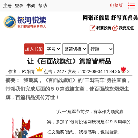
电脑版
注册
登录
书架
帮助
我要投稿
我要充值
加入书架
让《百面战旗红》篇篇皆精品
作者：
欧阳青
点击：2427 发表：2022-08-04 11:34:36
3
摘要：
我期冀，《百面战旗红》的“三驾马车”勇往直前，
带领我们完成后面的５０篇战旗文章，使百面战旗熠熠生
辉，百篇精品流传万世！
“八一”建军节前夕，有幸作为颁奖嘉
宾，参加了“银河悦读网庆祝建军９５周年的
征文颁奖”活动。我很感动，也很自豪。