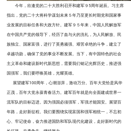
今年，欣逢党的二十大胜利召开和建军９5周年诞辰。习主席
指出，党的二十大将科学谋划未来５年乃至更长时期党和国家事
业发展的目标任务和大政方针。建军９５年来，中国人民解放军
在中国共产党的领导下，经历了血与火的洗礼，为人民解放、民
族独立、国家富强，进行了英勇顽强、艰苦卓绝的斗争，建立了
卓越功勋，确保了党的事业不断发展。当下，有中国特色的社会
主义革命和建设新时代新思想，需要我们铭记光辉历史，推进强
国强军，我们要呼唤英雄，光耀英雄。
展望建军100周年，心潮澎湃，激动万分。百年大党恰是风华
正茂，百年大党永葆青春活力。建军百年就是向全面建成世界一
流军队的目标迈进。因为强国必须强军，军强才能国安。展望百
年路，走好新征程。我们要围绕实现富国和强军相统一，不忘初
心、牢记使命，奋力推进国防和军队现代化建设，走好新时代的