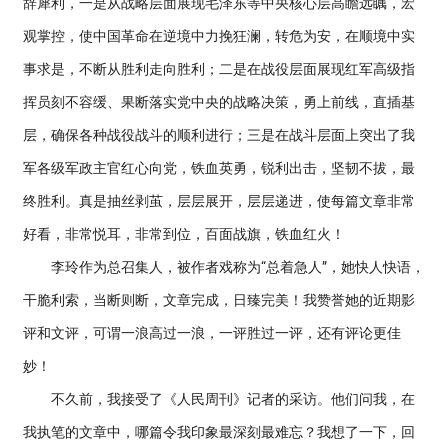
辞犀利，一是从战略层面展现毛泽东等中央核心层高瞻远瞩，宏
观掌控，使中国革命在逆境中力挽狂澜，转危为安，在顺境中实
事求是，不断从胜利走向胜利；二是在战役层面展现红军高级指
挥员刻不容缓、果断落实党中央的战略决策，勇上前线，直插基
层，确保各种战役战斗的顺利进行；三是在战斗层面上突出了我
军各级军政主官
红心向党，铁血英勇，锐利出击，坚韧不拔，最
终胜利。真是抽丝剥茧，层层展开，层层递进，使每篇文章非常
好看，非常悦耳，非常到位，百面战旗，铁血红火！
李玲作为总召集人，被作者戏称为“总着急人”，她快人快语，
干脆利索，当断则断，文章完成，日臻完美！我赞誉她的近期影
评和文评，可谓一浪高过一浪，一评胜过一评，还有评论更佳
妙！
不久前，我接受了《人民周刊》记者的采访。他们问我，在
我执笔的文章中，哪篇令我印象最深刻最难忘？我想了一下，回