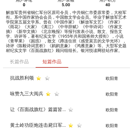
用户评论
用户余额
用户积分
0
5.00
40
解放军贵州省铜仁军分区原司令员，中共铜仁市委原常委，大校军
衔。系中国作家协会会员，中国散文学会会员。毕业于解放军艺术
学院第五届文学系。曾在《中国作家》《解放军文艺》《作家》
《雨花》《大家》《漓江》《中华辞赋》《中华诗词》《作家文
摘》《新华文摘》《北京晚报》等报刊发表小说、散文、报告文
学、诗评等，著有纪实文学《1955年共和国将帅大授衔》，小说
《青苹果》《困惑》，散文《蹲连住班《感受莫言的文学光环》，
诗评《陈毅诗词赏析》《鹧鹧意象》《鸿雁意象》等。大型军史题
材纪实文学《百面战旗红》顾问组组长。银河悦读网驻站作家。
长篇作品
短篇作品
抗战胜利颂
欧阳青
咏赞九三大阅兵
欧阳青
让《百面战旗红》篇篇皆...
欧阳青
黄土岭功臣炮连击毙日军...
欧阳青