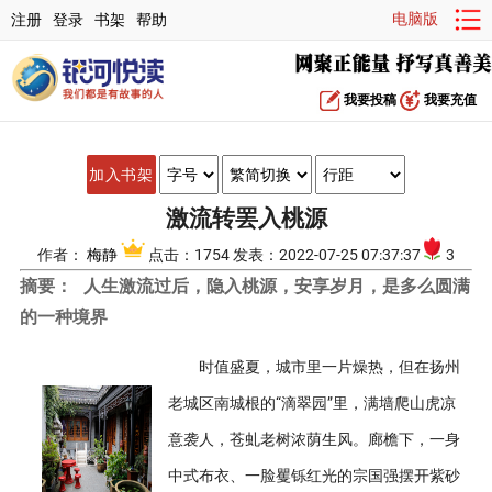
电脑版
注册
登录
书架
帮助
我要投稿
我要充值
加入书架
激流转罢入桃源
作者：
梅静
点击：1754 发表：2022-07-25 07:37:37
3
摘要：
人生激流过后，隐入桃源，安享岁月，是多么圆满
的一种境界
时值盛夏，城市里一片燥热，但在扬州
老城区南城根的“滴翠园”里，满墙爬山虎凉
意袭人，苍虬老树浓荫生风。廊檐下，一身
中式布衣、一脸矍铄红光的宗国强摆开紫砂