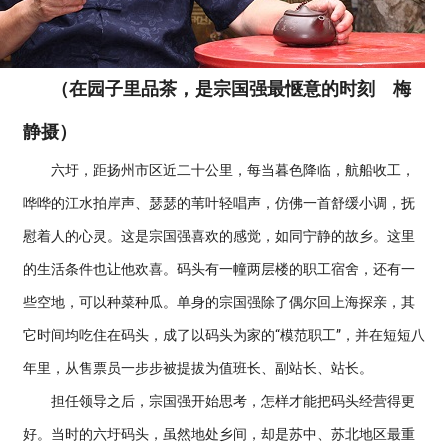
（在园子里品茶，是宗国强最惬意的时刻 梅
静摄）
六圩，距扬州市区近二十公里，每当暮色降临，航船收工，
哗哗的江水拍岸声、瑟瑟的苇叶轻唱声，仿佛一首舒缓小调，抚
慰着人的心灵。这是宗国强喜欢的感觉，如同宁静的故乡。这里
的生活条件也让他欢喜。码头有一幢两层楼的职工宿舍，还有一
些空地，可以种菜种瓜。单身的宗国强除了偶尔回上海探亲，其
它时间均吃住在码头，成了以码头为家的“模范职工”，并在短短八
年里，从售票员一步步被提拔为值班长、副站长、站长。
担任领导之后，宗国强开始思考，怎样才能把码头经营得更
好。当时的六圩码头，虽然地处乡间，却是苏中、苏北地区最重