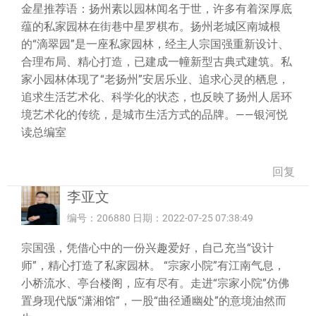
金星推荐语：扬州素以园林闻名于世，许多有着深厚底
蕴的私家园林在街巷中星罗棋布。扬州老城区南城根
的“滴翠园”是一座私家园林，经主人宗国强重新设计、
合理布局、精心打造，已建成一幢新型古典式建筑。私
家小园林体现了“老扬州”安居乐业、追求心灵的栖息，
追求生活艺术化、科学化的状态，也反映了扬州人居环
境艺术化的传统，是城市生活方式的品牌。——银河悦
读总编室
回复
李亚文
编号：206880 日期：2022-07-25 07:38:49
宗国强，凭借心中的一份兴趣爱好，自己充当“设计
师”，精心打造了私家园林。 “宗家小院”有江南气息，
小桥流水、亭台楼阁，应有尽有。走进“宗家小院”仿佛
置身现代版“潇湘馆”，一股“曲径通幽处”的意境油然而