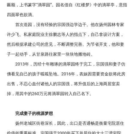
匾额，上书篆字“滴翠园”。园名借自《红楼梦》中的滴翠亭，意指
四面翠色欲滴。
首次造园，没有经验的宗国强边学边干。他在扬州园林专家
许少飞、私家庭院业主徐鹏志等人的指点下，自己拿设计方案，
然后根据承建公司的意见，不断调整完善。为节省开支，他和妻
子一起动手，从甘泉路往家里一块块地搬地砖。
2013年，历经十年雕琢的滴翠园终于完工，宗国强和妻子仿
佛看见自己的孩子呱呱坠地。2016年，表妹因需要资金欲将此房
出售，不忍心血付诸他人的宗国强，将升值后的上海两居室卖
掉，用其中的260万元将滴翠园转入自己名下。
完成妻子的桃源梦想
扬州老城区街巷深长，因此，出口是否通畅是衡量宅院居住
价值的重要标准。宗国强于2000年买下并居住的大十三湾宅院，