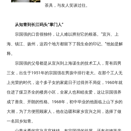
茶具，与友人笑谈过往。
从知青到长江码头“掌门人”
宗国强的口音很独特，让人难以辨别它的根基。“宜兴、上
海、镇江、扬州，这四个地方都留下了我生命的印记。”他如是解
释。
宗国强的父母都是从宜兴到上海谋生的技术工人，育有四男
三女，出生于1951年的宗国强在男孩中排行老大。在那个工人无
上光荣的时代，这个多子女的家庭日子过得并不局促，1960年就
住进了煤卫齐全的楼房小区，全家人也和睦友爱，这让宗国强养
成了善良、开朗的性格。1968年，初中毕业的他面临上山下乡的
大潮，为了方便照顾家人，他在边疆和家乡宜兴之间，选择了做
一名回乡知青。
山青水秀的宜兴县官林镇，有宗国强的祖屋，还有叔姨等亲