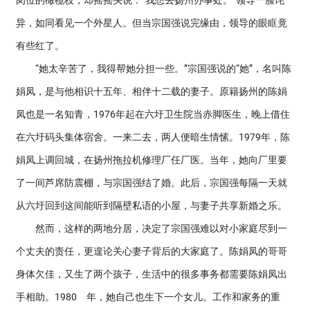
岗位的橄榄枝，却摇摇头说：“我想去扬州办事处。”领导一脸诧
异，如同看见一个外星人。但当宗国强说完缘由，领导的眼眶竟
有些红了。
“她太辛苦了，我得帮她分担一些。”宗国强说的“她”，名叫陈
娟凤，是与他相识十五年、相伴十二载的妻子。原籍扬州的陈娟
凤也是一名知青，1976年起在六圩卫生院当赤脚医生，晚上借住
在六圩码头集体宿舍。一来二去，两人便暗生情愫。1979年，陈
娟凤上调回城，在扬州拖拉机修理厂任厂医。当年，她向厂里要
了一间芦席防震棚，与宗国强结了婚。此后，宗国强每隔一天就
从六圩回到这间能听到隔壁私语的小屋，与妻子共享新婚之乐。
然而，这样的两地分居，决定了宗国强难以对小家庭尽到一
个丈夫的责任，更遑论关心妻子背后的大家庭了。陈娟凤的哥哥
身体欠佳，又生了两个孩子，生活中的很多事务都需要陈娟凤出
手相助。1980 年，她自己也生下一个女儿。工作和家务的重