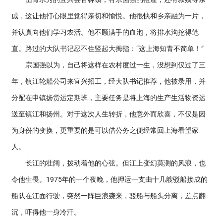
戚，这让他打心眼里觉得亲切和愉悦。他很快和乡亲融为一片，
并认真向他们学习农活。他不顾满手的血泡，将排水沟挖得笔
直。路过的大队书记忍不住竖起大拇指：“这上海知青不简单！”
宗国强以为，自己将这样在农村度过一生，没想到仅过了三
年，镇江轮船公司来宜兴招工，经大队书记推荐，他被录用，并
分配在申镇扬货运定期班，主要任务是将上海的生产生活物资运
送至镇江和扬州。对于这次人生转折，他意外而欣喜，不仅是因
为身份的变换，更重要的是可以借公务之便经常回上海看望家
人。
长江的壮阔，拨动着他的心弦。但江上变幻莫测的风浪，也
令他生畏。1975年的一个夜晚，他押运一支由十几艘驳船接成的
船队在江面行驶，突然一阵巨浪袭来，驳船与船头分离，差点翻
沉，吓得他一身冷汗。