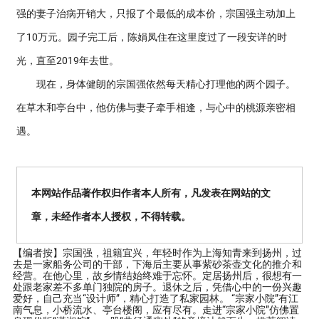
强的妻子治病开销大，只报了个最低的成本价，宗国强主动加上
了10万元。园子完工后，陈娟凤住在这里度过了一段安详的时
光，直至2019年去世。
现在，身体健朗的宗国强依然每天精心打理他的两个园子。
在草木和亭台中，他仿佛与妻子牵手相逢，与心中的桃源亲密相
遇。
本网站作品著作权归作者本人所有，凡发表在网站的文
章，未经作者本人授权，不得转载。
【编者按】
宗国强，祖籍宜兴，年轻时作为上海知青来到扬州，过
去是一家船务公司的干部，下海后主要从事紫砂茶壶文化的推介和
经营。在他心里，故乡情结始终难于忘怀。定居扬州后，很想有一
处跟老家差不多单门独院的房子。退休之后，凭借心中的一份兴趣
爱好，自己充当“设计师”，精心打造了私家园林。 “宗家小院”有江
南气息，小桥流水、亭台楼阁，应有尽有。走进“宗家小院”仿佛置