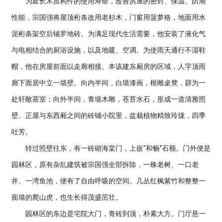
为延长木质构件的使用寿命，改善房屋的密封、保温、防潮
性能，宗国强将屋顶桁条改用老杉木，门窗用菠萝格，地面用水
泥桁条架空后铺罗地砖。为满足现代生活需要，他安装了液化气
与电相结合的厨浴设施，以及地暖、空调。为使雨天通行不湿鞋
帽，他在房屋前面以走廊相接。本该建东厢房的区域，人字顶雨
廊下面居中立一墙壁。向内半间，白墙漆画，根雕桌凳，辟为一
处轩敞茶室；向外半间，青墙木雕，苍苔水石，形成一道清雅照
壁。正屋与东西厢之间的砖铺小院里，盆栽植物精致玲珑，四季
吐芳。
转过照壁往东，有一砖砌海棠门，上嵌“和畅”石额。门外便是
园林区，原有杂乱建筑被宗国强全部拆除，一株老树、一口老
井、一湾鱼池，便有了自由呼吸的空间。几丛红枫紫竹和整整一
面墙的爬山虎，也生长得茂盛茁壮。
园林区的东边是宅院大门，青砖到顶，朴素大方。门厅悬一