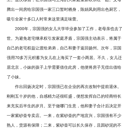
腾出一间房给宗国强一家三口暂时栖身，陈娟凤则用出色厨艺，
吸引全家十多口人时常来这里满足味蕾。
2000年，宗国强的女儿大学毕业参加了工作，老母亲也去了
世。为避免老宅继承权引发家庭矛盾，宗国强主动表示，将属于
自己的老宅权益让渡给弟弟，自己和妻子返回扬州。次年，宗国
强用70多万元积蓄为女儿在上海买了一套小两居。不久，女儿迁
居北京，小妹的孩子上学需要借住此房，他便将房子无偿出借给
了小妹。
作出回扬决定时，宗国强已在企业的再次改制中提前退休。
刚刚五十岁的他，自感精力还很旺盛，便想发挥自己的经商特长
来充实后半生的岁月。至于做哪门生意，他和妻子合计后决定开
一家紫砂壶专卖店。一来，在紫砂壶的产地宜兴，宗国强有不少
熟人，货源有保障；二来，紫砂壶可以长久保存，且因砂泥的不