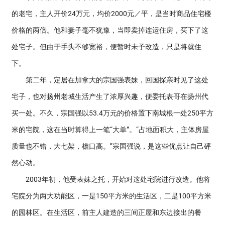
的老宅，主人开价24万元，均价2000元／平，是当时商品住宅楼
价格的两倍。他和妻子毫不犹豫，当即卖掉连运住房，买下了这
处宅子。但由于手头不够宽裕，便暂时未予改造，只是将就住
下。
第二年，定居在加拿大的宗国强表妹，回国探亲时见了这处
宅子，也对扬州老城生活产生了浓厚兴趣，便委托表哥在扬州代
买一处。不久，宗国强以53.4万元的价格置下南城根一处250平方
米的宅院，这在当时算得上一笔“大单”。“占地面积大，主体房屋
质量也不错，大七架，檐口高。”宗国强说，是这些优点让自己砰
然心动。
2003年初，他受表妹之托，开始对这处宅院进行改造。他将
宅院分为两大功能区，一是150平方米的生活区，二是100平方米
的园林区。在生活区，前主人建造的三间正屋和东边接出的餐