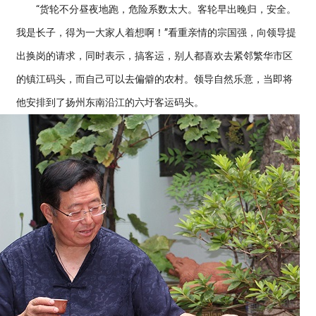
“货轮不分昼夜地跑，危险系数太大。客轮早出晚归，安全。
我是长子，得为一大家人着想啊！”看重亲情的宗国强，向领导提
出换岗的请求，同时表示，搞客运，别人都喜欢去紧邻繁华市区
的镇江码头，而自己可以去偏僻的农村。领导自然乐意，当即将
他安排到了扬州东南沿江的六圩客运码头。