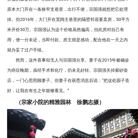
原本大门开在一条狭窄支巷里，出行不便，宗国强就想把它处理
掉。但2016年，大门开在宽阔主巷里的隔壁邻居要卖房，50平方
米开价30万。宗国强认为这个价格虽然偏高，但此房对自己有
用，便一分未还，当即付款。房主很是感动，配合他在一天之内
就办妥了过户手续。
然而，这件喜事却无人与宗国强分享。妻子在2015年被确诊
为癌症晚期，虽经手术和化疗，仍未见好转。宗国强关掉紫砂壶
店，一门心思照顾妻子。但妻子在获悉消息后说：“把这处园子造
好，让我在有生之年能够看见。”
（宗家小院的精雅园林 徐鹏志摄）