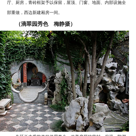
厅、厨房，青砖框架予以保留，屋顶、门窗、地面、内部设施全
部重做，西边新建厢房一间。
（滴翠园秀色 梅静摄）