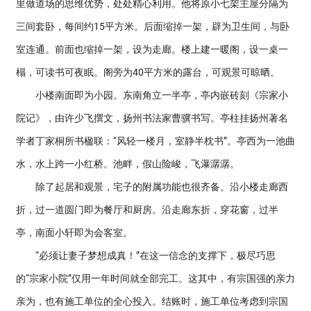
里做道场的思维优势，处处精心利用。他将原小七架主屋分隔为
三间套卧，每间约15平方米。后面缩掉一架，辟为卫生间，与卧
室连通。前面也缩掉一架，设为走廊。楼上建一暖阁，设一桌一
榻，可读书可夜眠。阁旁为40平方米的露台，可观景可晾晒。
小楼南面即为小园。东南角立一半亭，亭内嵌砖刻《宗家小
院记》，由许少飞撰文，扬州书法家曹骥书写。亭柱挂扬州著名
学者丁家桐所书楹联：“风轻一楼月，室静半枕书”。亭西为一池曲
水，水上跨一小红桥。池畔，假山险峻，飞瀑潺潺。
除了起居和观景，宅子的附属功能也很齐备。沿小楼走廊西
折，过一道圆门即为餐厅和厨房。沿走廊东折，穿花窗，过半
亭，南面小轩即为会客室。
“必须让妻子梦想成真！”在这一信念的支撑下，极尽巧思
的“宗家小院”仅用一年时间就全部完工。这其中，有宗国强的亲力
亲为，也有施工单位的全心投入。结账时，施工单位考虑到宗国