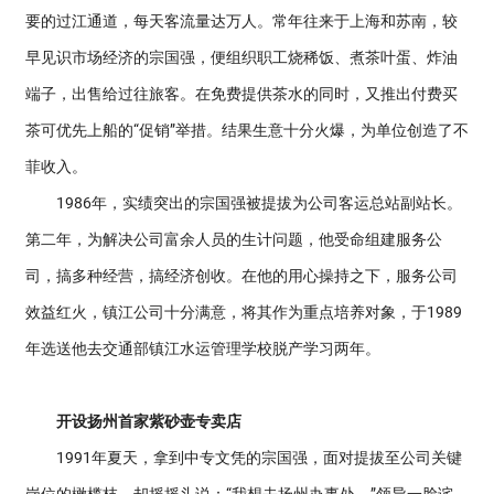
要的过江通道，每天客流量达万人。常年往来于上海和苏南，较
早见识市场经济的宗国强，便组织职工烧稀饭、煮茶叶蛋、炸油
端子，出售给过往旅客。在免费提供茶水的同时，又推出付费买
茶可优先上船的“促销”举措。结果生意十分火爆，为单位创造了不
菲收入。
1986年，实绩突出的宗国强被提拔为公司客运总站副站长。
第二年，为解决公司富余人员的生计问题，他受命组建服务公
司，搞多种经营，搞经济创收。在他的用心操持之下，服务公司
效益红火，镇江公司十分满意，将其作为重点培养对象，于1989
年选送他去交通部镇江水运管理学校脱产学习两年。
开设扬州首家紫砂壶专卖店
1991年夏天，拿到中专文凭的宗国强，面对提拔至公司关键