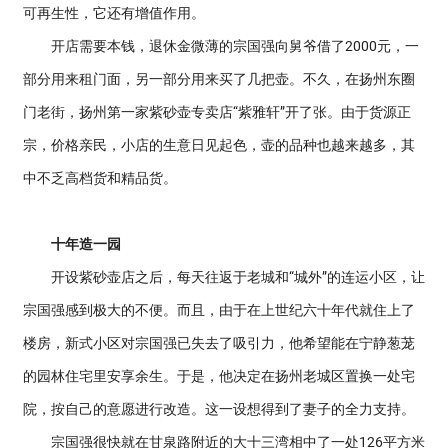
可再生性，它还有增值作用。
开店需要本钱，退休金微薄的宗国强向舅爷借了2000元，一
部分用来租门面，另一部分用来买了几把壶。不久，在扬州东圈
门老街，扬州第一家紫砂壶专卖店“紫雅轩”开了张。由于货源正
宗，价格亲民，小店的生意日见起色，壶的品种也越来越多，其
中不乏高档货和精品货。
十年造一园
开设紫砂壶店之后，每天往返于老城和“城外”的连运小区，让
宗国强感到极大的不便。而且，由于在上世纪六十年代就住上了
楼房，新式小区对宗国强已失去了吸引力，他希望能在宁静葱茏
的园林住宅里安享余生。于是，他决定在扬州老城区置换一处宅
院，按自己的意愿进行改造。这一设想得到了妻子的全力支持。
宗国强很快就在甘泉路附近的大十三湾相中了一处126平方米