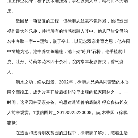
顶上作空花脊，檐下接木雕挂落，亭栏设美人靠，精巧而不失端
庄。
造园是一项繁复的工程，但徐鹏志丝毫不觉得累，他把造园
视作最大的乐趣，并把所有的情感都融入其中。他从已故父母的
名中各取一字——熙秋，嵌于亭上，以纪念双亲养育之恩；他在园
中凿地为池，池中养红鱼睡莲，池上架“吟月”石桥；他手植爬山
虎、牡丹、芍药等花木四十余种，院内常年花影摇曳，香气袭
人。
滴水之功，终成图景。2002年，徐鹏志兄弟共同营造的木香
园全面竣工，成为改革开放后扬州较早出现的私家园林之一。一
时间，这座园林要素齐备、构思建造皆善的庭院引得众多街邻友
人前来观赏。1微信图片＿20190925220008。jpg木香园（徐鹏
志摄）
在造园和接待朋友赏园的过程中，徐鹏志了解到，随着生活