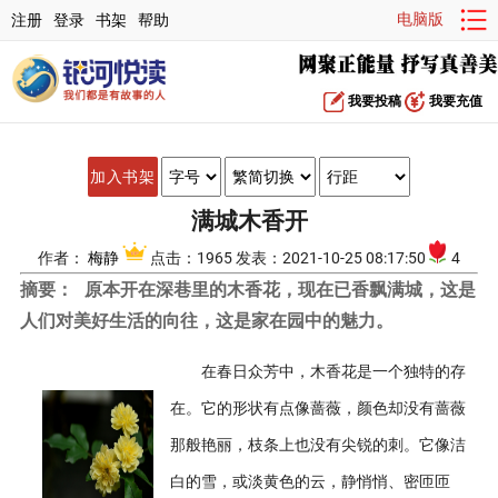
电脑版
注册
登录
书架
帮助
我要投稿
我要充值
加入书架
满城木香开
作者：
梅静
点击：1965 发表：2021-10-25 08:17:50
4
摘要：
原本开在深巷里的木香花，现在已香飘满城，这是
人们对美好生活的向往，这是家在园中的魅力。
在春日众芳中，木香花是一个独特的存
在。它的形状有点像蔷薇，颜色却没有蔷薇
那般艳丽，枝条上也没有尖锐的刺。它像洁
白的雪，或淡黄色的云，静悄悄、密匝匝