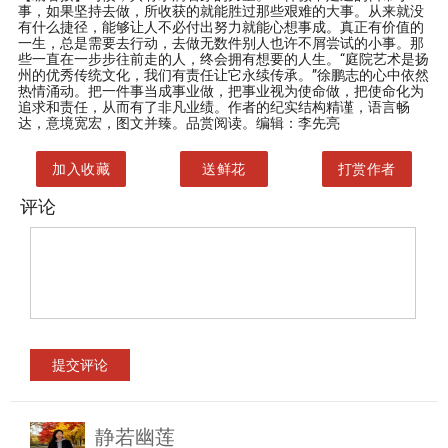
事，如果坚持去做，所收获的就能胜过那些艰难的大事。从来就没
有什么捷径，能够让人不必付出努力就能心想事成。真正有价值的
一生，总是需要去行动，去做无数件别人也许不屑尝试的小事。那
些一直在一步步往前走的人，终会拥有想要的人生。“庭院艺术是扬
州的优秀传统文化，我们有责任让它永续传承。”徐鹏志的心中依然
热情涌动。把一件事当成事业做，把事业视为使命做，把使命化为
追求和责任，从而有了非凡业绩。作者的纪实结构精谨，语言畅
达，意境宽宏，图文并臻。品赏阅读。编辑：李先亮
加入收藏
送鲜花
打赏作者
评论
静若幽莲