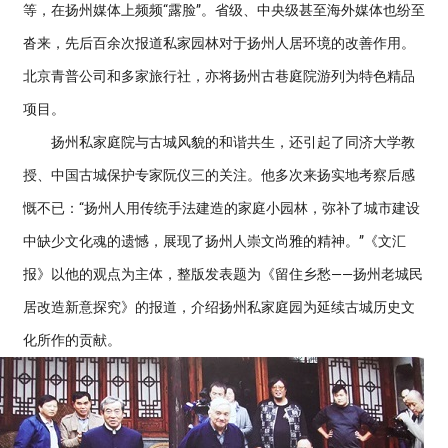
等，在扬州媒体上频频“露脸”。省级、中央级甚至海外媒体也纷至
沓来，先后百余次报道私家园林对于扬州人居环境的改善作用。
北京青普公司和多家旅行社，亦将扬州古巷庭院游列为特色精品
项目。
扬州私家庭院与古城风貌的和谐共生，还引起了同济大学教
授、中国古城保护专家阮仪三的关注。他多次来扬实地考察后感
慨不已：“扬州人用传统手法建造的家庭小园林，弥补了城市建设
中缺少文化魂的遗憾，展现了扬州人崇文尚雅的精神。”《文汇
报》以他的观点为主体，整版发表题为《留住乡愁——扬州老城民
居改造新意探究》的报道，介绍扬州私家庭园为延续古城历史文
化所作的贡献。