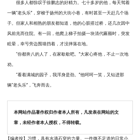
很多人都惊叹于徐鹏志的好精力。七十多岁的他，每天驾着
一辆“老头乐”，穿梭于扬州的大街小巷，有时甚至一天赶几个场
子。但家人和相熟的朋友都知道，他的心脏搭过桥，还几次因中
风前兆而住院。有一回，他爬上梯子拍摄一块清代匾额时，突发
眩晕，幸亏旁边围墙挡着，才没摔落在地。
“你都奔八的人了，在家歇歇吧。”大家心疼他，不止一次地
劝。
“看着满城的园子，我浑身是劲。”他呵呵一笑，又钻进那
辆“老头乐”，飞奔而去。
本网站作品著作权归作者本人所有，凡发表在网站的文
章，未经作者本人授权，不得转载。
【编者按】
习惯，具有水滴石穿的力量。一件微不足道的日常小