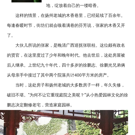
地，绽放着自己的一缕暗香。
这样的情景，在扬州老城的木香巷里，已经延续了百余年。
每逢春暖时节，街坊们就会嗅着满巷的芬芳说，张家的木香又开
了。
大伙儿所说的张家，是晚清广西巡抚张联桂。这位颇有政名
的贤官，在这里度过了少年和晚年时代。他去世后，这处房屋被
后人继承。上世纪九十年代，四十多岁的徐鹏志、徐鹏光兄弟俩
从母亲手中接过了其中两个院落共计400平方米的房产。
当时，这处房子和扬州老城的大多数房子一样，年久失修，
破旧不堪。“为何不让它重现庭院之美呢？”从小热爱园林文化的徐
鹏志决定翻修老宅，营造家庭园林。