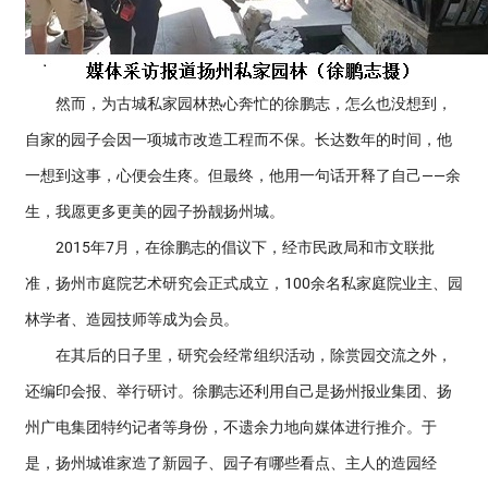
然而，为古城私家园林热心奔忙的徐鹏志，怎么也没想到，
自家的园子会因一项城市改造工程而不保。长达数年的时间，他
一想到这事，心便会生疼。但最终，他用一句话开释了自己——余
生，我愿更多更美的园子扮靓扬州城。
2015年7月，在徐鹏志的倡议下，经市民政局和市文联批
准，扬州市庭院艺术研究会正式成立，100余名私家庭院业主、园
林学者、造园技师等成为会员。
在其后的日子里，研究会经常组织活动，除赏园交流之外，
还编印会报、举行研讨。徐鹏志还利用自己是扬州报业集团、扬
州广电集团特约记者等身份，不遗余力地向媒体进行推介。于
是，扬州城谁家造了新园子、园子有哪些看点、主人的造园经