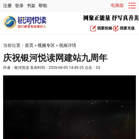
电脑版
注册
登录
书架
帮助
我要投稿
我要充值
当前位置：
首页
>
视频专区
> 视频详情
庆祝银河悦读网建站九周年
作者：银河悦读 发表时间：2026-06-05 14:49:25 点击：53