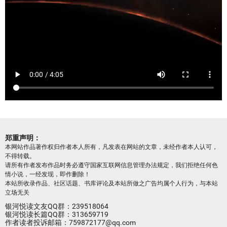
郑重声明：
本网站作品著作权归作者本人所有，凡发表在网站的文章，未经作者本人认可，
不得转载。
请所有作者发布作品时务必遵守国家互联网信息管理办法规定，我们拒绝任何色
情小说，一经发现，即作删除！
本站所收录作品、社区话题、书库评论及本站所做之广告均属个人行为，与本站
立场无关
银河悦读文友QQ群：239518064
银河悦读长篇QQ群：313659719
作者读者投诉邮箱：759872177@qq.com