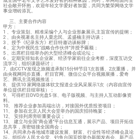
成全国中老年文学艺术爱好者的精神家园，同时，本网站面向全
社会敞开怀抱，欢迎年轻文学爱好者加盟，共同为繁荣网络文学
事业增砖添瓦。
三、主要合作内容
甲方：
1 、专业策划、精准采编个人与企业形象展示,主旨宣传的提纲；
2 、由央视著名主持人栗忠民、孟盛楠主持访谈；
3 、授予《纪录东方》栏目特邀访谈标牌；
4 、定为中视民生“战略合作伙伴”并授予匾额；
5 、出席栏目组举办的大型经济峰会或论坛；
6 、定期安排知名企业家、经济学家前往企业考察，深度互访交
流学习，组织课题研讨；
7、由CCTV发现之旅频道承制15分钟节目1次首播、2次重播， 并
由央视网同步直播、栏目官网、微信公众平台视频展播，爱奇
艺、腾讯主流视频推送；
8、 提供10 家网络媒体软文报道企业风采展示1次（内容由宣传
单位提供栏目组审核）；
9、 可得栏目DVD光盘5 张、电子版视频、与主持人互动影像资
料。
10、 推荐企业参加高端出访，对接国外优质投资项目；
11、 参加在北京人民大会堂举办的国庆招待晚宴；
12、 安排列席旁听重要会议；
13、 建立与全国“商会通”平台信息互通，展示产品、项目开拓信
息共享，亲密链接全国商会；
14、共同承办各地城市建设发展、财富、行业性等经济峰会及论
坛。组织在人民大会堂、钓鱼台国宾馆举办新闻发布会、新产品