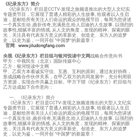
《纪录东方》简介
《纪录东方》栏目是
CCTV-
发现之旅频道推出的大型人文纪实
专题类节目
，
它展现了普通人精彩的人生故事
,
给观者以人生启
迪
，
是献给所有关注人们命运的观众的电视节目
，
每周为您讲述
一个真实生动
,
曲折传奇
,
充满悬念
,
给人启迪的人生故事
.
以强烈的
故事性
,
细腻丰富的情感
,
从人文的角度
，
发现的精神、探索的眼
光
，
关注具有代表东方意义的革新史、创造史、东方人的追梦
史
，
以史为鉴
，
一同开创
"
中国梦
"
的新篇章
！
官网
:
www.jiludongfang.com
央视《纪录东方》栏目组与银河悦读中文网
战略合作意向书
甲方：中视民生（北京）国际传媒中心
乙方：银河悦读中文网
甲、乙双方本着诚实守信、互惠、互利的原则，通过友好协商，
形成战略合作伙伴关系，在甲乙双方的共同发展中，充分利用双
方资源，实现合作共赢之目标。甲方下辖《纪录东方》栏目组与
乙方达成如下合作意向：
一、《纪录东方》简介
《纪录东方》栏目是CCTV-发现之旅频道推出的大型人文纪实
专题类节目，它展现了普通人精彩的人生故事, 给观者以人生启
迪，是献给所有关注人们命运的观众的电视节目，每周为您讲述
一个真实生动 ,曲折传奇,充满悬念,给人启迪的人生故事. 以强烈的
故事性,细腻丰富的情感, 从人文的角度，发现的精神、探索的眼
光，关注具有代表东方意义的革新史、创造史、东方人的追梦
史，以史为鉴，一同开创 "中国梦"的新篇章！