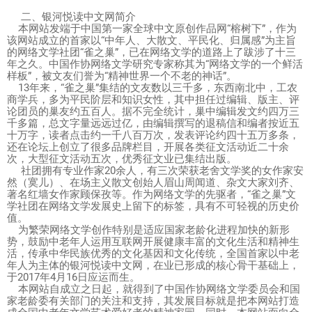
二、银河悦读中文网简介
本网站发端于中国第一家全球中文原创作品网“榕树下”，作为
该网站成立的首家以“中年人、大散文、平民化、归属感”为主旨
的网络文学社团“雀之巢”，已在网络文学的道路上了跋涉了十三
年之久。中国作协网络文学研究专家称其为“网络文学的一个鲜活
样板”，被文友们誉为“精神世界一个不老的神话”。
13年来，“雀之巢”集结的文友数以三千多，东西南北中，工农
商学兵，多为平民阶层和知识女性，其中担任过编辑、版主、评
论团员的巢友约五百人。据不完全统计，巢中编辑发文约四万三
千多篇，总文字量远远过亿，由编辑撰写的退稿信和编者按近五
十万字，读者点击约一千八百万次，发表评论约四十五万多条，
还在论坛上创立了很多品牌栏目，开展各类征文活动近二十余
次，大型征文活动五次，优秀征文业已集结出版。
社团拥有专业作家20余人，有三次荣获老舍文学奖的女作家安
然（寞儿）、在场主义散文创始人眉山周闻道、杂文大家刘齐、
著名红墙女作家顾保孜等。作为网络文学的先驱者，“雀之巢”文
学社团在网络文学发展史上留下的标签，具有不可轻视的历史价
值。
为繁荣网络文学创作特别是适应国家老龄化进程加快的新形
势，鼓励中老年人运用互联网开展健康丰富的文化生活和精神生
活，传承中华民族优秀的文化基因和文化传统，全国首家以中老
年人为主体的银河悦读中文网，在业已形成的核心骨干基础上，
于2017年4月16日应运而生。
本网站自成立之日起，就得到了中国作协网络文学委员会和国
家老龄委有关部门的关注和支持，其发展目标就是把本网站打造