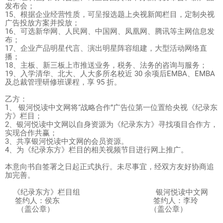
发布会；
15、根据企业经营性质，可呈报选题上央视新闻栏目，定制央视
广告投放方案并投放；
16、可选新华网、人民网、中国网、凤凰网、腾讯等主网信息发
布；
17、企业产品明星代言、演出明星阵容组建，大型活动网络直
播；
18、主板、新三板上市推送业务，税务、法务的咨询与服务；
19、入学清华、北大、人大多所名校近 30 余项后EMBA、EMBA
及总裁管理研修班课程，享 95 折。
乙方：
1、 银河悦读中文网将“战略合作”广告位第一位置给央视《纪录东
方》栏目；
2、银河悦读中文网以自身资源为《纪录东方》寻找项目合作方，
实现合作共赢；
3、共享银河悦读中文网的会员资源。
4、为《纪录东方》栏目的相关视频节目进行网上推广。
本意向书自签署之日起正式执行。未尽事宜，经双方友好协商追
加完善。
《纪录东方》栏目组 银河悦读中文网
签约人：侯东 签约人：李玲
（盖公章） （盖公章）