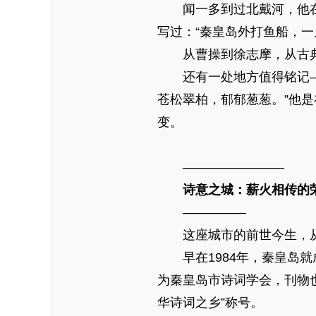
闻一多到过北戴河，他在《
写过：“秦皇岛外打鱼船，一
从曹操到徐志摩，从古典
还有一处地方值得铭记——
苍松翠柏，郁郁葱葱。”他
变。
————————
诗意之城：薪火相传的
—————
这座城市的前世今生，从
早在1984年，秦皇岛就成
为秦皇岛市诗词学会，刊物也
华诗词之乡”称号。