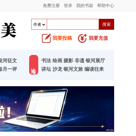
免费注册
登录
我的书架
帮助中心
我要投稿
我要充值
银河征文
书法
绘画
摄影
非遗
银河展厅
论 坛
每月一评
讲坛
沙龙
银河文旅
编读往来