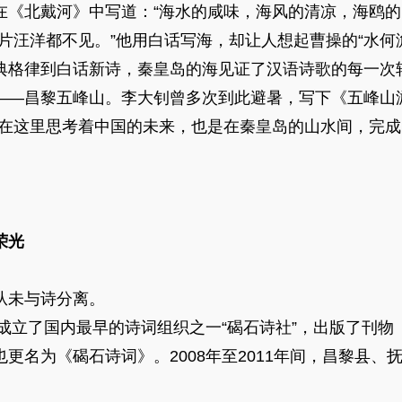
北戴河》中写道：“海水的咸味，海风的清凉，海鸥的
片汪洋都不见。”他用白话写海，却让人想起曹操的“水何
格律到白话新诗，秦皇岛的海见证了汉语诗歌的每一次
昌黎五峰山。李大钊曾多次到此避暑，写下《五峰山游
是在这里思考着中国的未来，也是在秦皇岛的山水间，完
荣光
未与诗分离。
立了国内最早的诗词组织之一“碣石诗社”，出版了刊物《
更名为《碣石诗词》。2008年至2011年间，昌黎县、