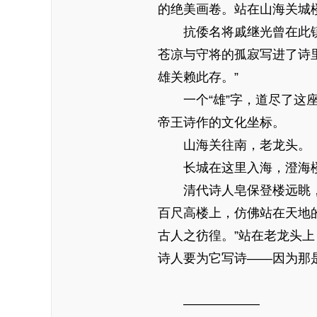
的绝美画卷。站在山海关城
抗倭名将戚继光曾在此镇守
苍凉与守将的孤寂写进了诗
雄关赖此存。”
一个“雄”字，道尽了这座
帝王诗作的文化坐标。
山海关往南，老龙头。
长城在这里入海，澄海楼
清代诗人皂保登楼远眺，写
百尺高楼上，仿佛站在天地
古人之彷徨。”站在老龙头
诗人要为它写诗——因为那
——————