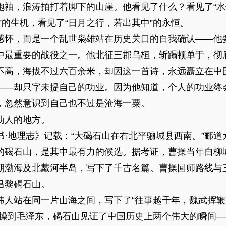
，浪涛拍打着脚下的山崖。他看见了什么？看见了“水
”的生机，看见了“日月之行，若出其中”的永恒。
怀，而是一个乱世枭雄站在历史关口的自我确认——他
最重要的战役之一。他北征三郡乌桓，斩蹋顿单于，彻
不高，海拔不过六百余米，却因这一首诗，永远矗立在中
——却只字未提自己的功业。因为他知道，个人的功业终
，忽然意识到自己也不过是沧海一粟。
人的地方。
地理志》记载：“大碣石山在右北平骊城县西南。”郦道
的碣石山，是其中最有力的候选。据考证，曹操当年自柳
朝渤海及北戴河半岛，写下了千古名篇。曹操回师路线与
昌黎碣石山。
站在同一片山海之间，写下了“往事越千年，魏武挥鞭
曹操到毛泽东，碣石山见证了中国历史上两个伟大的瞬间