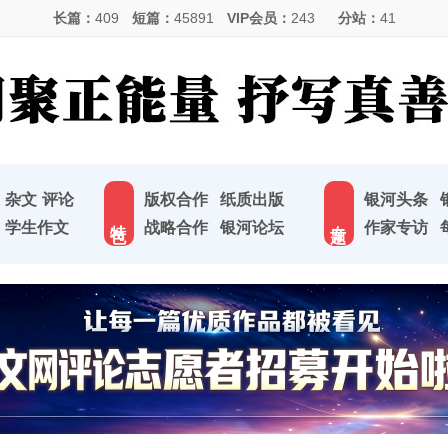
长篇：
409
短篇：
45891
VIP会员：
243
分站：
41
杂文
评论
版权合作
纸质出版
银河头条
特 色
专 题
学生作文
战略合作
银河论坛
作家专访