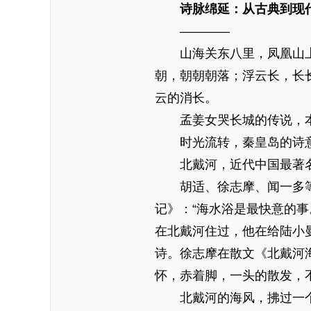
诗脉绵延：从古典到现
————
山海关东八里，凤凰山上，
朝，朝朝朝落；浮云长，长长
云的消长。
孟姜女哭长城的传说，本
时光流转，秦皇岛的诗意
北戴河，近代中国最著名
胡适、徐志摩、闻一多等新
记》：“海水浴是最快意的
在北戴河住过，他在给陆小
诗。徐志摩在散文《北戴河
怀，赤着脚，一头的散发，
北戴河的海风，拂过一个