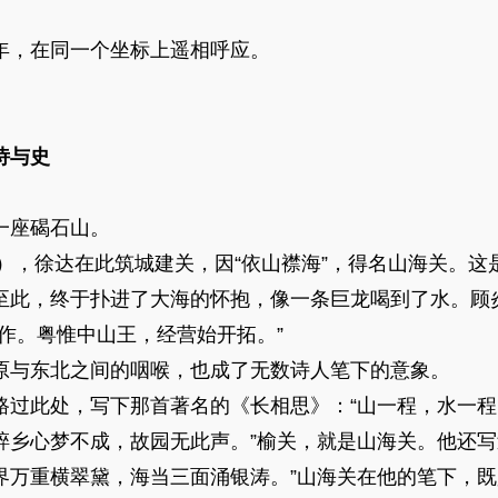
，在同一个坐标上遥相呼应。
诗与史
座碣石山。
），徐达在此筑城建关，因“依山襟海”，得名山海关。这
至此，终于扑进了大海的怀抱，像一条巨龙喝到了水。顾
作。粤惟中山王，经营始开拓。”
与东北之间的咽喉，也成了无数诗人笔下的意象。
此处，写下那首著名的《长相思》：“山一程，水一程
碎乡心梦不成，故园无此声。”榆关，就是山海关。他还写
界万重横翠黛，海当三面涌银涛。”山海关在他的笔下，