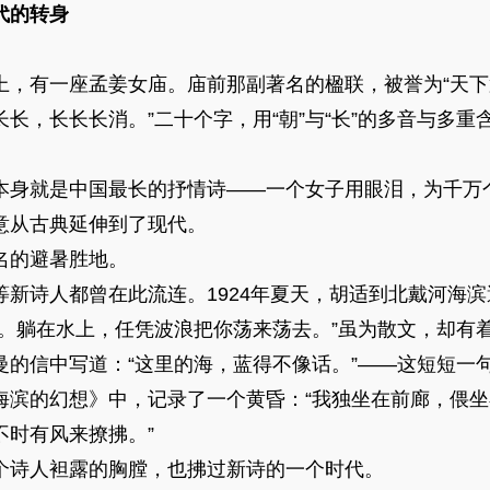
代的转身
有一座孟姜女庙。庙前那副著名的楹联，被誉为“天下第
长，长长长消。”二十个字，用“朝”与“长”的多音与多
身就是中国最长的抒情诗——一个女子用眼泪，为千万
从古典延伸到了现代。
的避暑胜地。
诗人都曾在此流连。1924年夏天，胡适到北戴河海滨
事。躺在水上，任凭波浪把你荡来荡去。”虽为散文，却有
曼的信中写道：“这里的海，蓝得不像话。”——这短短一
海滨的幻想》中，记录了一个黄昏：“我独坐在前廊，偎
不时有风来撩拂。”
诗人袒露的胸膛，也拂过新诗的一个时代。