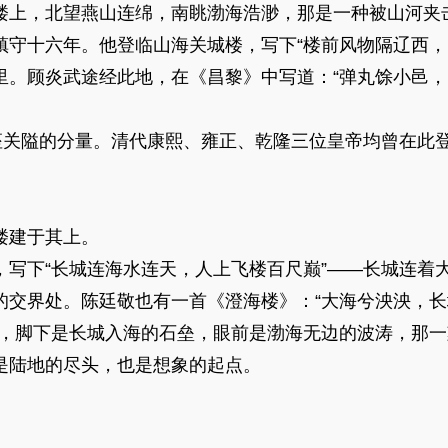
楼上，北望燕山连绵，南眺渤海浩渺，那是一种被山河夹
十六年。他登临山海关城楼，写下“楼前风物隔辽西，
里。顾炎武途经此地，在《昌黎》中写道：“弹丸馀小邑
关隘的分量。清代康熙、雍正、乾隆三位皇帝均曾在此
建于其上。
下“长城连海水连天，人上飞楼百尺巅”——长城连着
的交界处。陈廷敬也有一首《澄海楼》：“大海兮泱泱，
上，脚下是长城入海的石垒，眼前是渤海无边的波涛，那
是陆地的尽头，也是想象的起点。