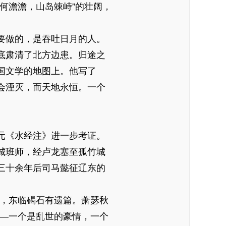
何澹澹，山岛竦峙”的壮阔，
要做的，是吞吐日月的人。
底肃清了北方边患。归途之
国文学的地图上。他写了
会湮灭，而天地永恒。一个
元《水经注》进一步考证。
城班师，经卢龙塞至孤竹城
三十余年后司马懿征辽东的
，东临碣石有遗篇。萧瑟秋
——一个是乱世的豪情，一个