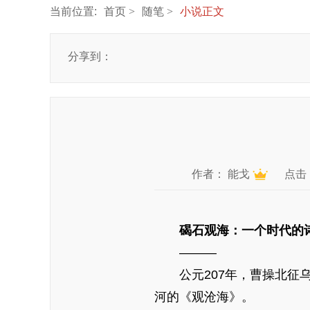
当前位置:
首页
随笔
小说正文
分享到：
作者：
能戈
点击
碣石观海：一个时代的
———
公元207年，曹操北征乌
河的《观沧海》。