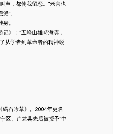
叫声，都使我留恋。”老舍也
澹澹”。
转身。
记》：“五峰山雄峙海滨，
成了从学者到革命者的精神蜕
碣石吟草》。2004年更名
抚宁区、卢龙县先后被授予“中