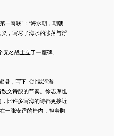
一奇联”：“海水朝，朝朝
重含义，写尽了海水的涨落与浮
个无名战士立了一座碑。
避暑，写下《北戴河游
着散文诗般的节奏。徐志摩也
句，比许多写海的诗都更接近
坐在一张安适的椅内，袒着胸