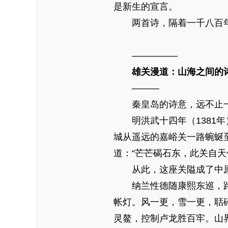
是新生的宣言。
两首诗，隔着一千八百年
—————
雄关漫道：山海之间的
———
秦皇岛的诗意，远不止一
明洪武十四年（1381年
城从遥远的嘉峪关一路蜿蜒
道：“芒芒碣石东，此关自天
从此，这座关隘成了中原
纳兰性德随康熙东巡，路过
帐灯。风一更，雪一更，聒
灵鳌，控制卢龙胜百牢。山