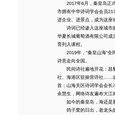
2017年6月，秦皇岛正
市拥有中华诗词学会会员21
进企业、进景点，成为这座
诗词已经渗入这座城市的毛
华夏长城葡萄酒有限公司成立
育列入课程。
2019年，“秦皇山海”
诗意走向全国。
民间诗社遍地开花：昌黎
社、海港区驻操营诗社……
首；山海关区诗词学会会长
余慧生，网络诗友遍布大江
如今的秦皇岛，海还是那
鸽子窝的日出，老龙头的入