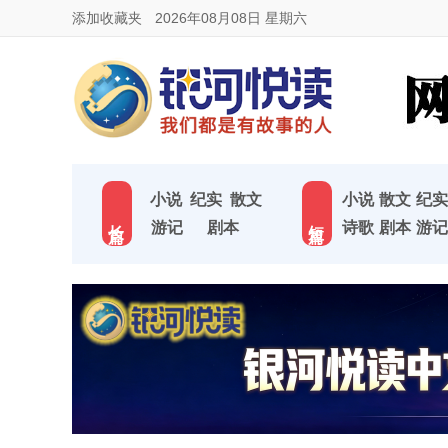
添加收藏夹
2026年08月08日 星期六
小说
纪实
散文
小说
散文
纪实
长 篇
短 篇
游记
剧本
诗歌
剧本
游记