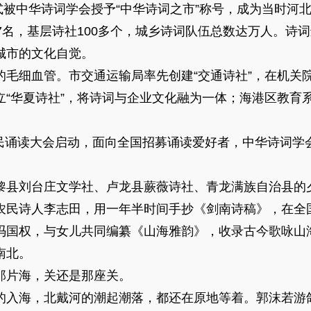
式被中华诗词学会授予“中华诗词之市”称号，成为当时河
7名，基层诗社100多个，城乡诗词队伍总数达万人。诗
城市的文化自觉。
细血管。市交通运输局率先创建“交通诗社”，在机关
“华夏诗社”，将诗词与企业文化融为一体；海港区教育系
全民诵读大会启动，面向全国招募诵读爱好者，中华诗词学
县刘台庄文学社、卢龙县蕨薇诗社、青龙满族自治县的
农民诗人李志田，用一年半时间手抄《剑南诗稿》，在全
冯国权，与女儿共同编纂《山海雅韵》，收录古今歌咏山海
南北。
片海，关还是那座关。
海，北戴河的潮起潮落，都还在原地等着。郭沫若游鸽