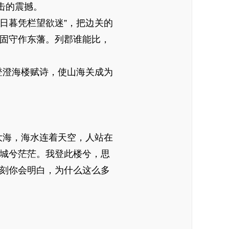
击的震撼。
日暮凭栏望欲迷”，把边关的
，固守作东藩。列郡谁能比，
登澄海楼赋诗，使山海关成为
大海，海水连着天空，人站在
长城兮茫茫。我登此楼兮，思
一刻你会明白，为什么这么多