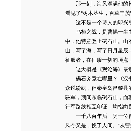
那一刻，海风灌满他的袍袖
看见了“树木丛生，百草丰茂
这不是一个诗人的即兴感
乌桓之战，是曹操一生中
中，他特意登上碣石山。山
山，写了海，写了日月星辰
征服者，在征服一切的顶点
这大概是《观沧海》最动
碣石究竟在哪里？《汉书·
众说纷纭，但秦皇岛昌黎县
驻军，期间东临碣石山，面
行军路线相互印证，均指向
一千八百年后，另一位伟人
风今又是，换了人间。”从