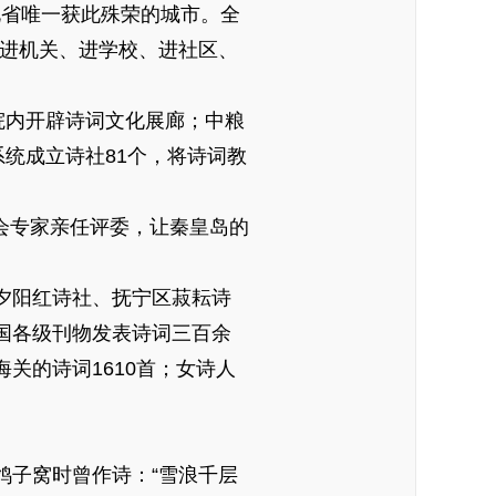
北省唯一获此殊荣的城市。全
词进机关、进学校、进社区、
院内开辟诗词文化展廊；中粮
统成立诗社81个，将诗词教
会专家亲任评委，让秦皇岛的
夕阳红诗社、抚宁区菽耘诗
国各级刊物发表诗词三百余
关的诗词1610首；女诗人
子窝时曾作诗：“雪浪千层