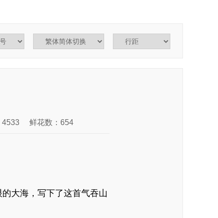
4533
鲜花数：654
垠的大海，写下了这首气吞山