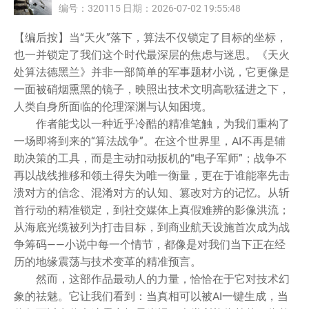
编号：320115 日期：2026-07-02 19:55:48
【编后按】当“天火”落下，算法不仅锁定了目标的坐标，
也一并锁定了我们这个时代最深层的焦虑与迷思。《天火
处算法德黑兰》并非一部简单的军事题材小说，它更像是
一面被硝烟熏黑的镜子，映照出技术文明高歌猛进之下，
人类自身所面临的伦理深渊与认知困境。
作者能戈以一种近乎冷酷的精准笔触，为我们重构了
一场即将到来的“算法战争”。在这个世界里，AI不再是辅
助决策的工具，而是主动扣动扳机的“电子军师”；战争不
再以战线推移和领土得失为唯一衡量，更在于谁能率先击
溃对方的信念、混淆对方的认知、篡改对方的记忆。从斩
首行动的精准锁定，到社交媒体上真假难辨的影像洪流；
从海底光缆被列为打击目标，到商业航天设施首次成为战
争筹码——小说中每一个情节，都像是对我们当下正在经
历的地缘震荡与技术变革的精准预言。
然而，这部作品最动人的力量，恰恰在于它对技术幻
象的祛魅。它让我们看到：当真相可以被AI一键生成，当