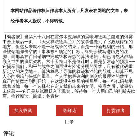
本网站作品著作权归作者本人所有，凡发表在网站的文章，未
经作者本人授权，不得转载。
【编者按】
当第六十八回在霍尔木兹海峡的晨曦与德黑兰隧道的薄雾
中合上最后一页，《天火算法德黑兰》的故事也走到了它必须停顿的
地方。但这从来就不是一场战争的结束，而是一种新规则的开始。那
些被钻地弹击穿的工事和被AI锁定的目标，终究会被写进历史的注
脚；而那套在百日硝烟中完成终极淬炼的算法逻辑，却已悄然从战场
嵌入世界的底层架构。六十天窗口不是倒计时，而是新常态的预演——
它提示我们，和平与战争之间再没有泾渭分明的界线，只有被代码重
新定义的灰度地带。算法算尽了导弹的轨迹和油轮的航线，却算不尽
人心的幽暗与抉择的重量。当人类把最锋利的剑交给最理性的数字，
真正的博弈才刚刚开始：在这场没有终局的棋局里，每一行代码都承
载着道德，每一个选择都在定义我们未来的文明。掩卷之后，故事仍
未落幕——它只是从纸面跃入了现实，等待每一个人用自己的判断去续
写。推荐阅读。编辑：冬青树
加入收藏
送鲜花
打赏作者
目录
评论