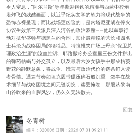
令人窒息，“阿尔马斯”导弹撕裂钢铁的精准与西蒙中校炮
塔炸飞的残酷画面，以近乎纪实文学的笔力将现代战争的
恐怖赤裸呈现；而比战场更凶险的，是内塔尼亚胡在停火
协议生效第三天派兵深入河谷的政治豪赌——他以军事行
动对抗华盛顿与德黑兰的合围，却让最精锐的营长和四名
士兵沦为战略困局的牺牲品。特拉维夫广场上母亲“保卫总
理政治生涯”的泣血控诉、耶路撒冷办公室里三份文件拼出
的弹药枯竭与外交孤立，以及最后六岁女孩手中那朵枯萎
野花的静默意象，将战争、谎言与政治代价的链条钉入读
者骨髓。通篇节奏如坦克履带碾压碎石般沉重，叙事在战
术细节与战略困境之间无缝切换，读罢掩卷，那股从黎南
山谷吹来的血腥风沙，仍久久无法散去。
回复
冬青树
编号：320006 日期：2026-07-01 09:21:11