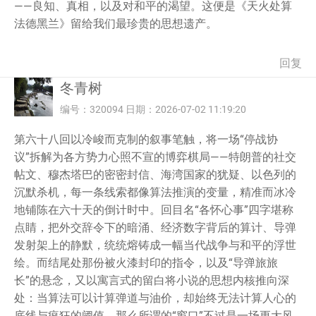
——良知、真相，以及对和平的渴望。这便是《天火处算
法德黑兰》留给我们最珍贵的思想遗产。
回复
冬青树
编号：320094 日期：2026-07-02 11:19:20
第六十八回以冷峻而克制的叙事笔触，将一场“停战协
议”拆解为各方势力心照不宣的博弈棋局——特朗普的社交
帖文、穆杰塔巴的密密封信、海湾国家的犹疑、以色列的
沉默杀机，每一条线索都像算法推演的变量，精准而冰冷
地铺陈在六十天的倒计时中。回目名“各怀心事”四字堪称
点睛，把外交辞令下的暗涌、经济数字背后的算计、导弹
发射架上的静默，统统熔铸成一幅当代战争与和平的浮世
绘。而结尾处那份被火漆封印的指令，以及“导弹旅旅
长”的悬念，又以寓言式的留白将小说的思想内核推向深
处：当算法可以计算弹道与油价，却始终无法计算人心的
底线与疯狂的阈值，那么所谓的“窗口”不过是一场更大风