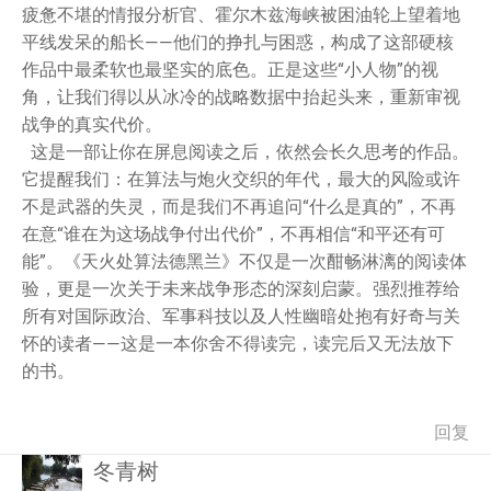
疲惫不堪的情报分析官、霍尔木兹海峡被困油轮上望着地
平线发呆的船长——他们的挣扎与困惑，构成了这部硬核
作品中最柔软也最坚实的底色。正是这些“小人物”的视
角，让我们得以从冰冷的战略数据中抬起头来，重新审视
战争的真实代价。
这是一部让你在屏息阅读之后，依然会长久思考的作品。
它提醒我们：在算法与炮火交织的年代，最大的风险或许
不是武器的失灵，而是我们不再追问“什么是真的”，不再
在意“谁在为这场战争付出代价”，不再相信“和平还有可
能”。《天火处算法德黑兰》不仅是一次酣畅淋漓的阅读体
验，更是一次关于未来战争形态的深刻启蒙。强烈推荐给
所有对国际政治、军事科技以及人性幽暗处抱有好奇与关
怀的读者——这是一本你舍不得读完，读完后又无法放下
的书。
回复
冬青树