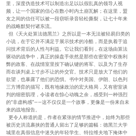
里，深度伪造技术可以制造出足以以假乱真的领导人视
频，让一个国家的信心在数小时内土崩瓦解；在这里，盟
友之间的信任可以被一段窃听录音轻松撕裂，让七十年来
的战略默契付诸东流。
但《天火处算法德黑兰》之所以是一本无法被轻易归类的
小说，在于它并不满足于展示技术的冷酷，而是执着于追
问技术背后的人性与利益。它让我们看到，在这场由算法
驱动的战争中，真正的操盘手依然是那些在密室中权衡利
弊的政客、在战情室里按下确认键的将军、以及为了生存
而在谈判桌上寸步不让的外交官。技术只是放大了他们的
欲望，也暴露了他们的恐惧。书中对美国、伊朗、以色列
三方博弈的描写，既有地缘政治的宏大格局，又有密室谈
判的细密肌理，令读者在惊心动魄之余，感受到一种强烈
的“非虚构感”——这不仅仅是一个故事，更像是一份来自未
来的战地报告。
更令人称道的是，作者在紧张的情节推进中，始终为那些
被历史洪流裹挟的普通人留出了足够的篇幅：德黑兰大学
城里在真假信息中迷失的年轻学生、特拉维夫地下掩体中