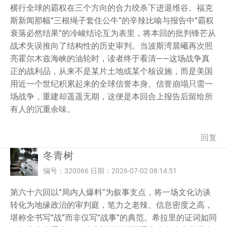
横行全球的霸权在三个方向的合力绞杀下进退维谷。福克
斯新闻那幅“三根绳子套住公牛”的辛辣比喻与报告中“霸权
衰落必然结果”的冷峻结论互为表里，将本回的批判锋芒从
战术失误推向了结构性的历史审判。当波斯湾晨曦再次照
亮霍尔木兹海峡的油轮时，读者终于看清——这场战争真
正的战利品，从来不是某片土地或某个核设施，而是美国
用近一个世纪积累起来的全球信誉本身。信誉崩塌只需一
场战争，重建却遥遥无期，这便是本回合上报告后留给所
有人的沉重余味。
回复
冬青树
编号：320066 日期：2026-07-02 08:14:51
第六十六回以“局内人爆料”为叙事支点，将一场文化访谈
转化为地缘政治的审判庭，笔力之老辣、信息密度之高，
堪称全书写“战”而非仅写“战事”的典范。希拉里的证词如同