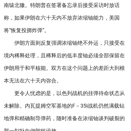
南辕北辙。特朗普在签署备忘录后接受采访时放话
称，如果伊朗在六十天内不放弃浓缩铀能力，美国
将“恢复投掷炸弹”。
伊朗方面则反复强调浓缩铀绝不外运，只接受在
境内稀释处理，且稀释后的低丰度铀必须全部保留在
伊朗用于和平核能。双方在这个问题上的差距大到根
本无法在六十天内弥合。
更令人忧虑的是，以色列战机的挂弹待命状态从
未解除。内瓦提姆空军基地的F－35I战机仍然满载钻
地弹和精确制导弹药，随时准备在浓缩铀谈判破裂的
那一刻扑向伊朗核设施。