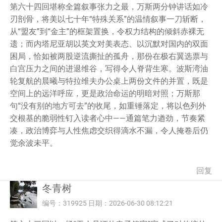
第六十四回堪称全篇叙事张力之最，万斯两分钟讲话如冷
刃剖骨，将美以七十年“特殊关系”的温情叙事一刀斩断，
从“盟友”到“金主”的框架置换，令权力结构的倾斜赤裸无
遗；而内塔尼亚胡以英文对美表态、以沉默对国内的双面
困局，恰如被两股逆流撕扯的孤舟，那份在极右翼选票与
白宫压力之间的进退维谷，写得令人脊背生寒。波斯湾油
轮复航的晨曦与特拉维夫办公桌上两份文件的并置，既是
空间上的远洋呼应，更是政治命运的明暗对照；万斯那
句“没有别的地方可去”的收尾，如重锤落定，将以色列外
交根基的脆弱性钉入读者心中——通篇笔力遒劲，节奏紧
凑，政治博弈与人性焦虑交织得滴水不漏，令人掩卷后仍
觉余波未平。
回复
冬青树
编号：319925 日期：2026-06-30 08:12:21