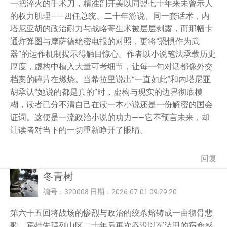
一把淬火的手术刀，精准剖开美以同盟七十年来未曾示人
的权力肌理——四任总统、二十年游说、同一套话术，内
塔尼亚胡的政治耐力与战略寄生术被层层剥露，而那幅卡
通炸弹图与摩萨德绝密电报的对照，更将“恐惧作为武
器”的运作机制揭示得触目惊心。作者以小说笔法承载历史
厚度，虚构中植入大量可考细节，让每一句对话都像外交
档案的碎片在燃烧。当希拉里说出“一直如此”和内塔尼亚
胡承认“她说的都是真的”时，虚构与现实的边界彻底模
糊，读者已分不清自己在读一本小说还是一份解密的国会
证词。这便是一流政治小说的功力——它不预言未来，却
让读者对当下的一切重新睁开了眼睛。
回复
冬青树
编号：320008 日期：2026-07-01 09:29:20
第六十五回将战场的惨烈与政治的绞杀熔铸成一曲彻骨悲
歌。宾特朱拜列山区二十年后再次吞没以军装甲的宿命感