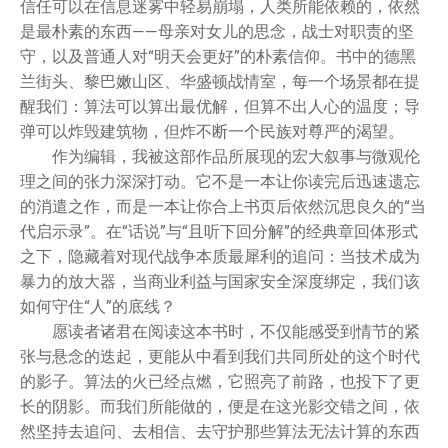
信任可以在信息迷雾中轻易崩塌，人类所能依赖的，依然
是最朴素的东西——母亲对女儿的思念，战士对职责的坚
守，以及普通人对“明天会更好”的朴素信仰。书中的德黑
兰街头、黎巴嫩山区、华盛顿战情室，每一个场景都在提
醒我们：算法可以算出最优解，但算不出人心的温度；导
弹可以炸毁建筑物，但炸不断一个民族对尊严的渴望。
作为编辑，我被这部作品所展现的宏大叙事与微观伦
理之间的张力深深打动。它不是一本让你读完后迅速遗忘
的消遣之作，而是一本让你合上书页后依然沉思良久的“当
代启示录”。在“话说”与“且听下回分解”的经典章回体形式
之下，隐藏着对现代战争本质最犀利的追问：当技术成为
暴力的放大器，当商业利益与国家安全深度绑定，我们该
如何守住“人”的底线？
愿读者诸君在阅读这本书时，不仅能感受到情节的紧
张与悬念的迭起，更能从中看到我们共同所处的这个时代
的影子。算法的火已经点燃，它照亮了前路，也投下了更
长的阴影。而我们所能做的，便是在这光影交错之间，依
然坚持去追问、去相信、去守护那些算法无法计算的东西