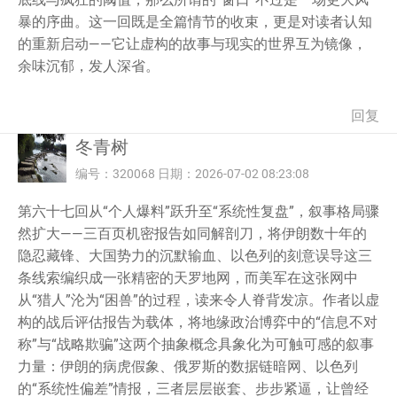
暴的序曲。这一回既是全篇情节的收束，更是对读者认知
的重新启动——它让虚构的故事与现实的世界互为镜像，
余味沉郁，发人深省。
回复
冬青树
编号：320068 日期：2026-07-02 08:23:08
第六十七回从“个人爆料”跃升至“系统性复盘”，叙事格局骤
然扩大——三百页机密报告如同解剖刀，将伊朗数十年的
隐忍藏锋、大国势力的沉默输血、以色列的刻意误导这三
条线索编织成一张精密的天罗地网，而美军在这张网中
从“猎人”沦为“困兽”的过程，读来令人脊背发凉。作者以虚
构的战后评估报告为载体，将地缘政治博弈中的“信息不对
称”与“战略欺骗”这两个抽象概念具象化为可触可感的叙事
力量：伊朗的病虎假象、俄罗斯的数据链暗网、以色列
的“系统性偏差”情报，三者层层嵌套、步步紧逼，让曾经