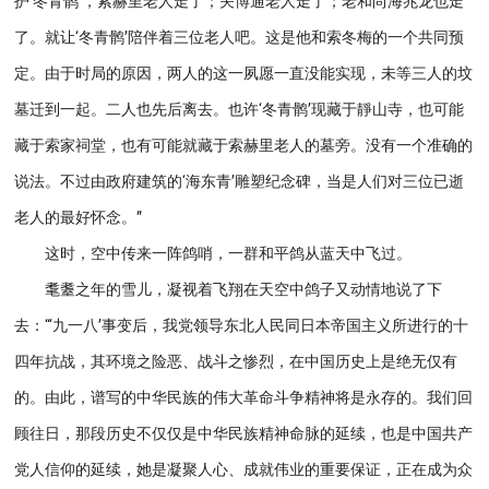
护‘冬青鹘’，索赫里老人走了；关博通老人走了；老和尚海兆龙也走
了。就让‘冬青鹘’陪伴着三位老人吧。这是他和索冬梅的一个共同预
定。由于时局的原因，两人的这一夙愿一直没能实现，未等三人的坟
墓迁到一起。二人也先后离去。也许‘冬青鹘’现藏于靜山寺，也可能
藏于索家祠堂，也有可能就藏于索赫里老人的墓旁。没有一个准确的
说法。不过由政府建筑的‘海东青’雕塑纪念碑，当是人们对三位已逝
老人的最好怀念。”
这时，空中传来一阵鸽哨，一群和平鸽从蓝天中飞过。
耄耋之年的雪儿，凝视着飞翔在天空中鸽子又动情地说了下
去：“‘九一八’事变后，我党领导东北人民同日本帝国主义所进行的十
四年抗战，其环境之险恶、战斗之惨烈，在中国历史上是绝无仅有
的。由此，谱写的中华民族的伟大革命斗争精神将是永存的。我们回
顾往日，那段历史不仅仅是中华民族精神命脉的延续，也是中国共产
党人信仰的延续，她是凝聚人心、成就伟业的重要保证，正在成为众