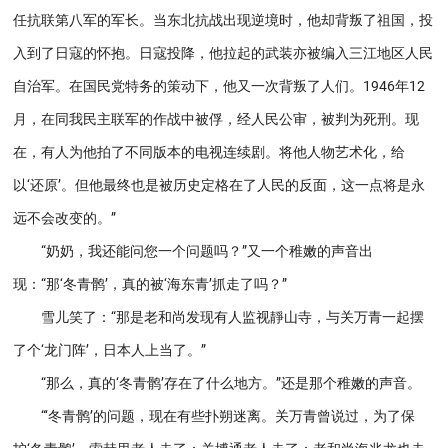
任抗联第八军的军长。当东北抗战出现逆境时，他却背叛了祖国，投
入到了日寇的怀抱。日寇投降，他拉起的武装亦被编入三江地区人民
自治军。在国民党特务的策动下，他又一次背叛了人们。1946年12
月，在同我民主联军的作战中被俘，经人民公审，被判为死刑。现
在，有人为他拍了不同版本的电视连续剧。将他人物艺术化，给
以‘还原’。但他最终也是被历史定格在了人民的反面，这一点将是永
远不会改变的。”
“奶奶，我还能问您一个问题吗？”又一个稚嫩的声音出
现：“那‘冬青鹘’，真的被‘海东青’抓走了吗？”
雪儿笑了：“那是老和尚发现有人监视靜山寺，与关万青一起摆
了个‘龙门阵’，日本人上当了。”
“那么，真的‘冬青鹘’存在了什么地方。”还是那个稚嫩的声音。
“‘冬青鹘’的问题，现在有些扑朔迷离。关万青曾说过，为了保