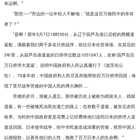
幸运啊。”
“那您——”旁边的一位年轻人不解地：“就是这百万难民中的幸存
者了？”
“是啊！那年5月7日18时30分，从辽宁葫芦岛港口启程的两艘遣
返船，满载着我们两千多名日侨战俘，前往日本佐世保港。在其后的
3年里，从葫芦岛港遣返的日侨俘总数达1051047人，史称‘葫芦岛百
万日侨俘大遣返’。说明中国政府和人民认真履行了《波茨坦公
告》。70多年前，中国政府和人民尽其所能帮助百万日侨俘回国，体
现了受尽战争苦难的中国人民的博大胸怀……
苦难的岁月，渐被人遗忘。那些被历史上被称为残留夫人，残留
遗孤，有一些被饿死冻死在逃亡的路上；也有数千遗孤，被东北农民
收养。当时的中国政府更是花费上亿经费将他们连同日本的侨俘人道
遣送回国。日本侵华战争，给中华民族造成深重的苦难，然而中国人
以德报怨，以善良他们的人性，挽救了百万日本人的生命啊。”