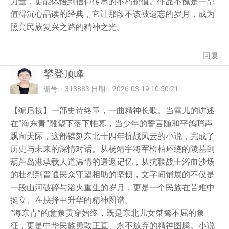
力量，更能体悟到信仰传承的不朽价值。作品不愧是一部
值得沉心品读的经典，它让那段不该被遗忘的岁月，成为
照亮民族复兴之路的精神之光。
回复
攀登顶峰
编号：313883 日期：2026-03-19 10:50:21
【编后按】一部史诗终章，一曲精神长歌。当雪儿的讲述
在“海东青”雕塑下落下帷幕，当少年的誓言随和平鸽哨声
飘向天际，这部镌刻东北十四年抗战风云的小说，完成了
历史与未来的深情对话。从杨靖宇将军松柏环绕的陵墓到
葫芦岛港承载人道温情的遣返记忆，从抗联战士浴血沙场
的壮烈到普通民众守望相助的坚韧，文字间铺展的不仅是
一段山河破碎与浴火重生的岁月，更是一个民族在苦难中
挺立、在抉择中升华的精神图谱。
“海东青”的意象贯穿始终，既是东北儿女桀骜不屈的象
征，更是中华民族勇敢正直、永不放弃的精神图腾。小说