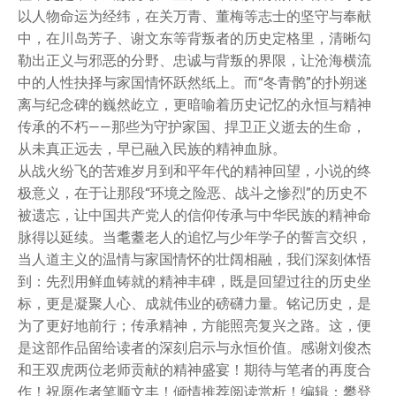
以人物命运为经纬，在关万青、董梅等志士的坚守与奉献
中，在川岛芳子、谢文东等背叛者的历史定格里，清晰勾
勒出正义与邪恶的分野、忠诚与背叛的界限，让沧海横流
中的人性抉择与家国情怀跃然纸上。而“冬青鹘”的扑朔迷
离与纪念碑的巍然屹立，更暗喻着历史记忆的永恒与精神
传承的不朽——那些为守护家国、捍卫正义逝去的生命，
从未真正远去，早已融入民族的精神血脉。
从战火纷飞的苦难岁月到和平年代的精神回望，小说的终
极意义，在于让那段“环境之险恶、战斗之惨烈”的历史不
被遗忘，让中国共产党人的信仰传承与中华民族的精神命
脉得以延续。当耄耋老人的追忆与少年学子的誓言交织，
当人道主义的温情与家国情怀的壮阔相融，我们深刻体悟
到：先烈用鲜血铸就的精神丰碑，既是回望过往的历史坐
标，更是凝聚人心、成就伟业的磅礴力量。铭记历史，是
为了更好地前行；传承精神，方能照亮复兴之路。这，便
是这部作品留给读者的深刻启示与永恒价值。感谢刘俊杰
和王双虎两位老师贡献的精神盛宴！期待与笔者的再度合
作！祝愿作者笔顺文丰！倾情推荐阅读赏析！编辑：攀登