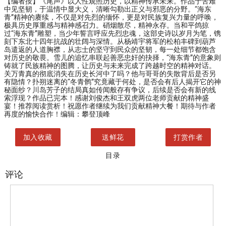
【编者按】
《尾声》以人性观照历史，以精神传承未来。作品于苦难
中见坚韧，于温情中显大义，清晰勾勒出正义与邪恶的分野。“海东
青”精神的赓续，不仅是对先烈的缅怀，更是对民族复兴力量的呼唤，
极具历史厚重感与精神感召力。硝烟散尽，精神永存。当和平鸽掠
过“海东青”雕塑，当少年誓言呼应先烈忠魂，这部史诗以岁月为笔，镌
刻下东北十四年抗战的壮阔与深情。从杨靖宇将军的松柏丰碑到葫芦
岛遣返的人道胸襟，从志士的坚守到民众的坚韧，每一处细节都饱含
对历史的敬畏。雪儿的追忆串联起善恶忠奸的抉择，“海东青”的意象则
铸就了民族精神的图腾，让历史与未来完成了跨越时空的精神对话。
关万青真的彻底消失在历史长河中了吗？他与哥哥的失散背后是否另
有隐情？扑朔迷离的“冬青鹘”究竟藏于何处，是否会有后人揭开它的神
秘面纱？川岛芳子的结局真如传闻般存有争议，后续是否会有新的线
索浮现？作品已完本！感谢刘俊杰和王双虎两位老师贡献的精神盛
宴！推荐阅读赏析！祝愿作者继续为我们贡献精神大餐！期待与作者
再度的愉快合作！编辑：攀登顶峰
加入收藏
送鲜花
打赏作者
目录
评论