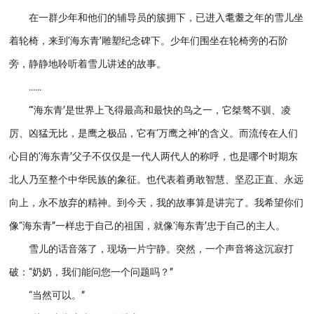
在一群少年和他们的辅导员的簇拥下，已进入耄耋之年的雪儿坐
着轮椅，来到‘海东青’雕塑纪念碑下。少年们围坐在轮椅旁的石阶
旁，静静地聆听着雪儿讲述的故事。
……
“‘海东青’是世界上飞得最高和最快的鸟之一，它桀骜不驯、凌
厉、凶猛无比，是鹰之极品，它有‘万鹰之神’的含义。而流传在人们
心目的‘海东青’父子不仅仅是一代人两代人的称呼，也是哪个时期东
北人乃至整个中华民族的象征。也代表着勇敢智慧、坚忍正直、永远
向上，永不放弃的精神。到今天，我的故事算是讲完了。我希望你们
像“海东青”一样忠于自己的祖国，就像‘海东青’忠于自己的主人。
雪儿的话音落了，现场一片宁静。突然，一个声音将这沉寂打
破：“奶奶，我们能问您一个问题吗？”
“当然可以。”