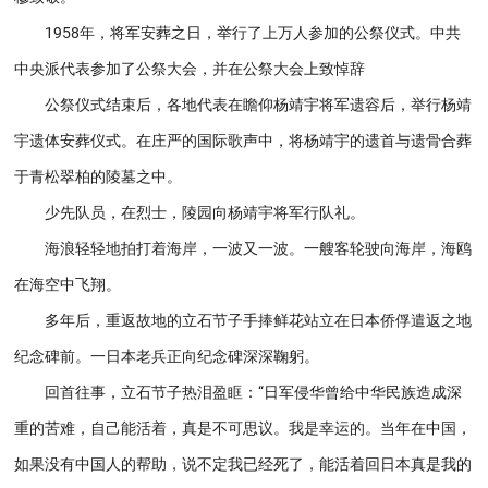
1958年，将军安葬之日，举行了上万人参加的公祭仪式。中共
中央派代表参加了公祭大会，并在公祭大会上致悼辞
公祭仪式结束后，各地代表在瞻仰杨靖宇将军遗容后，举行杨靖
宇遗体安葬仪式。在庄严的国际歌声中，将杨靖宇的遗首与遗骨合葬
于青松翠柏的陵墓之中。
少先队员，在烈士，陵园向杨靖宇将军行队礼。
海浪轻轻地拍打着海岸，一波又一波。一艘客轮驶向海岸，海鸥
在海空中飞翔。
多年后，重返故地的立石节子手捧鲜花站立在日本侨俘遣返之地
纪念碑前。一日本老兵正向纪念碑深深鞠躬。
回首往事，立石节子热泪盈眶：“日军侵华曾给中华民族造成深
重的苦难，自己能活着，真是不可思议。我是幸运的。当年在中国，
如果没有中国人的帮助，说不定我已经死了，能活着回日本真是我的