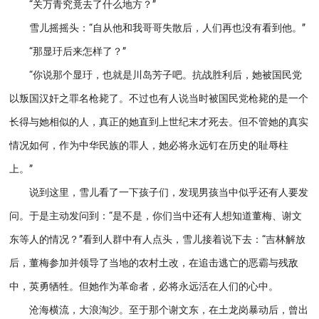
“关万青究竟去了什么地方？”
雪儿摇摇头：“自从他和我哥哥失散后，人们再也没有看到他。”
“那显玗后来怎样了？”
“你说那个显玗，也就是川岛芳子吧。抗战胜利后，她被国民党
以叛国汉奸之罪名枪毙了。不过也有人说当时被国民党枪毙的是一个
长得与她相似的人，真正的她直到上世纪末才死去。但不管她的真实
情况如何，作为中华民族的罪人，她必将永远钉在历史的耻辱柱
上。”
说到这里，雪儿看了一下孩子们，发现男孩当中似乎还有人要发
问。于是主动发问到：“是不是，你们当中还有人想知道董梅、谢文
东等人的情况？”看到人群中有人点头，雪儿接着说下去：“吉林解放
后，董梅参加并领导了当地的农村土改，在追击逃亡的恶霸与残敌
中，英勇牺牲。但她作为革命者，必将永远活在人们的心中。
沧海横流，大浪淘沙。至于那个谢文东，在土龙岗暴动后，曾出