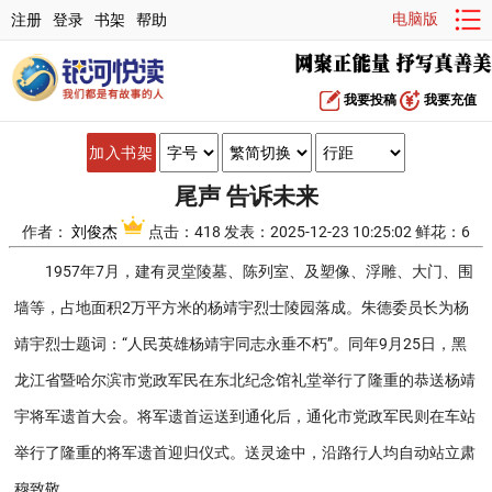
电脑版
注册
登录
书架
帮助
我要投稿
我要充值
加入书架
尾声 告诉未来
作者：
刘俊杰
点击：418 发表：2025-12-23 10:25:02 鲜花：6
1957年7月，建有灵堂陵墓、陈列室、及塑像、浮雕、大门、围
墙等，占地面积2万平方米的杨靖宇烈士陵园落成。朱德委员长为杨
靖宇烈士题词：“人民英雄杨靖宇同志永垂不朽”。同年9月25日，黑
龙江省暨哈尔滨市党政军民在东北纪念馆礼堂举行了隆重的恭送杨靖
宇将军遗首大会。将军遗首运送到通化后，通化市党政军民则在车站
举行了隆重的将军遗首迎归仪式。送灵途中，沿路行人均自动站立肃
穆致敬。