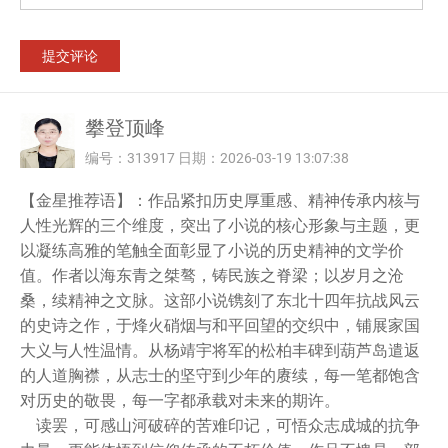
攀登顶峰
编号：313917 日期：2026-03-19 13:07:38
【金星推荐语】：作品紧扣历史厚重感、精神传承内核与
人性光辉的三个维度，突出了小说的核心形象与主题，更
以凝练高雅的笔触全面彰显了小说的历史精神的文学价
值。作者以海东青之桀骜，铸民族之脊梁；以岁月之沧
桑，续精神之文脉。这部小说镌刻了东北十四年抗战风云
的史诗之作，于烽火硝烟与和平回望的交织中，铺展家国
大义与人性温情。从杨靖宇将军的松柏丰碑到葫芦岛遣返
的人道胸襟，从志士的坚守到少年的赓续，每一笔都饱含
对历史的敬畏，每一字都承载对未来的期许。
读罢，可感山河破碎的苦难印记，可悟众志成城的抗争