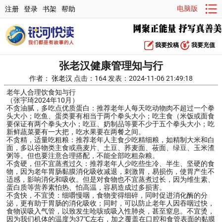
电脑版
注册
登录
书架
帮助
我要投稿
我要充值
张老汉健康管理知与行
作者：
张老汉
点击：164 发表：2024-11-06 21:49:18
老年人合理饮食知与行
（张宇琦2024年10月）
不贪油腻，多吃点优质蛋白：推荐老年人每天吃动物肉不超过一个拳
头大小；吃鱼、蛋类要有相当于两个拳头大小；吃主食（米饭或面食
要保证有两个拳头大小；吃豆、奶制品等要不少于五个拳头大小；吃
新鲜蔬菜要有一大把，吃水果要在两餐之间。
不贪精，适量吃粗粮：推荐老年人主食少吃精细粮，如精制大米和白
面，多以谷物类主食或燕麦片、土豆、荞麦面、莜面、绿豆、玉米渣
粥等。但也要注意合理搭配，不能全部吃粗杂粮。
不贪硬，但不宜蒸煮过久：推荐老年人少吃些生冷、半生、坚硬的食
物，因为老年胃肠黏膜消化吸收减退，刺激胃，易损伤，使胃产生不
适感，影响消化和吸收。但是对食物也不宜蒸煮过长，因为维生素、
蛋白质等营养素怕热、怕高温，容易造成过多损害。
不贪快，不宜烫：细嚼慢咽，食物变得细碎，同时促进消化酶的分
泌，更有助于胃肠的消化吸收；同时，可以防止老年人因吞咽过快，
食物误吸入气管，以致发生呛咳或吸入性肺炎，甚至窒息。不宜烫，
因为我们机体的温度为37℃左右，加之覆盖在口腔和食管表面的黏膜