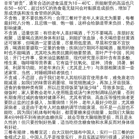
非常“娇贵”，通常合适的进食温度为10～40℃，所能耐受的高温也只
在50～60℃，超过65℃的热食毫无疑问会对黏膜造成损伤，增加了
形成溃疡和发生食管癌的风险。
不贪饱，更不要饥饱不均：合理三餐对于老年人来说尤为重要，每餐
最好吃八分饱，且忌饿一顿、饱一顿，这样会给肠道带来负担，势必
影响健康。
不贪酒，适量饮茶：有些老年人喜好喝酒，千万不要喝高，亲朋好友
相聚，适量喝点酒对身体有好益，则能扩张血脉，冬天喝些姜丝黄酒
还可驱寒，但喝酒一定要适量，尽量用低度酒。早晨和空腹不宜饮
酒，喝酒前要摄取一定量的食物；疾病治疗期间不能喝酒，服用药物
时也不能喝酒，尤其吃头孢类抗菌药物要禁酒。茶叶产于中国，民间
说：开门七件事，柴米油盐酱醋茶。现代研究显示茶叶含有茶多酚、
维生素、咖啡咽等营养素，它有益于抗氧化、提神、消食、消暑、解
渴、利尿等功能。对老年来白天（尤其是上午）与亲朋相聚淡茶一壶
述家常。当然，对睡眠障碍者慎也！
不贪咸，不恋甜，由于我们老年人其组织器官使用多年，难免衰老功
能减退，如我们的味蕾容易萎缩、味觉细胞减少，再加上牙齿脱落、
进食的食物种类有限，所以总觉得饭菜“缺滋少味”，导致多加盐。在
做饭时，家人要教会老年人使用瓶盖或汤勺来控制调味品的量，否则
长期食用过咸的食物对健康不利。尤其有肾病、高血压等慢性病者更
要防止盐的过多摄入，加重病情！另外，老年人最好少吃甜，尤其糖
尿病者，这是由于老年人对血糖的调节功能衰退。但不是一点甜也不
能吃，因为我们机体每时每刻，都需要糖来提供能量，如我们大脑如
果4分钟得不到有效的血糖供应，就会导致大脑细胞受损，而且是永
久性的！但只要控制好热量，适当吃些含糖食物和水果反而对身体很
有好处。
三餐有规律，晚餐宜迟：自大汉朝代颁布中国人：实行一日三餐的饮
食模式之后，中国人几乎是按章实行，并且实践证明行得通，还较好