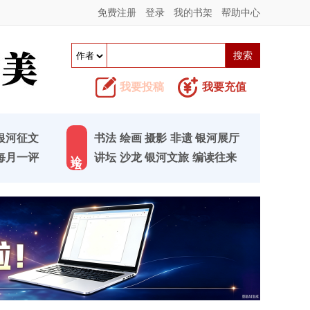
免费注册
登录
我的书架
帮助中心
我要投稿
我要充值
银河征文
书法
绘画
摄影
非遗
银河展厅
论 坛
每月一评
讲坛
沙龙
银河文旅
编读往来