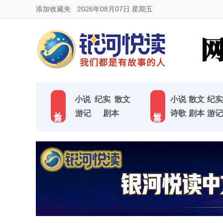
添加收藏夹
2026年08月07日 星期五
小说
纪实
散文
小说
散文
纪实
长 篇
短 篇
游记
剧本
诗歌
剧本
游记