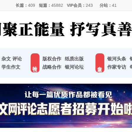
长篇：
409
短篇：
45882
VIP会员：
243
分站：
41
杂文
评论
版权合作
纸质出版
银河头条
特 色
专 题
学生作文
战略合作
银河论坛
作家专访