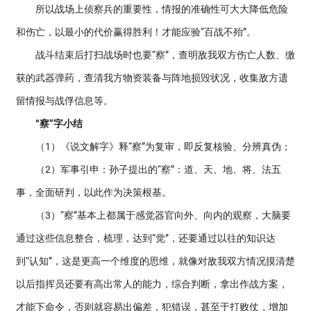
所以战场上侦察兵的重要性，情报的准确性可大大降低危险
和伤亡，以最小的代价赢得胜利！才能应验“百战不殆”。
战斗结束后打扫战场时也要“察”，查明敌我双方伤亡人数、缴
获的武器弹药，查清我方物资装备与阵地损毁状况，收集敌方遗
留情报与战俘信息等。
“察”字小结
（1）《说文解字》释“察”为复审，即反复核验、分辨真伪；
（2）军事引申：孙子提出的“察”：道、天、地、将、法五
事，全面研判，以此作为决策根基。
（3）“察”基本上都属于感觉器官向外、向内的观察，大脑要
通过这些信息整合，梳理，达到“觉”，还要通过以往的知识达
到“认知”，这是更高一个维度的思维，就像对敌我双方情况摸清楚
以后指挥员还要有高出常人的能力，综合判断，拿出作战方案，
才能下命令，否则就容易出偏差，犯错误，甚至于打败仗，增加