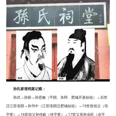
孙氏家谱档案记载：
孙武→孙膑→孙思敏（平阴、东阿、肥城开基始祖）→后世
迁江苏淮阴→孙书中（江苏淮阴迁肥城始祖）→15世曾祖父（培
字辈）→16世祖父孙传龄（传字辈）→17世父亲孙业旺（业字