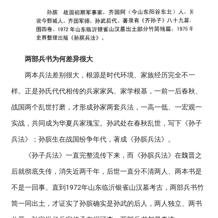
两部兵书为何差异很大
两本兵法差别很大，根源是时代环境、家族经历完全不一
样。正是孙氏代代相传的兵家家风、家学根基，一前一后春秋、
战国两个乱世打磨，才形成孙家两套兵法，一高一低、一宏观一
实战，共同成为华夏兵家瑰宝。孙武处在春秋乱世，写下《孙子
兵法》；孙膑生在战国纷争年代，著成《孙膑兵法》。
《孙子兵法》一直完整流传下来，而《孙膑兵法》在魏晋之
后就彻底失传，消失近两千年，后世一直分不清两人、两本书是
不是一回事。直到1972年山东临沂银雀山汉墓考古，两部兵书竹
简一同出土，才证实了孙膑确实是孙武的后人，两人独立、两书