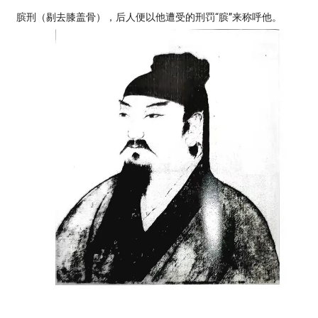
膑刑（剔去膝盖骨），后人便以他遭受的刑罚“膑”来称呼他。