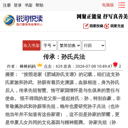
电脑版
注册
登录
书架
帮助
我要投稿
我要充值
加入书架
传承：孙氏兵法
作者：
棒棒妈妈
点击：629 发表：2026-07-08 10:49:47
2
摘要：
“按照老家《肥城孙氏支谱》的记载，咱们这支孙
氏家族和孙武、孙膑有着历史渊源，血脉相连，身为孙氏
后人，传承先祖智慧、恪守家国情怀是与生俱来的责任与
使命。 怪不得我的老父亲一提起姓氏：孙，特别自豪，非
常敬佩孙武和孙膑等先祖，晚年也爱研究孙子兵法（也许
他当年并不知道有这份家谱），这不但是孙家的荣耀，更
是华夏儿女共同的文化基因与精神图腾。 孙家先祖（孙