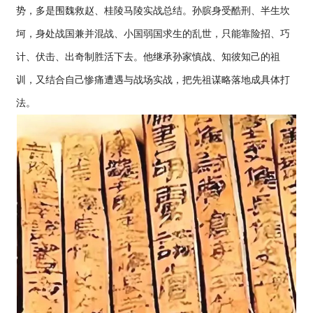
势，多是围魏救赵、桂陵马陵实战总结。孙膑身受酷刑、半生坎
坷，身处战国兼并混战、小国弱国求生的乱世，只能靠险招、巧
计、伏击、出奇制胜活下去。他继承孙家慎战、知彼知己的祖
训，又结合自己惨痛遭遇与战场实战，把先祖谋略落地成具体打
法。