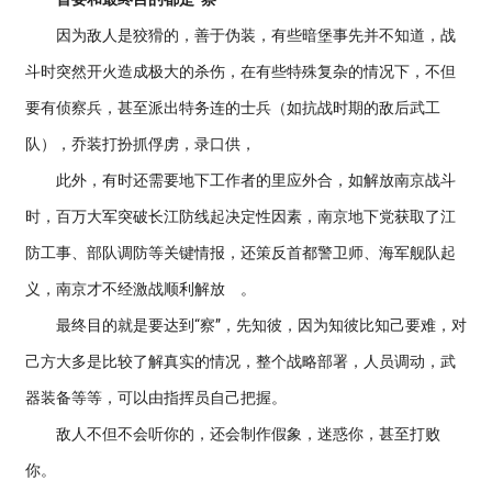
因为敌人是狡猾的，善于伪装，有些暗堡事先并不知道，战
斗时突然开火造成极大的杀伤，在有些特殊复杂的情况下，不但
要有侦察兵，甚至派出特务连的士兵（如抗战时期的敌后武工
队），乔装打扮抓俘虏，录口供，
此外，有时还需要地下工作者的里应外合，如解放南京战斗
时，百万大军突破长江防线起决定性因素，南京地下党获取了江
防工事、部队调防等关键情报，还策反首都警卫师、海军舰队起
义，南京才不经激战顺利解放 。
最终目的就是要达到“察”，先知彼，因为知彼比知己要难，对
己方大多是比较了解真实的情况，整个战略部署，人员调动，武
器装备等等，可以由指挥员自己把握。
敌人不但不会听你的，还会制作假象，迷惑你，甚至打败
你。