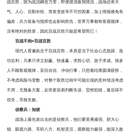
战百胜，因为战况瞬息万变，即便摸清敌我情况，战场还有天
气、人心、后勤补给、突发变故等不可控因素，加上情报难免有
偏差，兵力装备与指挥也会影响胜负，世界万事都有客观规律，
没有绝对的胜算，因此百战百胜只能是希望而已！
百战不殆≠百战百胜
现代人普遍执念于百战百胜，本质是当下社会心态急躁、急
功近利，凡事只求立刻赢、快速赢，求胜心切、急于求成。很多
人不顾客观规律，盲目自信、冲动行事，只想着结果圆满获胜，
不考虑风险与变数，对整个取胜过程中可能出现的意外情况考虑
不周，无预备方案，反而更容易判断失误、贸然犯错，最后得不
偿失，导致失败。
侦察兵：知彼
战场上最先派出去的是侦察兵，他们要英勇顽强、胆大心
细、眼观六路、耳听八方、机智灵活，观察能力极强，能深入敌