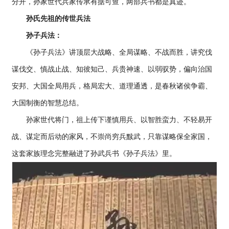
分开，孙家世代兵家传承有据可查，两部兵书都是真迹。
孙氏先祖的传世兵法
孙子兵法：
《孙子兵法》讲顶层大战略、全局谋略、不战而胜，讲究伐
谋伐交、慎战止战、知彼知己、兵贵神速、以弱驭势，偏向治国
安邦、大国全局用兵，格局宏大、道理通透，是春秋诸侯争霸、
大国制衡的智慧总结。
孙家世代将门，祖上传下谨慎用兵、以智胜蛮力、不轻易开
战、谋定而后动的家风，不崇尚穷兵黩武，只靠谋略保全家国，
这套家族理念完整融进了孙武兵书《孙子兵法》里。