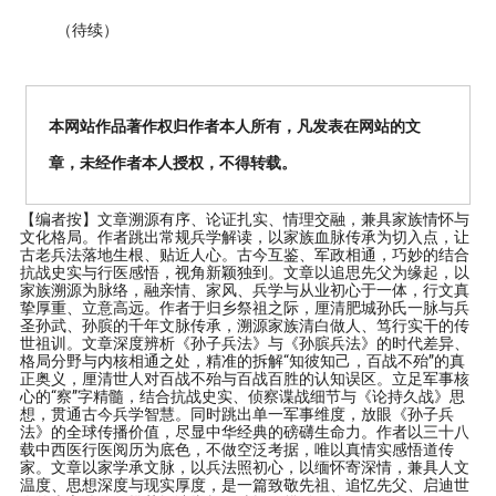
（待续）
本网站作品著作权归作者本人所有，凡发表在网站的文
章，未经作者本人授权，不得转载。
【编者按】
文章溯源有序、论证扎实、情理交融，兼具家族情怀与
文化格局。作者跳出常规兵学解读，以家族血脉传承为切入点，让
古老兵法落地生根、贴近人心。古今互鉴、军政相通，巧妙的结合
抗战史实与行医感悟，视角新颖独到。文章以追思先父为缘起，以
家族溯源为脉络，融亲情、家风、兵学与从业初心于一体，行文真
挚厚重、立意高远。作者于归乡祭祖之际，厘清肥城孙氏一脉与兵
圣孙武、孙膑的千年文脉传承，溯源家族清白做人、笃行实干的传
世祖训。文章深度辨析《孙子兵法》与《孙膑兵法》的时代差异、
格局分野与内核相通之处，精准的拆解“知彼知己，百战不殆”的真
正奥义，厘清世人对百战不殆与百战百胜的认知误区。立足军事核
心的“察”字精髓，结合抗战史实、侦察谍战细节与《论持久战》思
想，贯通古今兵学智慧。同时跳出单一军事维度，放眼《孙子兵
法》的全球传播价值，尽显中华经典的磅礴生命力。作者以三十八
载中西医行医阅历为底色，不做空泛考据，唯以真情实感悟道传
家。文章以家学承文脉，以兵法照初心，以缅怀寄深情，兼具人文
温度、思想深度与现实厚度，是一篇致敬先祖、追忆先父、启迪世