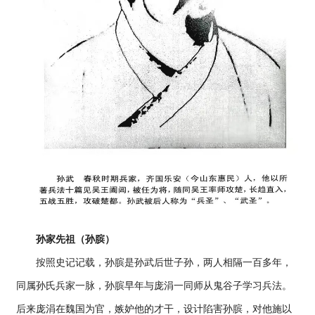
孙家先祖（孙膑）
按照史记记载，孙膑是孙武后世子孙，两人相隔一百多年，
同属孙氏兵家一脉，孙膑早年与庞涓一同师从鬼谷子学习兵法。
后来庞涓在魏国为官，嫉妒他的才干，设计陷害孙膑，对他施以