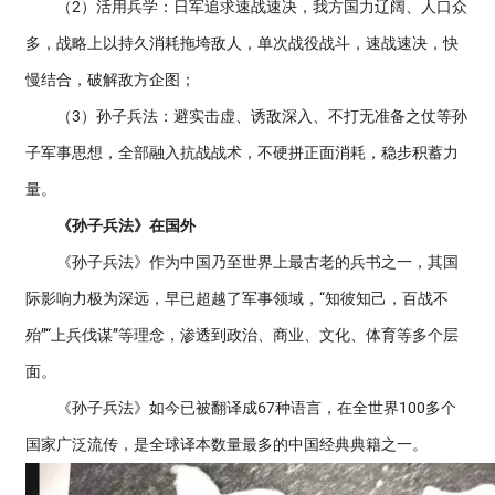
（2）活用兵学：日军追求速战速决，我方国力辽阔、人口众
多，战略上以持久消耗拖垮敌人，单次战役战斗，速战速决，快
慢结合，破解敌方企图；
（3）孙子兵法：避实击虚、诱敌深入、不打无准备之仗等孙
子军事思想，全部融入抗战战术，不硬拼正面消耗，稳步积蓄力
量。
《孙子兵法》在国外
《孙子兵法》作为中国乃至世界上最古老的兵书之一，其国
际影响力极为深远，早已超越了军事领域，“知彼知己，百战不
殆”“上兵伐谋”等理念，渗透到政治、商业、文化、体育等多个层
面。
《孙子兵法》如今已被翻译成67种语言，在全世界100多个
国家广泛流传，是全球译本数量最多的中国经典典籍之一。