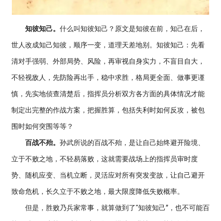
知彼知己。
什么叫知彼知己？原文是知彼在前，知己在后，
世人改成知己知彼，顺序一变，道理天差地别。知彼知己：先看
清对手强弱、外部局势、风险，再审视自身实力，不盲目自大，
不轻视敌人，先防险再出手，稳中求胜，格局更全面、做事更谨
慎，先实地侦查清楚后，指挥员分析双方各方面的具体情况才能
制定出完整的作战方案，把握胜算，包括失利时如何反攻，被包
围时如何突围等等？
百战不殆。
孙武所说的百战不殆，是让自己始终避开险境、
立于不败之地，不轻易落败，这就需要战场上的指挥员审时度
势、随机应变、当机立断，灵活应对所有突发变故，让自己避开
致命危机，长久立于不败之地，最大限度降低失败概率。
但是，胜败乃兵家常事，就算做到了“知彼知己”，也不可能百