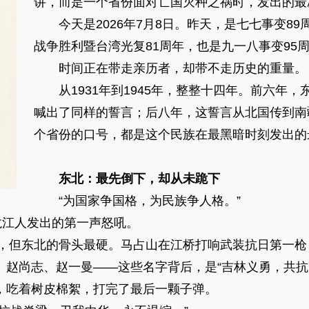
讲，而是一个省份面对亡国灭种之祸时，发出的最
今天是2026年7月8日。昨天，是七七事变89
战争胜利暨台湾光复81周年，也是九一八事变95
时间正在带走亲历者，却带不走历史的重量。
从1931年到1945年，整整十四年。前六年，
喊出了同样的誓言；后八年，这誓言从北国传到南
个省份的口号，都是这个民族在最黑暗时刻发出的
东北：最先倒下，却从未跪下
“为国家争国格，为民族争人格。”
江人发出的第一声怒吼。
，但东北的骨头最硬。马占山在江桥打响武装抗日第一枪
、赵尚志、赵一曼——这些名字背后，是“吉林义勇，共抗
，吃着树皮棉絮，打完了最后一颗子弹。