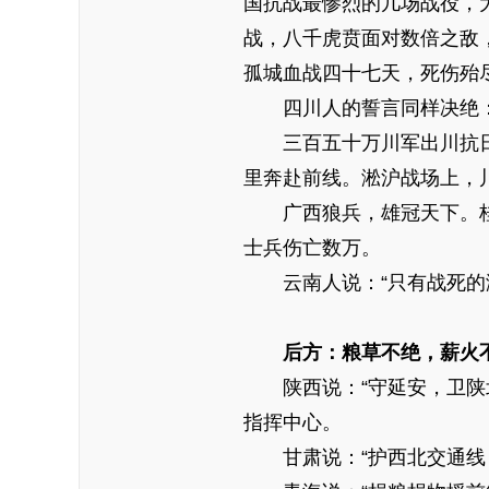
国抗战最惨烈的几场战役，
战，八千虎贲面对数倍之敌
孤城血战四十七天，死伤殆
四川人的誓言同样决绝：“
三百五十万川军出川抗日
里奔赴前线。淞沪战场上，
广西狼兵，雄冠天下。桂
士兵伤亡数万。
云南人说：“只有战死的滇
后方：粮草不绝，薪火
陕西说：“守延安，卫陕北
指挥中心。
甘肃说：“护西北交通线，