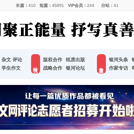
长篇：
410
短篇：
45891
VIP会员：
244
分站：
41
杂文
评论
版权合作
纸质出版
银河头条
特 色
专 题
学生作文
战略合作
银河论坛
作家专访