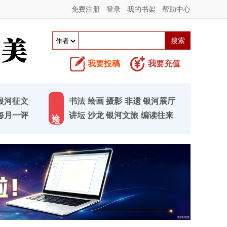
免费注册
登录
我的书架
帮助中心
我要投稿
我要充值
银河征文
书法
绘画
摄影
非遗
银河展厅
论 坛
每月一评
讲坛
沙龙
银河文旅
编读往来