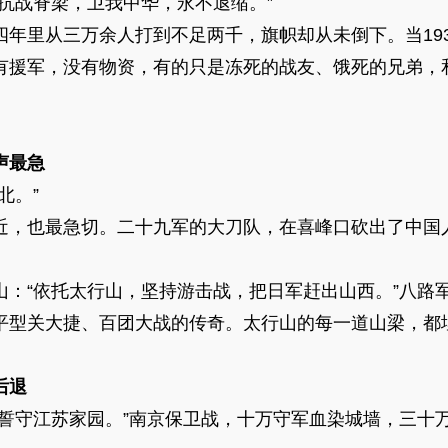
战脊梁，卫我中华，永不退缩。”
里从三万余人打到不足两千，旗帜却从未倒下。当193
有援军，没有物资，有的只是冻死的战友、饿死的兄弟，
声最急
北。”
，也最急切。二十九军的大刀队，在喜峰口砍出了中国
。
“依托太行山，坚持游击战，把日军赶出山西。”八路
平型关大捷、百团大战的传奇。太行山的每一道山梁，都
后退
守江苏家园。”南京保卫战，十万守军血染城墙，三十