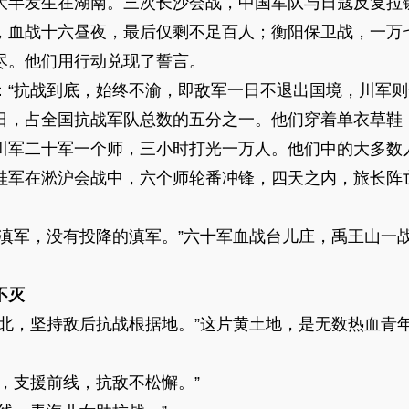
大半发生在湖南。三次长沙会战，中国军队与日寇反复拉
，血战十六昼夜，最后仅剩不足百人；衡阳保卫战，一万
尽。他们用行动兑现了誓言。
抗战到底，始终不渝，即敌军一日不退出国境，川军则
，占全国抗战军队总数的五分之一。他们穿着单衣草鞋
川军二十军一个师，三小时打光一万人。他们中的大多数
军在淞沪会战中，六个师轮番冲锋，四天之内，旅长阵
军，没有投降的滇军。”六十军血战台儿庄，禹王山一
不灭
，坚持敌后抗战根据地。”这片黄土地，是无数热血青
支援前线，抗敌不松懈。”