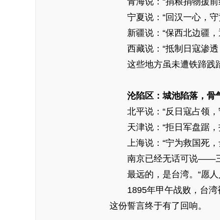
青海说：“捐粮捐物援前线
宁夏说：“回汉一心，守黄
新疆说：“保西北边疆，通
西藏说：“抵制日寇渗透，
这些地方虽未遭铁蹄践踏
沦陷区：城池陷落，骨
北平说：“反日寇占领，守
天津说：“拒日军盘踞，护
上海说：“宁为救国死，毋
南京已经无话可说——三
最远的，是台湾。“愿人人
1895年甲午战败，台湾
这份誓言终于有了回响。