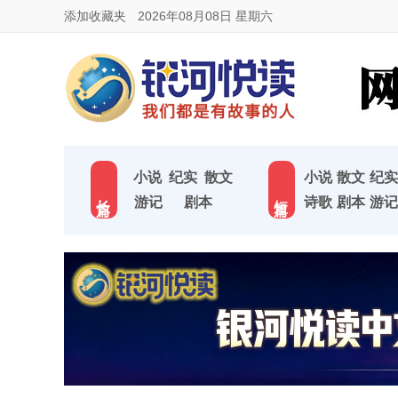
添加收藏夹
2026年08月08日 星期六
小说
纪实
散文
小说
散文
纪实
长 篇
短 篇
游记
剧本
诗歌
剧本
游记