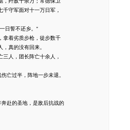
锯，歼敌十余万；常德保卫
七千守军面对十一万日军，
一日誓不还乡。”
，拿着劣质步枪，徒步数千
人，真的没有回来。
亡三人，团长阵亡十余人，
战伤亡过半，阵地一步未退。
年奔赴的圣地，是敌后抗战的