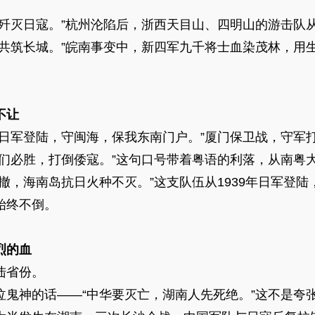
灭日寇。”杭州沦陷后，浙西天目山、四明山的游击队
筑长城。”皖南事变中，新四军九千将士血染茂林，用生
不让
军登陆，守闽海，保我东南门户。”厦门保卫战，守军
必胜，打倒倭寇。”这句口号带着粤语的利落，从南粤
海南岛抗日火种不灭。”这支队伍从1939年日军登陆，
始终不倒。
烈的血
陆省份。
的话——“中华要灭亡，湖南人先死绝。”这不是夸张。从