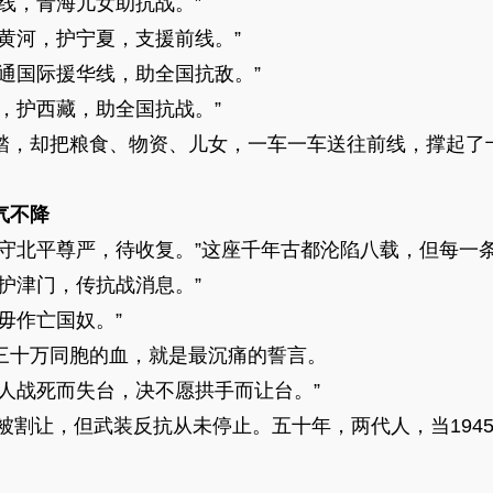
，青海儿女助抗战。”
河，护宁夏，支援前线。”
国际援华线，助全国抗敌。”
护西藏，助全国抗战。”
，却把粮食、物资、儿女，一车一车送往前线，撑起了
气不降
北平尊严，待收复。”这座千年古都沦陷八载，但每一
津门，传抗战消息。”
作亡国奴。”
十万同胞的血，就是最沉痛的誓言。
战死而失台，决不愿拱手而让台。”
被割让，但武装反抗从未停止。五十年，两代人，当194