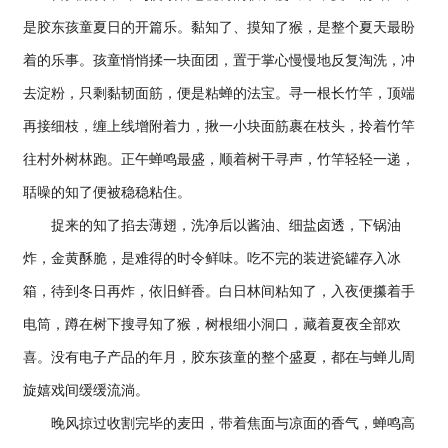
是胶东孩童夏日的开篇乐。黏知了、摸知了猴，是整个夏天最盼
着的乐事。孩童悄悄揉一块面团，置于掌心慢慢地反复淘洗，冲
去淀粉，只剩黏韧面筋，便是粘蝉的法宝。寻一根长竹竿，顶端
再接细枝，缠上线增附着力，揪一小块面筋裹在枝头，拎着竹竿
往村外树林跑。正午蝉鸣最盛，顺着树干寻声，竹竿轻轻一递，
聒噪的知了便被稳稳粘住。
捉来的知了掐去薄翅，洗净后以酱油、细盐卤透，下锅油
炸，金黄酥脆，是难得的时令鲜味。吃不完的装进瓷罐存入冰
箱，待到冬日再炸，依旧鲜香。白日林间粘知了，入夜便攥着手
电筒，蹲在树下搜寻知了猴，树根细小洞口，藏着夏夜全部欢
喜。没有电子产品的年月，胶东孩童的整个盛夏，都在与蝉儿周
旋嬉戏间缓缓流淌。
晚风掠过收割完毕的麦田，带着焦面与凉面的香气，蝉鸣高