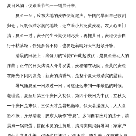
夏日风物，便跟着节气一一铺展开来。
夏至一至，胶东大地的麦收便近尾声。平阔的旱田早已收割
归仓，只剩低洼水润的地块，还立着小片泛黄麦穗。农人心里门
清，夏至一过，麦子的生长期便到尽头，再拖几日，麦穗便会自
行干枯落粒，任凭多舍不得，也要赶着晴好天气赶紧开镰。
清晨的田埂上，磨镰刀的“刺啦”声此起彼伏，是夏至最动人的
序曲；正午的日头烤得人脊背发烫，麦秸铺在场院，金黄的麦粒
在阳光下闪闪发亮，新麦的清香气，是整个夏天最踏实的慰藉。
暑气随夏至一日浓过一日，可这还远未到一年最热的时候。
老理说，夏至后第三个庚日入初伏，第四个庚日为中伏，立秋头
一个庚日是末伏，三伏天才是暑热巅峰。伏天暑湿缠人，人人食
欲不振，身形清瘦，胶东人唤作“苦夏”。乡间自有应对的法子，清
晨煮一锅鸡蛋，搭配水灵的生黄瓜，清清爽爽消解暑闷；家家户
户灶头常备生姜，俗语说得透彻：“饭不香，吃生姜；冬吃萝卜夏