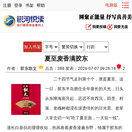
电脑版
注册
登录
书架
帮助
我要投稿
我要充值
加入书架
夏至麦香满胶东
作者：
胶东散文
点击：388 发表：2026-07-07 09:26:14
2
二十四节气走到第十个，便是夏至。这
一日，胶东半岛拥住全年最长的天光，日头
从东陲海面升起，迟迟不肯西沉，田垄、村
落、老槐树都浸在滚烫绵长的日光里。老辈
人常念叨一句“吃了夏至面，一天短一线”。
漫长白昼自此缓缓收短，热风卷着麦香漫遍乡野，独属于胶东的