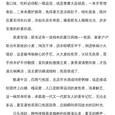
着口味。吃时必得配一碟蒜泥，或是整瓣大蒜就面，一来开胃增
食欲，二来杀菌护肠胃，免得暑天贪凉闹肚子。细长面条，既对
应夏至绵长白昼，亦如生辰长寿面，藏着胶东人顺顺当当、岁岁
安康的朴素祈愿。
新麦登场，胶东还有一道独有的夏日风物——焦面。家家户户
取当年新收的小麦，淘洗干净，沥水晾晒至半干，倒进铁锅小火
慢炒，这是极考验耐心的手艺。火大麦粒焦苦，火轻无焦香，需
手持木铲不停翻搅，直到麦粒微微泛黄，麦香灌满整间屋，才迅
速出锅摊凉，送去磨坊碾成细粉，焦面便成了。
酷暑午后，舀两勺焦面，兑凉开水调成绵密粥糊，或是揉成
软团拌上白糖、槐花蜜，入口是醇厚温润的麦焦香，清暑解乏。
这一碗简单吃食，承载着一代又一代胶东人的童年记忆，无论走
多远，夏至暑热里那口焦面甜香，总能瞬间牵回故乡的旧时光。
日头渐斜，蝉鸣便顺着老槐树的枝桠漫出来，夏至的蝉声，