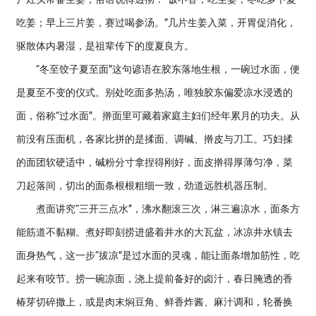
吃姜；早上三片姜，赛过喝参汤。”几片生姜入菜，开胃促消化，
驱散体内暑湿，是祖辈传下的度夏良方。
“冬至饺子夏至面”这句谚语在胶东落地生根，一碗过水面，便
是夏至不变的仪式。别处吃面多热汤，唯独胶东偏爱凉水浸透的
面，俗称“过水面”。擀面里可藏着家庭主妇们经年累月的功夫。从
前没有压面机，各家比拼的是揉面、调碱、擀皮与刀工。巧妇揉
的面团软硬适中，碱粉分寸拿捏得刚好，面皮擀得厚薄匀净，菜
刀起落间，切出的面条根根粗细一致，劲道远胜机器压制。
煮面讲究“三开三点水”，沸水翻滚三次，淋三遍凉水，面条方
能筋道不黏糊。煮好即刻捞进盛着井水的大瓦盆，冰凉井水镇去
面身热气，这一步“拔凉”是过水面的灵魂，能让面条增加筋性，吃
起来有咬节。捞一碗凉面，浇上提前备好的卤汁，春日腌透的香
椿芽切碎撒上，或是肉末焖豆角、鲜香炸酱、麻汁调和，轮番换