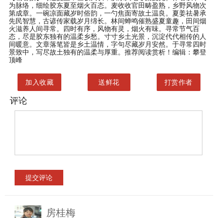
为脉络，细绘胶东夏至烟火百态。麦收收官田畴盈熟，乡野风物次
第成章。一碗凉面藏岁时俗韵，一勺焦面寄故土温良。夏姜祛暑承
先民智慧，古谚传家载岁月绵长。林间蝉鸣催熟盛夏童趣，田间烟
火滋养人间寻常。四时有序，风物有灵，烟火有味。寻常节气百
态，尽是胶东独有的温柔乡愁。寸寸乡土光景，沉淀代代相传的人
间暖意。文章落笔皆是乡土温情，字句尽藏岁月安然。于寻常四时
景致中，写尽故土独有的温柔与厚重。推荐阅读赏析！编辑：攀登
顶峰
加入收藏
送鲜花
打赏作者
评论
房桂梅