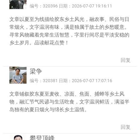
编号：320396 日期：2026-07-07 19:16:11
文章以夏至为线描绘胶东乡土风光，融农事、民俗与日
常烟火，文字温润有味，满是独属于故土的乡愁暖意。
寻常风物藏着先辈生活智慧，字里行间尽是平淡安稳的
乡土岁月。品读献花点赞！
回复
梁争
编号：320381 日期：2026-07-07 17:07:16
文章铺叙胶东夏至麦收、凉面、焦面、捕蝉等乡土风
物，融汇节气民谚与生活吃食，文字温润鲜活，满溢半
岛独有的夏日烟火与绵长乡土温情。
回复
攀登顶峰