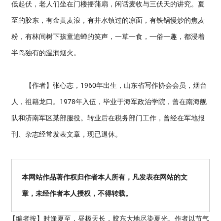
低起伏，老人们坐在门楼摇蒲扇，闲话麦收与三伏天的讲究。夏
至的胶东，有金黄麦浪，有井水镇过的凉面，有铁锅慢炒的焦麦
粉，有林间树下孩童追蝉的笑声，一草一食，一俗一趣，都浸着
半岛独有的温润烟火。
【作者】张心志，1960年出生，山东省写作协会会员，烟台
人，祖籍龙口。1978年入伍，毕业于海军政治学院，曾在南海舰
队和济南军区某部服役。转业后在税务部门工作，曾经在军地报
刊、杂志经常发表文章，现已退休。
本网站作品著作权归作者本人所有，凡发表在网站的文
章，未经作者本人授权，不得转载。
【编者按】
时逢夏至，昼极天长，胶东大地尽染夏光。作者以节气