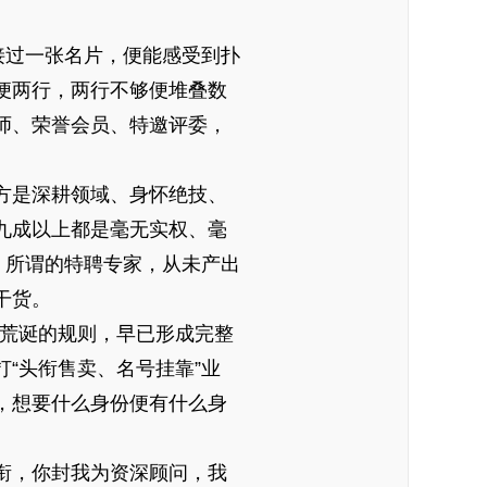
接过一张名片，便能感受到扑
便两行，两行不够便堆叠数
师、荣誉会员、特邀评委，
方是深耕领域、身怀绝技、
九成以上都是毫无实权、毫
；所谓的特聘专家，从未产出
干货。
套荒诞的规则，早已形成完整
“头衔售卖、名号挂靠”业
，想要什么身份便有什么身
衔，你封我为资深顾问，我