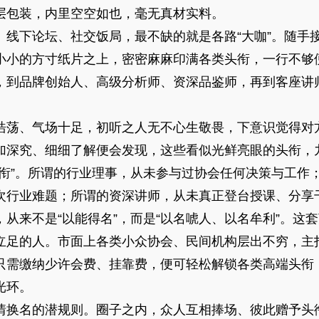
层包装，内里空空如也，毫无真材实料。
、线下论坛、社交饭局，最不缺的就是各路“大咖”。随手
小小的方寸纸片之上，密密麻麻印满各类头衔，一行不够
，到品牌创始人、高级分析师、资深品鉴师，再到客座讲
浩荡、气场十足，初听之人无不心生敬畏，下意识觉得对
加深究、细细了解便会发现，这些看似光鲜亮眼的头衔，
空衔”。所谓的行业理事，从未参与过协会任何决策与工作
次行业难题；所谓的资深讲师，从未真正登台授课、分享
从来不是“以能得名”，而是“以名唬人、以名牟利”。这
立足的人。市面上各类小众协会、民间机构层出不穷，主打
只需缴纳少许会费、挂靠费，便可轻松解锁各类高端头衔
光环。
情换名的潜规则。圈子之内，众人互相捧场、彼此赠予头