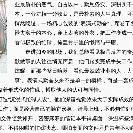
业最质朴的底气。自古以来，勤恳务实、深耕实干
本，一分耕耘一分收获，是最朴素的人生真理。可
悄然隐退，一场精心包装的“表演式勤奋”，席卷了
褪去实干的本心，穿上表演的外衣，把工作变成一
看似极致的忙碌，掩盖骨子里的懒惰与平庸。
走进如今的职场，我们总能看见极具反差的奇
默做事的人往往悄无声息，他们踏实完成手头工作
炫耀；而那些整日喧嚣、看似最兢兢业业的人，大多
事”。表演式勤奋从来不是单一的模样，而是一套
靠着形式化的忙碌，博取他人的认可与同情。
打造“沉浸式忙碌人设”。他们深谙视觉效果大于实际成效
工作，而是经营自己的勤奋形象。清晨上班，不必匆忙处
厚的文件随意摊开，密密麻麻的笔记本平铺桌面，保温杯盛
案、不得闲暇的忙碌状态。哪怕桌面的文件只是常年不动