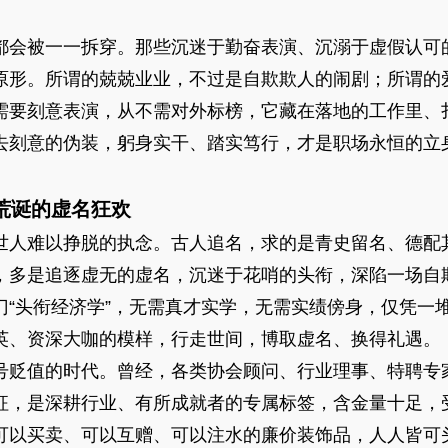
都会被一一拆穿。那些沉迷于勤奋表演、沉溺于虚假认可
原形。所谓的兢兢业业，不过是自欺欺人的闹剧；所谓的
需要刻意表演，从不需对外标榜，它藏在落地的工作里、
去刻意的伪装，躬身实干、踏实笃行，才是职场永恒的立
荒诞的虚名狂欢
世人难以挣脱的执念。古人追名，求的是青史留名、德配
，多是追逐虚无的虚名，沉迷于花哨的头衔，深陷一场自
门“头衔经济学”，无需真才实学，无需实绩傍身，仅凭一
英、资深大咖的模样，行走世间，博取虚名、换得礼遇。
号贬值的时代。曾经，各类协会顾问、行业理事、特聘专
征，是深耕行业、有所成就者的专属标签，含金量十足，
可以买卖、可以互赠、可以注水的廉价装饰品，人人皆可