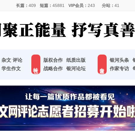
长篇：
409
短篇：
45881
VIP会员：
243
分站：
41
杂文
评论
版权合作
纸质出版
银河头条
特 色
专 题
学生作文
战略合作
银河论坛
作家专访