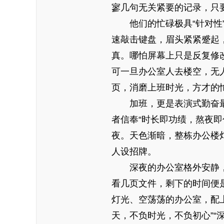
寥几句无关紧要的记录，只
他们的忙碌极具“针对
速敲击键盘，眉头紧紧蹙起
真。哪怕屏幕上只是反复修
可一旦办公室人去楼空，无
页，消磨上班时光，方才的
加班，更是表演式勤奋
者信奉“时长即功绩，熬夜
夜。天色渐暗，整栋办公楼
人设招牌。
深夜的办公室格外安静
看几页文件，剩下的时间便
灯光、空荡荡的办公室，配
天，不负时光，不负初心”“