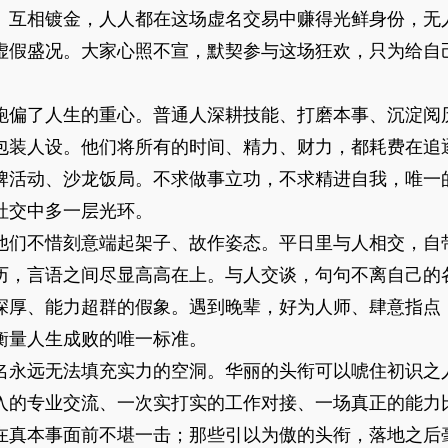
、互相镀金，人人都在这场虚名交易中赚得光鲜身份，无
虚假盛况。大家心照不宣，默契参与这场狂欢，只为给自
跑偏了人生的重心。普通人深耕技能、打磨本事、沉淀阅
包装人设。他们将所有的时间、精力、财力，都耗费在追
牌活动、沙龙饭局。不求做事立功，不求精进自我，唯一
社交中多一层光环。
他们不惜刻意端起架子、故作姿态。平日里与人相交，自
历，言语之间尽显高高在上。与人交谈，句句不离自己的
深厚、能力超群的假象。遇到晚辈，好为人师、肆意指点
衡量人生成败的唯一标准。
名永远无法填充实力的空洞。华丽的头衔可以唬住初识之
入的专业交流、一次实打实的工作对接、一场真正的能力
在真本事面前不堪一击；那些引以为傲的头衔，落地之后