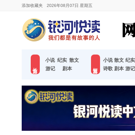
添加收藏夹
2026年08月07日 星期五
小说
纪实
散文
小说
散文
纪实
长 篇
短 篇
游记
剧本
诗歌
剧本
游记