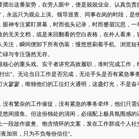
要摆出这番架势，在旁人眼中，便是兢兢业业、认真负责
性”，永远只为观众上演。领导巡查、同事在岗的时段，是
，眼神专注紧盯屏幕，时而低头记录，时而蹙眉沉思，一
改的无关文档，或是来回翻看的空白表格，在外人看来，
人关注，瞬间便卸下所有伪装：慢悠悠刷着手机、浏览短
忙碌与专注荡然无存。
最核心的重头戏。实干者讲究高效履职，准时完成工作，
即付出”。无论当日工作是否完成，无论手头是否有紧急事
灯火寥寥，唯独他们的工位灯火通明，这盏灯光，不是奋
，没有繁杂的工作催促，没有紧急的事务牵绊，他们只需
是悠闲摸鱼。但这份独处的清闲，必须配上极具氛围感的
上一段故作疲惫、饱含情怀的文案，发在工作群或个人社
深夜加班，只为不负每份信任”。