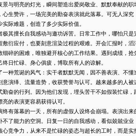
夜景与明亮的灯光，瞬间塑造出爱岗敬业、默默奉献的职
，心生赞许，一场完美的勤奋表演就此落幕。可无人深究
少实际难题，创造了多少实际价值。
者极其擅长自我感动与邀功诉苦。日常工作中，哪怕只是
程敷衍应付，也要刻意渲染过程的艰难。开会汇报时，滔
数细碎的困难，唯独避开核心的工作结果。遇到成绩，抢
己终日忙碌、身心俱疲，博取所有人的谅解。
了一种荒诞的风气：实干者默默无闻，因不善表演、不懂
刻意演绎、流量造势，收获赞誉与认可。越来越多的人被
式勤奋的行列。因为他们发现，埋头苦干不如假装忙碌，
漂亮的表演更容易获得认可。
演终有落幕的一天，所有的虚假人设终会崩塌。表演出来
补不了能力的空洞。日复一日的自我感动，看似兢兢业业
核心竞争力，从来不是忙碌的姿态与超长的工时，而是实