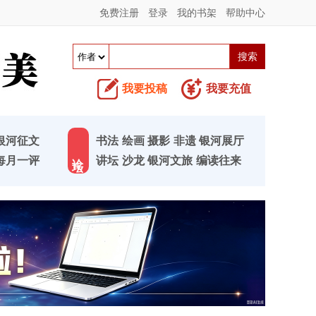
免费注册
登录
我的书架
帮助中心
我要投稿
我要充值
银河征文
书法
绘画
摄影
非遗
银河展厅
论 坛
每月一评
讲坛
沙龙
银河文旅
编读往来