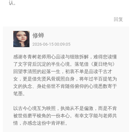
认。
回复
修蝉
2026-06-15 00:09:05
感谢冬青树老师用心品读与细致拆解，难得您读懂
了文字背后沉淀的半生心境。落笔借《夏日绝句》
回望李清照的起落一生，初衷不单是品读千古才
女，更是借先贤风骨观照自身，将年过半百提笔为
文的执念、身处俗世不肯随俗俯仰的心境悉数寄于
笔墨。
以古今心境互为映照，执拗从不是偏激，而是不肯
被世俗磨平棱角的一份本心。有幸文字能与老师共
情，亦感念这份中肯评析。