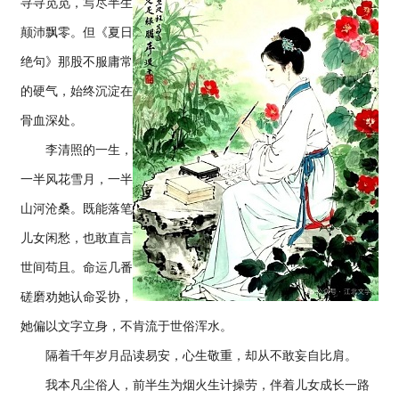
寻寻觅觅，写尽半生
颠沛飘零。但《夏日
绝句》那股不服庸常
的硬气，始终沉淀在
骨血深处。
李清照的一生，
一半风花雪月，一半
山河沧桑。既能落笔
儿女闲愁，也敢直言
世间苟且。命运几番
磋磨劝她认命妥协，
她偏以文字立身，不肯流于世俗浑水。
隔着千年岁月品读易安，心生敬重，却从不敢妄自比肩。
我本凡尘俗人，前半生为烟火生计操劳，伴着儿女成长一路