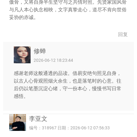
傲骨，又将自身半生坚守与之共情对照。先贤家国风骨
与凡人本心执念相映，文字真挚走心，道尽不肯向世俗
妥协的赤诚。
回复
修蝉
2026-06-12 18:23:44
感谢老师这般通透的品读。借易安绝句照见自身，
以古人心骨观照烟火余生，也是落笔时的心意。往
后仍以笔墨沉淀心绪，守一份本心，慢慢书写日常
感悟。
李亚文
编号：318967 日期：2026-06-12 07:56:33