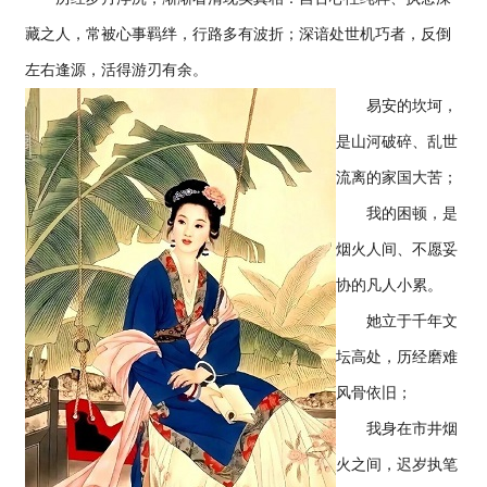
藏之人，常被心事羁绊，行路多有波折；深谙处世机巧者，反倒
左右逢源，活得游刃有余。
易安的坎坷，
是山河破碎、乱世
流离的家国大苦；
我的困顿，是
烟火人间、不愿妥
协的凡人小累。
她立于千年文
坛高处，历经磨难
风骨依旧；
我身在市井烟
火之间，迟岁执笔