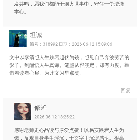
发共鸣，愿我们都能于烟火世事中，守住一份澄澈
本心。
坦诚
编号：318992 日期：2026-06-12 15:09:06
文中以李清照人生跌宕起伏为镜，照见自己奔波劳苦的
影子。到醒悟人生真谛。笔墨从容淡定，却有力度。敲
击着读者心扉。为此文闪星点赞。
回复
修蝉
2026-06-12 18:25:22
感谢老师走心品读与厚爱点赞！以易安跌宕人生为
镜，反观自身半生浮沉，于文字里沉淀感悟。很高