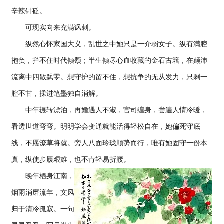
辛辣针砭。
可现实向来充满讽刺。
纵然心怀家国大义，乱世之中她只是一介弱女子。纵有满腔
抱负，拦不住时代倾颓；半生倾尽心血收藏的金石古籍，在颠沛
流离中四散飘零。想守护的留不住，想抗争的无从发力，只剩一
腔不甘，揉进笔墨独自消解。
中年辗转漂泊，再婚遇人不淑，官司缠身，尝遍人情冷暖，
看透世道弯弯。明明学会变通就能活得轻松自在，她偏死守底
线，不愿潦草将就。旁人八面玲珑顺势而行，唯有她固守一份本
真，纵使步履艰难，也不肯轻易折腰。
晚年栖身江南，
烟雨消磨流年，文风
归于清冷孤寂。一句