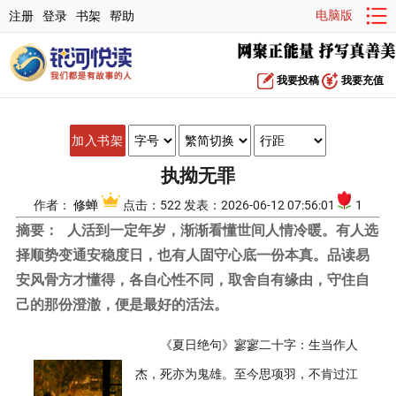
电脑版
注册
登录
书架
帮助
我要投稿
我要充值
加入书架
执拗无罪
作者：
修蝉
点击：522 发表：2026-06-12 07:56:01
1
摘要：
人活到一定年岁，渐渐看懂世间人情冷暖。有人选
择顺势变通安稳度日，也有人固守心底一份本真。品读易
安风骨方才懂得，各自心性不同，取舍自有缘由，守住自
己的那份澄澈，便是最好的活法。
《夏日绝句》寥寥二十字：生当作人
杰，死亦为鬼雄。至今思项羽，不肯过江