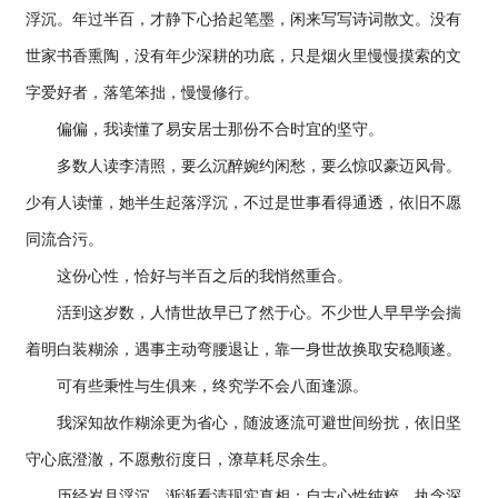
浮沉。年过半百，才静下心拾起笔墨，闲来写写诗词散文。没有
世家书香熏陶，没有年少深耕的功底，只是烟火里慢慢摸索的文
字爱好者，落笔笨拙，慢慢修行。
偏偏，我读懂了易安居士那份不合时宜的坚守。
多数人读李清照，要么沉醉婉约闲愁，要么惊叹豪迈风骨。
少有人读懂，她半生起落浮沉，不过是世事看得通透，依旧不愿
同流合污。
这份心性，恰好与半百之后的我悄然重合。
活到这岁数，人情世故早已了然于心。不少世人早早学会揣
着明白装糊涂，遇事主动弯腰退让，靠一身世故换取安稳顺遂。
可有些秉性与生俱来，终究学不会八面逢源。
我深知故作糊涂更为省心，随波逐流可避世间纷扰，依旧坚
守心底澄澈，不愿敷衍度日，潦草耗尽余生。
历经岁月浮沉，渐渐看清现实真相：自古心性纯粹、执念深