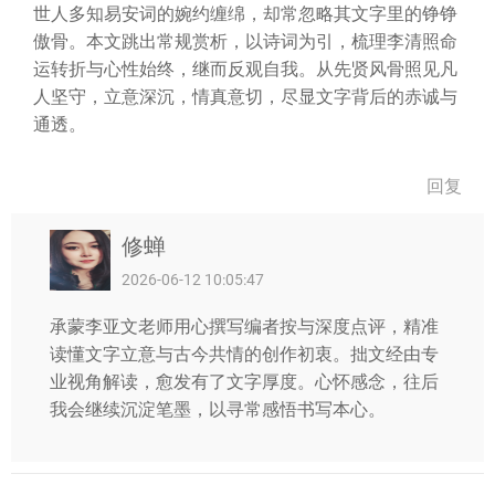
世人多知易安词的婉约缠绵，却常忽略其文字里的铮铮
傲骨。本文跳出常规赏析，以诗词为引，梳理李清照命
运转折与心性始终，继而反观自我。从先贤风骨照见凡
人坚守，立意深沉，情真意切，尽显文字背后的赤诚与
通透。
回复
修蝉
2026-06-12 10:05:47
承蒙李亚文老师用心撰写编者按与深度点评，精准
读懂文字立意与古今共情的创作初衷。拙文经由专
业视角解读，愈发有了文字厚度。心怀感念，往后
我会继续沉淀笔墨，以寻常感悟书写本心。