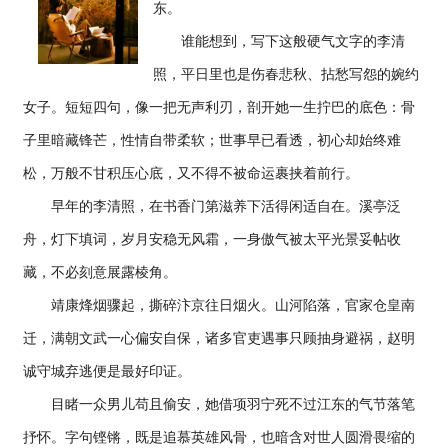
东。
谁能想到，写下这般硬气文字的李清
照，平日里也是伤春悲秋、拈愁写怨的婉约
女子。短短四句，像一把无声利刃，剖开她一生拧巴的底色：骨
子里暗藏锋芒，性情自带柔软；世事早已看透，初心却始终难
松，万般不甘积压心底，又不得不被命运裹挟着前行。
早年的李清照，在书香门第滋养下活得闲适自在。溪亭泛
舟，灯下填词，岁月安稳无风霜，一身傲气被太平光景妥帖收
藏，不必刻意展露棱角。
靖康烽烟骤起，撕碎汴京往日烟火。山河陷落，官家仓皇南
迁，满朝文武一心偏安自保，诸多官吏遇事只顾抽身避祸，赵明
诚守城弃逃便是最好印证。
目睹一众男儿苟且偷安，她借项羽宁死不过江东的气节落笔
抒怀。字句铿锵，既是追慕英雄风骨，也暗含对世人圆滑畏缩的