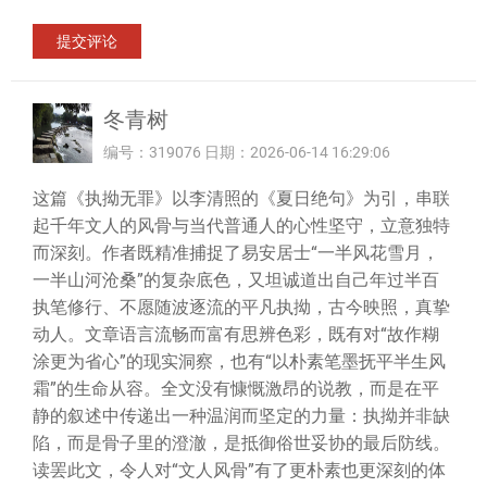
冬青树
编号：319076 日期：2026-06-14 16:29:06
这篇《执拗无罪》以李清照的《夏日绝句》为引，串联
起千年文人的风骨与当代普通人的心性坚守，立意独特
而深刻。作者既精准捕捉了易安居士“一半风花雪月，
一半山河沧桑”的复杂底色，又坦诚道出自己年过半百
执笔修行、不愿随波逐流的平凡执拗，古今映照，真挚
动人。文章语言流畅而富有思辨色彩，既有对“故作糊
涂更为省心”的现实洞察，也有“以朴素笔墨抚平半生风
霜”的生命从容。全文没有慷慨激昂的说教，而是在平
静的叙述中传递出一种温润而坚定的力量：执拗并非缺
陷，而是骨子里的澄澈，是抵御俗世妥协的最后防线。
读罢此文，令人对“文人风骨”有了更朴素也更深刻的体