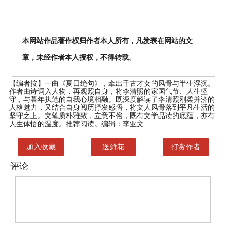
本网站作品著作权归作者本人所有，凡发表在网站的文
章，未经作者本人授权，不得转载。
【编者按】
一曲《夏日绝句》，牵出千古才女的风骨与半生浮沉。
作者由诗词入人物，再观照自身，将李清照的家国气节、人生坚
守，与暮年执笔的自我心境相融。既深度解读了李清照刚柔并济的
人格魅力，又结合自身阅历抒发感悟，将文人风骨落到平凡生活的
坚守之上。文笔质朴雅致，立意不俗，既有文学品读的底蕴，亦有
人生体悟的温度。推荐阅读。编辑：李亚文
加入收藏
送鲜花
打赏作者
评论