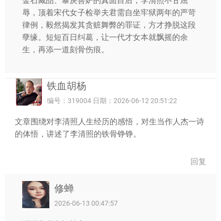
金石藏品、暴戾善妒的真面目后，李清照不甘屈
辱，顶着宋代女子检举夫君需自坐牢狱两年的严苛
律例，毅然揭发其贪赃舞弊的罪证，方才挣脱这段
孽缘。短短百日纠葛，让一代才女本就飘摇的余
生，再添一道刻骨伤痕。
铁血胡杨
编号：319004 日期：2026-06-12 20:51:22
文章围绕对李清照人生经历的感悟，对生当作人杰一诗
的体悟，讲述了李清照的铁骨铮铮。
回复
修蝉
2026-06-13 00:47:57