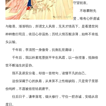
守望初衷。
不敢攀附先
贤，唯有心怀虔诚
与敬畏。渐渐明白，所谓文人风骨，无关才情高下。是看透世间
种种敷衍苟且，依旧心存温热；历经人情百般凉薄，始终不肯低
头认输。
千年前，李清照一身傲骨，抗衡乱世庸碌；
千年后，我以朴素笔墨抚平半生风霜，以一份澄澈，抵御俗
世不断滋生的妥协。
我不及易安分毫，却借一首绝句，读懂平凡的自己。
这份深藏于心的执着，从来算不上性格缺陷，只是骨子里那
份纯粹，不愿被俗世轻易磨平。
往后日子，谦卑落笔，烟火修行，守住一腔赤诚，安稳从容
度日。