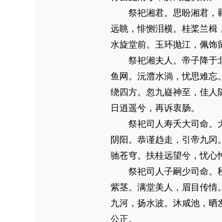
祭祀湘君。思盼湘君，羁
远眺，悱恻泪横。桂桨兰楫
水旋堂前。玉环抛江，佩饰
祭祀湘夫人。帝子降于北
鱼网。沅澧水淌，忧思难忘
绕四方。忽九嶷神至，佳人
日逍遥兮，再诉衷肠。
祭祀司人寿夭大司命。大
阴阳。恭谨趋走，引帝九冈
驰苍穹。扶桂远望兮，忧心
祭祀司人子嗣少司命。秋
紫茎。满堂美人，眉目传情
九河，扬水波。沐咸池，晒
公正。