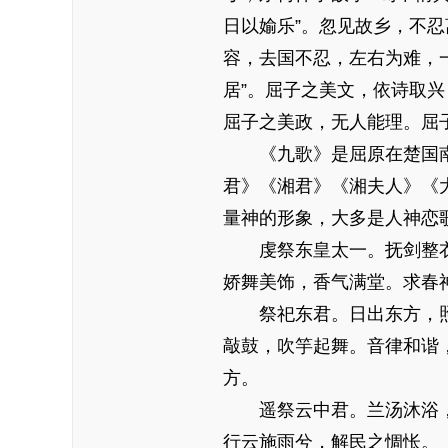
日以媮乐”。忽见故乡，不忍
容，去国不忍，左右为难，一
居”。屈子之美文，依诗取
屈子之美政，无人能理。屈
《九歌》是屈原在楚国南
君》《湘君》《湘夫人》《
量神的形象，大多是人神恋
虔祭东皇太一。抚剑整衣
娇舞美饰，香气满堂。求春
祭祀东君。日出东方，照
敲鼓，吹竽起舞。音律和谐
方。
遥祭云中君。兰汤沐浴，
行云施雨兮，解民之惆怅。