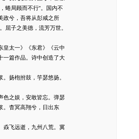
兮，蜷局顾而不行”。国内不
为美政兮，吾将从彭咸之所
远。屈子之美德，流芳万世。
东皇太一》《东君》《云中
十一篇作品。诗中创造了大
浆。扬枹拊鼓，竽瑟悠扬。
声色之娱，安敢皆忘。弹瑟
浆。杳冥高翔兮，日出东
。猋飞远逝，九州八荒。冀