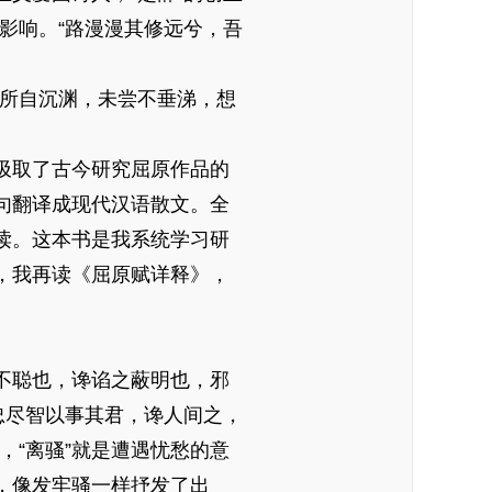
远影响。“路漫漫其修远兮，吾
所自沉渊，未尝不垂涕，想
汲取了古今研究屈原作品的
句翻译成现代汉语散文。全
读。这本书是我系统学习研
，我再读《屈原赋详释》，
不聪也，谗谄之蔽明也，邪
忠尽智以事其君，谗人间之，
，“离骚”就是遭遇忧愁的意
，像发牢骚一样抒发了出