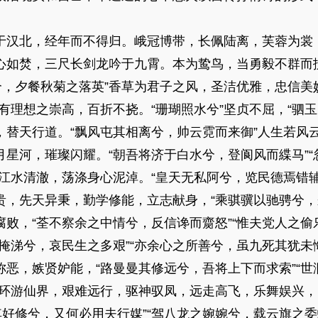
汉北，经年而不得归。峨冠博带，长佩陆离，芙蓉为裳
心如焚，三尺长剑龙吟于九霄。本为鸷鸟，当勇毅不群而
兮，夕餐秋菊之落英”香草为君子之风，圣洁优雅，忠信美
有理想之崇高，百折不挠。“珊瑚照水兮”坚贞不屈，“驷
，替天行道。“飘风屯其相离兮，帅云霓而来御”人生若风
星河，璀璨闪耀。“朝吾将济于白水兮，登阆风而緤马”
江水清澈，荡涤身心泥淖。“皇天无私阿兮，览民德焉错
贵，先天异秉，勤学修能，立志献身，“乘骐骥以驰骋兮，
败，“荃不察余之中情兮，反信谗而齌怒”“惟夫党人之偷
掩涕兮，哀民生之多艰”“亦余心之所善兮，虽九死其犹未
恶，嫉贤妒能，“路曼曼其修远兮，吾将上下而求索”“
，环游仙界，艰难远行，驱神驭凤，远走高飞，乐舞娱兴，
其好修兮，又何必用夫行媒”“驾八龙之婉婉兮，载云旗之委