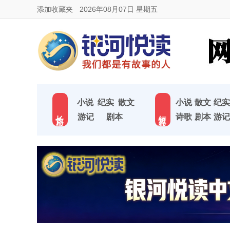
添加收藏夹
2026年08月07日 星期五
小说
纪实
散文
小说
散文
纪实
长 篇
短 篇
游记
剧本
诗歌
剧本
游记