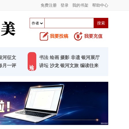
免费注册
登录
我的书架
帮助中心
我要投稿
我要充值
银河征文
书法
绘画
摄影
非遗
银河展厅
论 坛
每月一评
讲坛
沙龙
银河文旅
编读往来