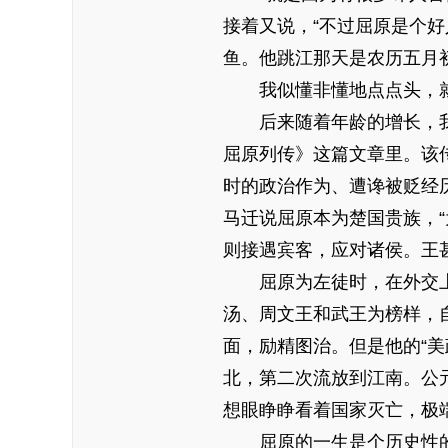
接着又说，“不过屈原是个
鱼。他跳江那天是农历五月
我似懂非懂地点点头，就
后来随着年龄的增长，我对
屈原列传》这篇文章里。该
时的政治作为、遭谗被贬经历
马迁说屈原本为楚国贵族，
则接遇宾客，应对诸侯。王甚
屈原为左徒时，在外交上，
汤、周文王和武王为榜样，
面，励精图治。但是他的“
北，第二次流放到江南。公
想眼睁睁看着国家灭亡，极
屈原的一生是个历史性的悲