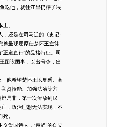
怕鱼吃他，就往江里扔粽子喂
本上。
，还是在司马迁的《史记·
完整呈现屈原任楚怀王左徒
“正道直行”的品格特征。司
与王图议国事，以出号令，出
上，他希望楚怀王以夏禹、商
、举贤授能、加强法治等方
明辨是非，第一次流放到汉
危亡，政治理想无法实现，不
而死。
义爱国诗人，“楚辞”的创立