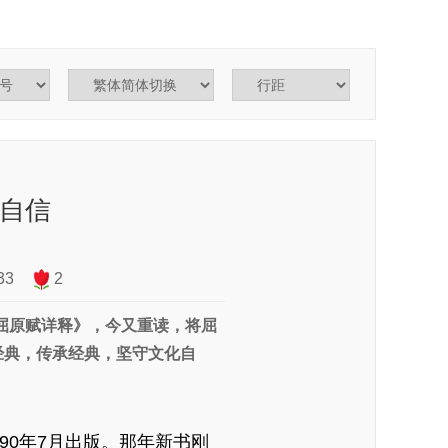
自信
33
2
屈原赋详释》，今又重读，将屈
经典，传承经典，坚守文化自
0年7月出版。那年新书刚