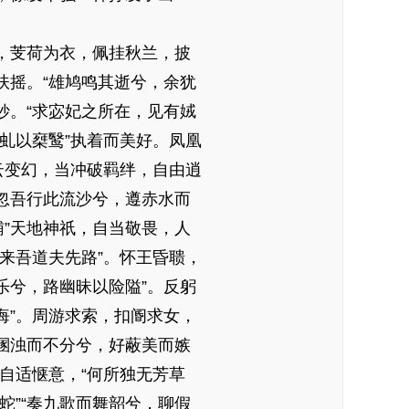
，芰荷为衣，佩挂秋兰，披
扶摇。“雄鸠鸣其逝兮，余犹
妙。“求宓妃之所在，见有娀
玉虬以椉鹥”执着而美好。凤凰
云变幻，当冲破羁绊，自由逍
“忽吾行此流沙兮，遵赤水而
辅”天地神祇，自当敬畏，人
来吾道夫先路”。怀王昏聩，
乐兮，路幽昧以险隘”。反躬
悔”。周游求索，扣阍求女，
世溷浊而不分兮，好蔽美而嫉
自适惬意，“何所独无芳草
蛇”“奏九歌而舞韶兮，聊假