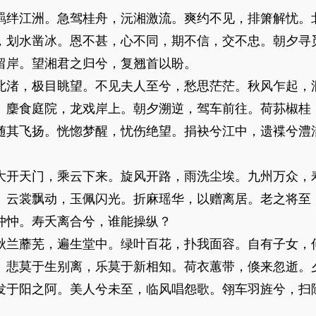
绊江洲。急驾桂舟，沅湘激流。爽约不见，排箫解忧。
，划水凿冰。恩不甚，心不同，期不信，交不忠。朝夕寻
留岸。望湘君之归兮，复翘首以盼。
渚，极目眺望。不见夫人至兮，愁思茫茫。秋风乍起，
。麇食庭院，龙戏岸上。朝夕溯逆，驾车前往。荷荪椒桂
随其飞扬。恍惚梦醒，忧伤绝望。捐袂兮江中，遗褋兮澧
开天门，乘云下来。旋风开路，雨洗尘埃。九州万众，
。云裳飘动，玉佩闪光。折麻瑶华，以赠离居。老之将至
忡忡。寿夭离合兮，谁能操纵？
兰蘼芜，遍生堂中。绿叶百花，扑我面容。自有子女，
。悲莫于生别离，乐莫于新相知。荷衣蕙带，倏来忽逝。
发于阳之阿。美人兮未至，临风唱怨歌。翎车羽旌兮，扫