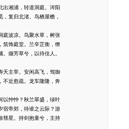
北出湘浦，转道洞庭。涔阳
觅，复归北渚。鸟栖屋檐，
洞庭波凉。鸟聚水草，树张
，筑饰庭堂。兰辛芷衡，缭
浦。撷芳草兮，以待佳人。
寿夭主宰。安闲高飞，驾御
，不近愈疏。龙车隆隆，奔
何以忡忡？秋兰翠盛，绿叶
夕宿帝郊，待谁之云际？游
除彗星。持剑抱童兮，主持