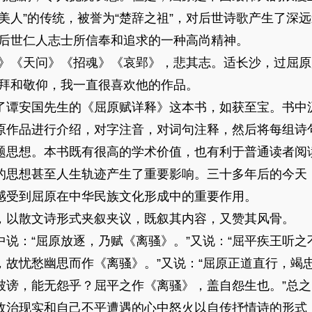
美人”的传统，被誉为“楚辞之祖”，对后世诗歌产生了深
为后世仁人志士所信奉和追求的一种高尚精神。
《天问》《招魂》《哀郢》，悲其志。适长沙，过屈原
崇拜和敬仰，我一直很喜欢他的作品。
谭安国先生的《屈原赋详释》这本书，如获至宝。书中
原作品进行介绍，对字注音，对词句注释，然后将每组诗
题思想。本书既有很高的学术价值，也有利于普通读者阅
的思想甚至人生轨迹产生了重要影响。三十多年后的今天
感受到屈原在中华民族文化形成中的重要作用。
以散文诗形式夹叙夹议，既叙其内容，又赞其风骨。
：“屈原放逐，乃赋《离骚》。”又说：“屈平疾王听之
，故忧愁幽思而作《离骚》。”又说：“屈原正道直行，竭
谤，能无怨乎？屈平之作《离骚》，盖自怨生也。”总之
政治现实和自己不平遭遇的心中怒火以自传抒情诗的形式