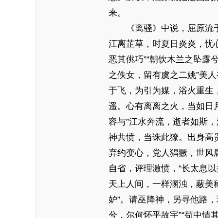
来。
《离骚》中说，屈原流于
江离芷草，时夏日炎炎，忧
恶其佻巧”“朝饮木兰之坠露
之佚女，留有虞之二姚”美人
于飞，为引为媒，浴火重生
遥。心有离离之火，当如日月
容与”江水奔流，逝者如斯，
神共愤，当诛此獠。出身高
弃约变心，党人猖獗，世风腐
自省，评理激愤，“长太息以
天上人间，一样溷浊，蔽美称
妒”。请巫降神，另寻他路
兮，尔何怀乎故宇”“苟中情