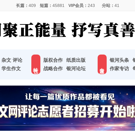
长篇：
409
短篇：
45881
VIP会员：
243
分站：
41
杂文
评论
版权合作
纸质出版
银河头条
特 色
专 题
学生作文
战略合作
银河论坛
作家专访