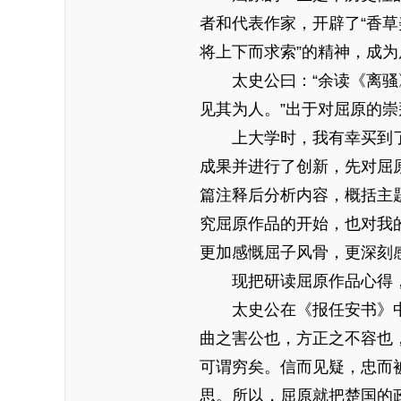
者和代表作家，开辟了“香草
将上下而求索”的精神，成
太史公曰：“余读《离骚》
见其为人。”出于对屈原的
上大学时，我有幸买到了
成果并进行了创新，先对屈
篇注释后分析内容，概括主
究屈原作品的开始，也对我
更加感慨屈子风骨，更深刻
现把研读屈原作品心得，
太史公在《报任安书》中说
曲之害公也，方正之不容也
可谓穷矣。信而见疑，忠而被
思。所以，屈原就把楚国的