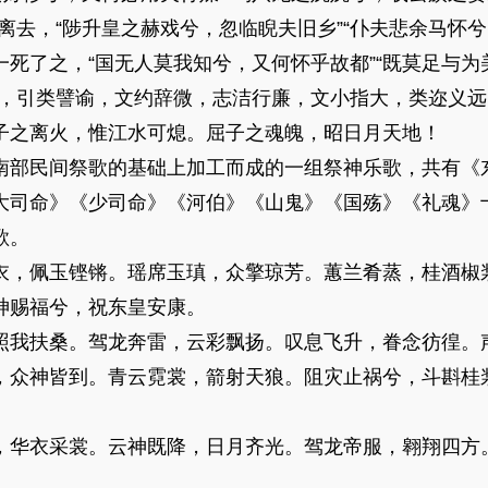
离去，“陟升皇之赫戏兮，忽临睨夫旧乡”“仆夫悲余马怀
死了之，“国无人莫我知兮，又何怀乎故都”“既莫足与
兴，引类譬谕，文约辞微，志洁行廉，文小指大，类迩义
子之离火，惟江水可熄。屈子之魂魄，昭日月天地！
部民间祭歌的基础上加工而成的一组祭神乐歌，共有《
大司命》《少司命》《河伯》《山鬼》《国殇》《礼魂》
歌。
，佩玉铿锵。瑶席玉瑱，众擎琼芳。蕙兰肴蒸，桂酒椒
神赐福兮，祝东皇安康。
我扶桑。驾龙奔雷，云彩飘扬。叹息飞升，眷念彷徨。
，众神皆到。青云霓裳，箭射天狼。阻灾止祸兮，斗斟桂
华衣采裳。云神既降，日月齐光。驾龙帝服，翱翔四方