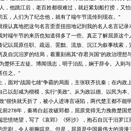
好人，他跳江后，老百姓都很难过，就赶紧划船打捞，又
初五，人们为了纪念他，就有了端午节流传到现在。”
很认真地把这句名言歪歪扭扭地记到我的名人名言记录
端午节的来历也知道得多了一些。真正了解屈原这个人
传记以屈原任职、疏远、罢黜、流放、沉江为叙事线索，
及自沉汨罗的结局，着重刻画其“存君兴国”的政治理想与
“为楚怀王左徒。博闻强志，明于治乱，娴于辞令。入则
任之。”
面对“战国七雄”争霸的局面，主张联齐抗秦；在内政
自己以彭咸为楷模，实行“美政”。从为政以德、以民为本
美政”很快就夭折了，被小人进谗言诬陷，两代楚王都不能
元前278年，秦将白起攻破郢都，屈原觉得无力挽救楚国
端悲愤绝望，写了《哀郢》《怀沙》，抱石自沉于汨罗江
剧，令人扼腕叹息。但是，屈原是中国最伟大的浪漫主